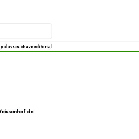
s
palavras-chave
editorial
Weissenhof de