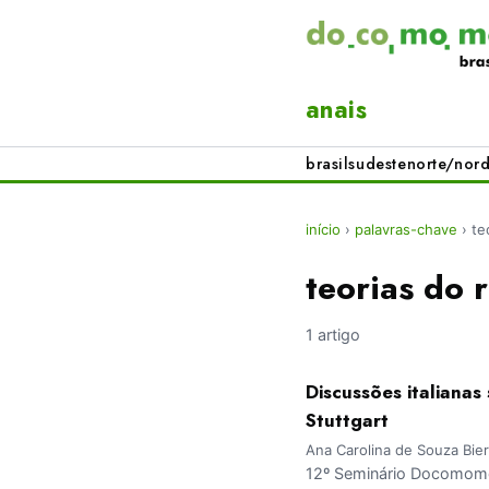
anais
brasil
sudeste
norte/nord
início
›
palavras-chave
›
te
teorias do 
1 artigo
Discussões italiana
Stuttgart
Ana Carolina de Souza Bie
12º Seminário Docomomo 