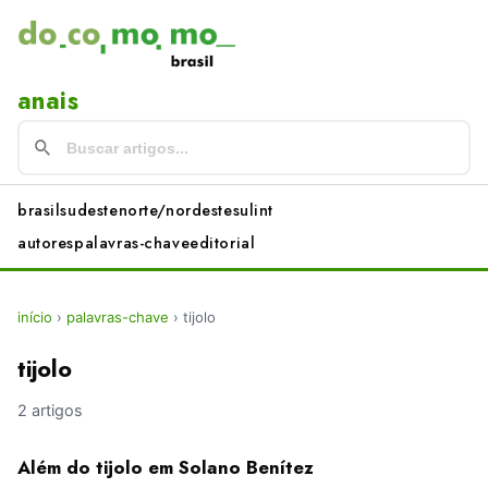
anais
brasil
sudeste
norte/nordeste
sul
int
autores
palavras-chave
editorial
início
›
palavras-chave
›
tijolo
tijolo
2 artigos
Além do tijolo em Solano Benítez