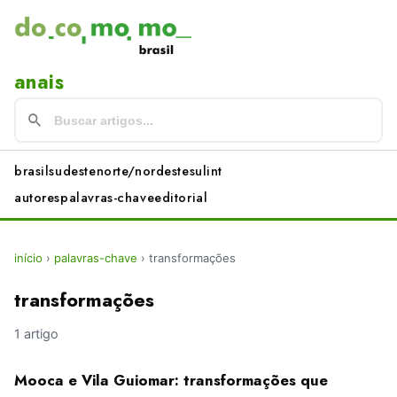
anais
brasil
sudeste
norte/nordeste
sul
int
autores
palavras-chave
editorial
início
›
palavras-chave
›
transformações
transformações
1 artigo
Mooca e Vila Guiomar: transformações que