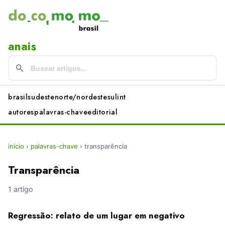
anais
brasil
sudeste
norte/nordeste
sul
int
autores
palavras-chave
editorial
início
›
palavras-chave
›
transparência
Transparência
1 artigo
Regressão: relato de um lugar em negativo