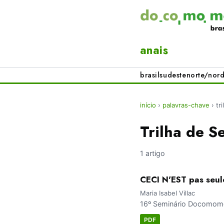
anais
brasil
sudeste
norte/nord
início
›
palavras-chave
›
tr
Trilha de S
1 artigo
CECI N'EST pas seul
Maria Isabel Villac
16º Seminário Docomomo 
PDF