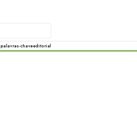
s
palavras-chave
editorial