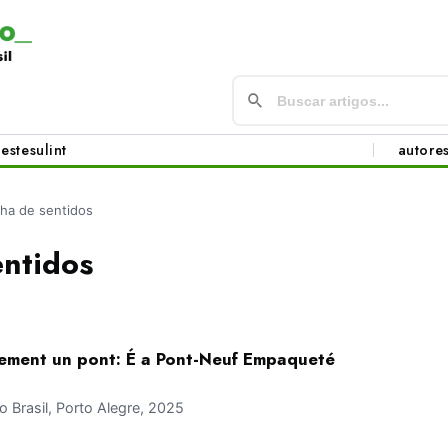
este
sul
int
autore
ilha de sentidos
entidos
ement un pont: É a Pont-Neuf Empaqueté
Brasil, Porto Alegre, 2025