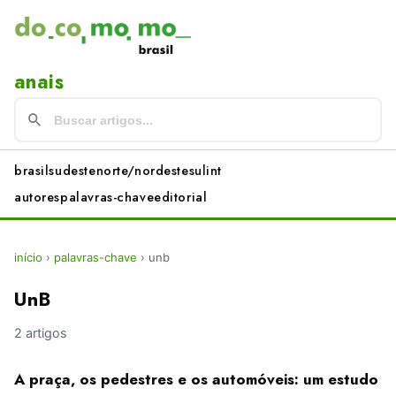
anais
brasil
sudeste
norte/nordeste
sul
int
autores
palavras-chave
editorial
início
›
palavras-chave
›
unb
UnB
2 artigos
A praça, os pedestres e os automóveis: um estudo