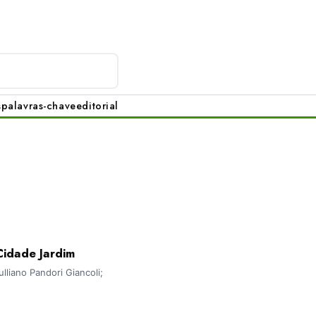
s
palavras-chave
editorial
Cidade Jardim
liano Pandori Giancoli;