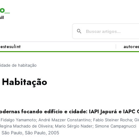
este
sul
int
autore
idade de habitação
 Habitação
dernas focando edifício e cidade: IAPI Japurá e IAPC 
 Fidalgo Yamamoto; André Mazzer Constantino; Fabio Steiner Rocha; Giul
n Regina Machado de Oliveira; Mario Sérgio Nader; Simone Campagnucci
São Paulo, São Paulo, 2005