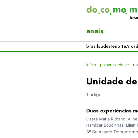
anais
brasil
sudeste
norte/nord
início
›
palavras-chave
›
un
Unidade de
1 artigo
Duas experiências mo
Lizete Maria Rubano; Aline
Hamílcar Boucinhas; Lilia
3º Seminário Docomomo 