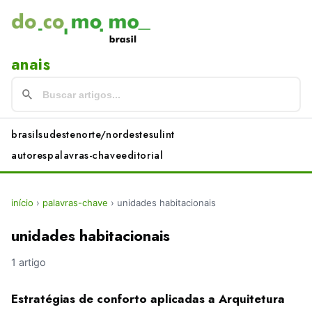
anais
brasil
sudeste
norte/nordeste
sul
int
autores
palavras-chave
editorial
início
›
palavras-chave
›
unidades habitacionais
unidades habitacionais
1 artigo
Estratégias de conforto aplicadas a Arquitetura