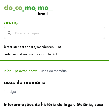
anais
brasil
sudeste
norte/nordeste
sul
int
autores
palavras-chave
editorial
início
›
palavras-chave
›
usos da memória
usos da memória
1 artigo
Interpretações da história do lugar: Goiânia, casa