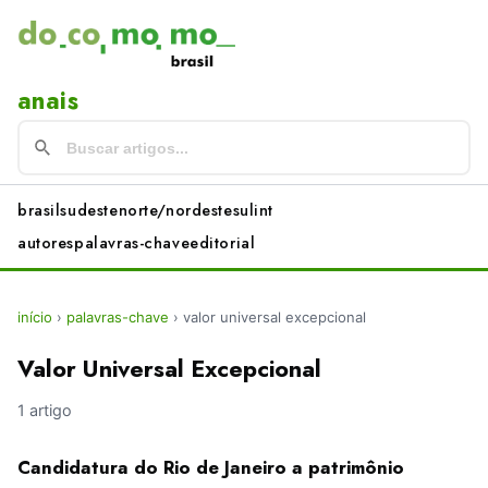
anais
brasil
sudeste
norte/nordeste
sul
int
autores
palavras-chave
editorial
início
›
palavras-chave
›
valor universal excepcional
Valor Universal Excepcional
1 artigo
Candidatura do Rio de Janeiro a patrimônio