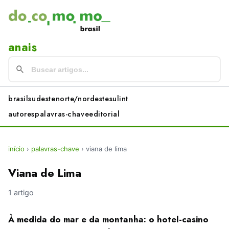
anais
brasil
sudeste
norte/nordeste
sul
int
autores
palavras-chave
editorial
início
›
palavras-chave
›
viana de lima
Viana de Lima
1 artigo
À medida do mar e da montanha: o hotel-casino