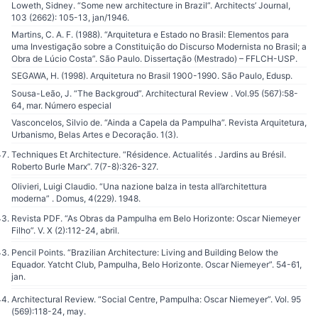
Loweth, Sidney. “Some new architecture in Brazil”. Architects’ Journal,
103 (2662): 105-13, jan/1946.
Martins, C. A. F. (1988). “Arquitetura e Estado no Brasil: Elementos para
uma Investigação sobre a Constituição do Discurso Modernista no Brasil; a
Obra de Lúcio Costa”. São Paulo. Dissertação (Mestrado) – FFLCH-USP.
SEGAWA, H. (1998). Arquitetura no Brasil 1900-1990. São Paulo, Edusp.
Sousa-Leão, J. “The Backgroud”. Architectural Review . Vol.95 (567):58-
64, mar. Número especial
Vasconcelos, Silvio de. “Ainda a Capela da Pampulha”. Revista Arquitetura,
Urbanismo, Belas Artes e Decoração. 1(3).
Techniques Et Architecture. “Résidence. Actualités . Jardins au Brésil.
Roberto Burle Marx”. 7(7-8):326-327.
Olivieri, Luigi Claudio. “Una nazione balza in testa all’architettura
moderna” . Domus, 4(229). 1948.
Revista PDF. “As Obras da Pampulha em Belo Horizonte: Oscar Niemeyer
Filho”. V. X (2):112-24, abril.
Pencil Points. “Brazilian Architecture: Living and Building Below the
Equador. Yatcht Club, Pampulha, Belo Horizonte. Oscar Niemeyer”. 54-61,
jan.
Architectural Review. “Social Centre, Pampulha: Oscar Niemeyer”. Vol. 95
(569):118-24, may.