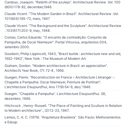
Cardoso, Joaquim. “Rebirth of the azulejo”. Architectural Review .Vol. 100
(600):178-82, december,1946.
Claude Vicent. “The Modern Garden in Brazil”. Architectural Review .Vol.
101(605):165-72, maio, 1947
Claude Vicent. “The Background and the Sculpture”. Architectural Review
. 103(617):203-9, may, 1948.
Comas, Carlos Eduardo. “O encanto da contradição: Conjunto da
Pampulha, de Oscar Niemeyer”. Portal Vitruvius, arquitextos 004,
setembro 2000.
Goodwin, Philip Lippincott, 1943, “Brazil builds : architecture new and old,
1652-1942”, New York : The Museum of Modern Art.
Graham, Gordon. “Modern architecture in Brazil: an appreciation”.
Architect’s Year Book, (7): 72-8 , 1956.
Guegen, Pierre. “Reconstruction en France – Architecture L’etranger -:
Chapelle a Pampulha: Oscar Niemeyer, Peinture de Portinari”.
L’architecture D’aujourd’hui, Ano 17(9):54-6, dez/ 1946.
Guegen. “Chapelle a Pampulha”. L’architecture D’aujourd’hui. (9),
dezembro, 1946.
Hitchcock , Henry-Russell. “The Place of Painting and Sculture in Relation
to Modern architecture”., (2):12-23, 1947.
Lemos, C. A. C. (1979). “Arquitetura Brasileira”. São Paulo: Melhoramentos
e Edusp.