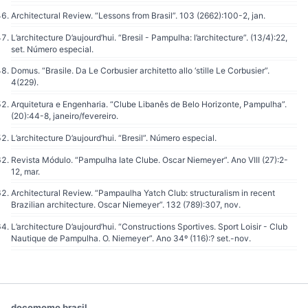
Architectural Review. “Lessons from Brasil”. 103 (2662):100-2, jan.
L’architecture D’aujourd’hui. “Bresil - Pampulha: l’architecture”. (13/4):22,
set. Número especial.
Domus. “Brasile. Da Le Corbusier architetto allo ‘stille Le Corbusier”.
4(229).
Arquitetura e Engenharia. “Clube Libanês de Belo Horizonte, Pampulha”.
(20):44-8, janeiro/fevereiro.
L’architecture D’aujourd’hui. “Bresil”. Número especial.
Revista Módulo. “Pampulha Iate Clube. Oscar Niemeyer”. Ano VIII (27):2-
12, mar.
Architectural Review. “Pampaulha Yatch Club: structuralism in recent
Brazilian architecture. Oscar Niemeyer”. 132 (789):307, nov.
L’architecture D’aujourd’hui. “Constructions Sportives. Sport Loisir - Club
Nautique de Pampulha. O. Niemeyer”. Ano 34º (116):? set.-nov.
docomomo brasil