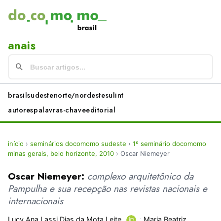
anais
brasil
sudeste
norte/nordeste
sul
int
autores
palavras-chave
editorial
início
›
seminários docomomo sudeste
›
1º seminário docomomo
minas gerais, belo horizonte, 2010
›
Oscar Niemeyer
Oscar Niemeyer:
complexo arquitetônico da
Pampulha e sua recepção nas revistas nacionais e
internacionais
Lucy Ana Lassi Dias da Mota Leite
;
Maria Beatriz