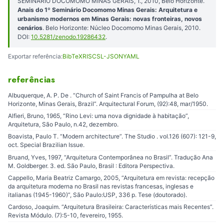
SEMINÁRIO DOCOMOMO MINAS GERAIS, 1., 2010, Belo Horizonte.
Anais do 1º Seminário Docomomo Minas Gerais: Arquitetura e
urbanismo modernos em Minas Gerais: novas fronteiras, novos
cenários
. Belo Horizonte: Núcleo Docomomo Minas Gerais, 2010.
DOI:
10.5281/zenodo.19286432
.
Exportar referência:
BibTeX
RIS
CSL-JSON
YAML
referências
Albuquerque, A. P. De . “Church of Saint Francis of Pampulha at Belo
Horizonte, Minas Gerais, Brazil”. Arquitectural Forum, (92):48, mar/1950.
Alfieri, Bruno, 1965, “Rino Levi: uma nova dignidade à habitação”,
Arquitetura, São Paulo, n.42, dezembro.
Boavista, Paulo T. “Modern architecture”. The Studio . vol.126 (607): 121-9,
oct. Special Brazilian Issue.
Bruand, Yves, 1997, “Arquitetura Contemporânea no Brasil”. Tradução Ana
M. Goldberger. 3. ed. São Paulo, Brasil : Editora Perspectiva.
Cappello, Maria Beatriz Camargo, 2005, “Arquitetura em revista: recepção
da arquitetura moderna no Brasil nas revistas francesas, inglesas e
italianas (1945-1960)”, São Paulo:USP, 336 p. Tese (doutorado).
Cardoso, Joaquim. “Arquitetura Brasileira: Características mais Recentes”.
Revista Módulo. (7):5-10, fevereiro, 1955.