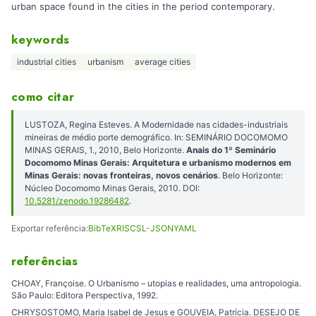
urban space found in the cities in the period contemporary.
keywords
industrial cities
urbanism
average cities
como citar
LUSTOZA, Regina Esteves. A Modernidade nas cidades-industriais
mineiras de médio porte demográfico. In: SEMINÁRIO DOCOMOMO
MINAS GERAIS, 1., 2010, Belo Horizonte.
Anais do 1º Seminário
Docomomo Minas Gerais: Arquitetura e urbanismo modernos em
Minas Gerais: novas fronteiras, novos cenários
. Belo Horizonte:
Núcleo Docomomo Minas Gerais, 2010. DOI:
10.5281/zenodo.19286482
.
Exportar referência:
BibTeX
RIS
CSL-JSON
YAML
referências
CHOAY, Françoise. O Urbanismo – utopias e realidades, uma antropologia.
São Paulo: Editora Perspectiva, 1992.
CHRYSOSTOMO, Maria Isabel de Jesus e GOUVEIA, Patrícia. DESEJO DE