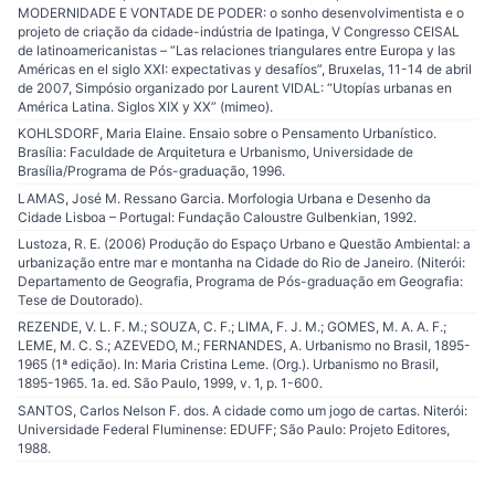
MODERNIDADE E VONTADE DE PODER: o sonho desenvolvimentista e o
projeto de criação da cidade-indústria de Ipatinga, V Congresso CEISAL
de latinoamericanistas – “Las relaciones triangulares entre Europa y las
Américas en el siglo XXI: expectativas y desafíos”, Bruxelas, 11-14 de abril
de 2007, Simpósio organizado por Laurent VIDAL: “Utopías urbanas en
América Latina. Siglos XIX y XX” (mimeo).
KOHLSDORF, Maria Elaine. Ensaio sobre o Pensamento Urbanístico.
Brasília: Faculdade de Arquitetura e Urbanismo, Universidade de
Brasília/Programa de Pós-graduação, 1996.
LAMAS, José M. Ressano Garcia. Morfologia Urbana e Desenho da
Cidade Lisboa – Portugal: Fundação Caloustre Gulbenkian, 1992.
Lustoza, R. E. (2006) Produção do Espaço Urbano e Questão Ambiental: a
urbanização entre mar e montanha na Cidade do Rio de Janeiro. (Niterói:
Departamento de Geografia, Programa de Pós-graduação em Geografia:
Tese de Doutorado).
REZENDE, V. L. F. M.; SOUZA, C. F.; LIMA, F. J. M.; GOMES, M. A. A. F.;
LEME, M. C. S.; AZEVEDO, M.; FERNANDES, A. Urbanismo no Brasil, 1895-
1965 (1ª edição). In: Maria Cristina Leme. (Org.). Urbanismo no Brasil,
1895-1965. 1a. ed. São Paulo, 1999, v. 1, p. 1-600.
SANTOS, Carlos Nelson F. dos. A cidade como um jogo de cartas. Niterói:
Universidade Federal Fluminense: EDUFF; São Paulo: Projeto Editores,
1988.