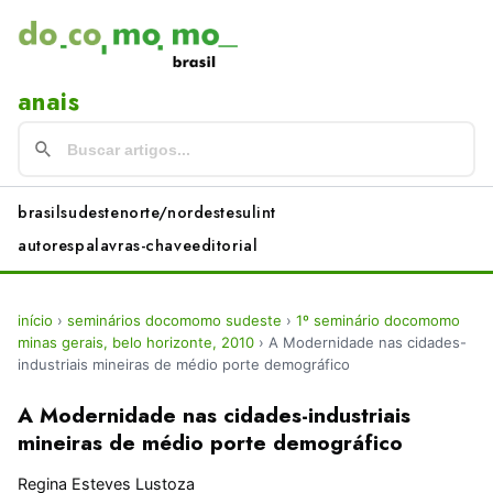
anais
brasil
sudeste
norte/nordeste
sul
int
autores
palavras-chave
editorial
início
›
seminários docomomo sudeste
›
1º seminário docomomo
minas gerais, belo horizonte, 2010
›
A Modernidade nas cidades-
industriais mineiras de médio porte demográfico
A Modernidade nas cidades-industriais
mineiras de médio porte demográfico
Regina Esteves Lustoza