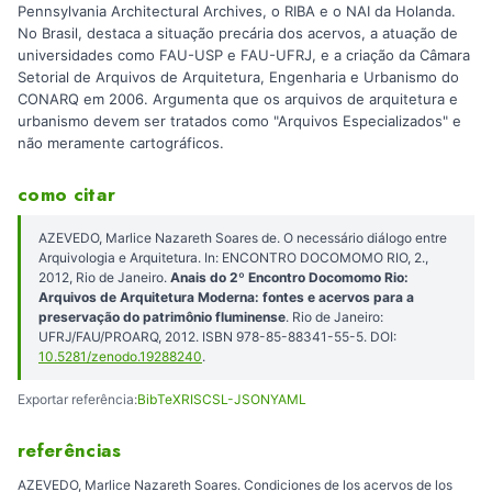
Pennsylvania Architectural Archives, o RIBA e o NAI da Holanda.
No Brasil, destaca a situação precária dos acervos, a atuação de
universidades como FAU-USP e FAU-UFRJ, e a criação da Câmara
Setorial de Arquivos de Arquitetura, Engenharia e Urbanismo do
CONARQ em 2006. Argumenta que os arquivos de arquitetura e
urbanismo devem ser tratados como "Arquivos Especializados" e
não meramente cartográficos.
como citar
AZEVEDO, Marlice Nazareth Soares de. O necessário diálogo entre
Arquivologia e Arquitetura. In: ENCONTRO DOCOMOMO RIO, 2.,
2012, Rio de Janeiro.
Anais do 2º Encontro Docomomo Rio:
Arquivos de Arquitetura Moderna: fontes e acervos para a
preservação do patrimônio fluminense
. Rio de Janeiro:
UFRJ/FAU/PROARQ, 2012. ISBN 978-85-88341-55-5. DOI:
10.5281/zenodo.19288240
.
Exportar referência:
BibTeX
RIS
CSL-JSON
YAML
referências
AZEVEDO, Marlice Nazareth Soares. Condiciones de los acervos de los