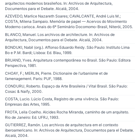
arquitectos modernos brasileños. In: Archivos de Arquitectura,
Documentos para el Debate. Alcalá, 2004.
AZEVEDO, Marlice Nazareth Soares; CAVALCANTE, André Luis M.;
COSTA, Milena Sampaio. Memória de papel — Acervos do Movimento
Moderno carioca. Anais do 6º Seminário Docomomo-Brasil, Niterói, 2005.
BLANCO, Manuel. Los archivos de architecture. In: Archivos de
Arquitectura, Documentos para el Debate. Alcalá, 2004.
BONDUKI, Nabil (org.). Affonso Eduardo Reidy. São Paulo: Instituto Lima
Bo e P.M. Bardi; Lisboa: Ed. Blau, 1999.
BRUAND, Yves. Arquitetura contemporânea no Brasil. São Paulo: Editora
Perspectiva, 1981.
CHOAY, F.; MERLIN, Pierre. Dictionaire de l’urbanisme et de
l’amenagement. Paris: PUF, 1988.
CONDURU, Roberto. Espaço da Arte Brasileira / Vital Brasil. São Paulo:
Cosac & Naify, 2000.
COSTA, Lucio. Lúcio Costa, Registro de uma vivência. São Paulo:
Empresas das Artes, 1995.
FROTA, Leila Coelho. Alcides Rocha Miranda, caminho de um arquiteto.
Rio de Janeiro: Ed. UFRJ, 1993.
GUTIERREZ, Ramón. Los archivos de arquitectura em el contexto
iberoamericano. In: Archivos de Arquitectura, Documentos para el Debate.
Alcalá, 2004.