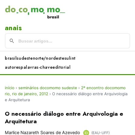
anais
brasil
sudeste
norte/nordeste
sul
int
autores
palavras-chave
editorial
início
›
seminários docomomo sudeste
›
2º encontro docomomo
rio, rio de janeiro, 2012
›
O necessário diálogo entre Arquivologia
e Arquitetura
O necessário diálogo entre Arquivologia e
Arquitetura
Marlice Nazareth Soares de Azevedo
(EAU-UFF)