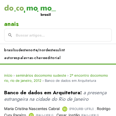
anais
brasil
sudeste
norte/nordeste
sul
int
autores
palavras-chave
editorial
início
›
seminários docomomo sudeste
›
2º encontro docomomo
rio, rio de janeiro, 2012
›
Banco de dados em Arquitetura
Banco de dados em Arquitetura:
a presença
estrangeira na cidade do Rio de Janeiro
Maria Cristina Nascentes Cabral
;
Rodrigo
(PROURB-UFRJ)
Cury Paraízo
;
Cesar Jordão
(FAU-UFRJ)
(FAU-UFRJ)