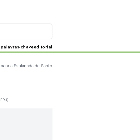
s
palavras-chave
editorial
 para a Esplanada de Santo
FRJ)