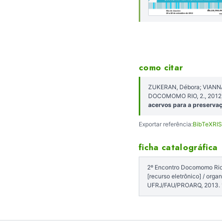
como citar
ZUKERAN, Débora; VIANNA,
DOCOMOMO RIO, 2., 2012, 
acervos para a preservaç
Exportar referência:
BibTeX
RIS
ficha catalográfica
2º Encontro Docomomo Rio: 
[recurso eletrônico] / org
UFRJ/FAU/PROARQ, 2013.