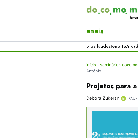
anais
brasil
sudeste
norte/nord
início
›
seminários docomo
Antônio
Projetos para 
Débora Zukeran
(FAU-