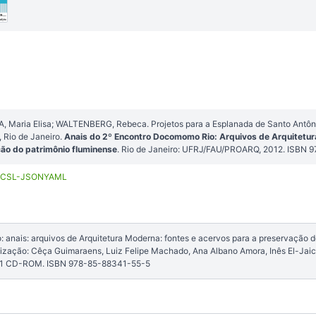
 Maria Elisa; WALTENBERG, Rebeca. Projetos para a Esplanada de Santo Antô
Rio de Janeiro.
Anais do 2º Encontro Docomomo Rio: Arquivos de Arquitetur
ão do patrimônio fluminense
. Rio de Janeiro: UFRJ/FAU/PROARQ, 2012. ISBN 
CSL-JSON
YAML
anais: arquivos de Arquitetura Moderna: fontes e acervos para a preservação d
anização: Cêça Guimaraens, Luiz Felipe Machado, Ana Albano Amora, Inês El-Jaick
 1 CD-ROM. ISBN 978-85-88341-55-5