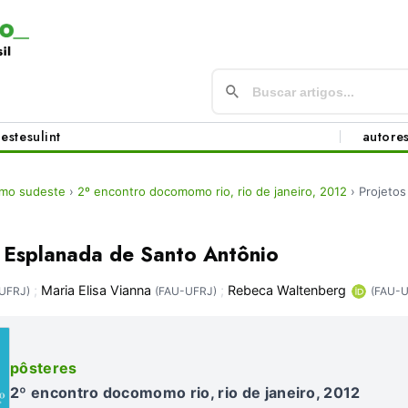
este
sul
int
autore
mo sudeste
›
2º encontro docomomo rio, rio de janeiro, 2012
›
Projetos
a Esplanada de Santo Antônio
;
Maria Elisa Vianna
;
Rebeca Waltenberg
UFRJ)
(FAU-UFRJ)
(FAU-U
pôsteres
2º encontro docomomo rio, rio de janeiro, 2012