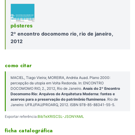
pôsteres
2º encontro docomomo rio, rio de janeiro,
2012
como citar
MACIEL, Tiago Vieira; MOREIRA, Andréa Auad. Plano 2000:
percepção da utopia em Volta Redonda. In: ENCONTRO
DOCOMOMO RIO, 2., 2012, Rio de Janeiro.
Anais do 2º Encontro
Docomomo Rio: Arquivos de Arquitetura Moderna: fontes e
acervos para a preservação do patrimônio fluminense
. Rio de
Janeiro: UFRJ/FAU/PROARQ, 2012. ISBN 978-85-88341-55-5.
Exportar referência:
BibTeX
RIS
CSL-JSON
YAML
ficha catalográfica