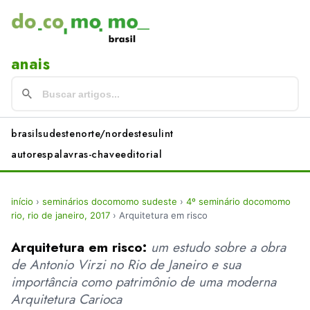
anais
brasil
sudeste
norte/nordeste
sul
int
autores
palavras-chave
editorial
início
›
seminários docomomo sudeste
›
4º seminário docomomo
rio, rio de janeiro, 2017
›
Arquitetura em risco
Arquitetura em risco:
um estudo sobre a obra
de Antonio Virzi no Rio de Janeiro e sua
importância como patrimônio de uma moderna
Arquitetura Carioca