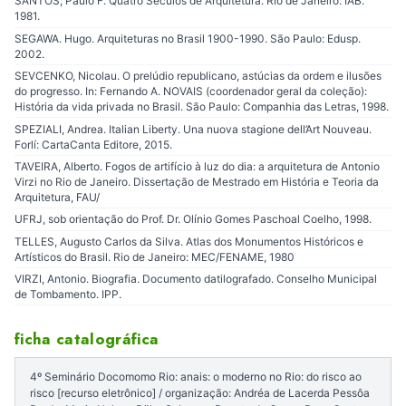
SANTOS, Paulo F. Quatro Séculos de Arquitetura. Rio de Janeiro: IAB.
1981.
SEGAWA. Hugo. Arquiteturas no Brasil 1900-1990. São Paulo: Edusp.
2002.
SEVCENKO, Nicolau. O prelúdio republicano, astúcias da ordem e ilusões
do progresso. In: Fernando A. NOVAIS (coordenador geral da coleção):
História da vida privada no Brasil. São Paulo: Companhia das Letras, 1998.
SPEZIALI, Andrea. Italian Liberty. Una nuova stagione dell’Art Nouveau.
Forlí: CartaCanta Editore, 2015.
TAVEIRA, Alberto. Fogos de artifício à luz do dia: a arquitetura de Antonio
Virzi no Rio de Janeiro. Dissertação de Mestrado em História e Teoria da
Arquitetura, FAU/
UFRJ, sob orientação do Prof. Dr. Olínio Gomes Paschoal Coelho, 1998.
TELLES, Augusto Carlos da Silva. Atlas dos Monumentos Históricos e
Artísticos do Brasil. Rio de Janeiro: MEC/FENAME, 1980
VIRZI, Antonio. Biografia. Documento datilografado. Conselho Municipal
de Tombamento. IPP.
ficha catalográfica
4º Seminário Docomomo Rio: anais: o moderno no Rio: do risco ao
risco [recurso eletrônico] / organização: Andréa de Lacerda Pessôa