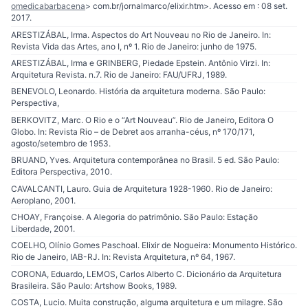
omedicabarbacena
> com.br/jornalmarco/elixir.htm>. Acesso em : 08 set.
2017.
ARESTIZÁBAL, Irma. Aspectos do Art Nouveau no Rio de Janeiro. In:
Revista Vida das Artes, ano I, nº 1. Rio de Janeiro: junho de 1975.
ARESTIZÁBAL, Irma e GRINBERG, Piedade Epstein. Antônio Virzi. In:
Arquitetura Revista. n.7. Rio de Janeiro: FAU/UFRJ, 1989.
BENEVOLO, Leonardo. História da arquitetura moderna. São Paulo:
Perspectiva,
BERKOVITZ, Marc. O Rio e o “Art Nouveau”. Rio de Janeiro, Editora O
Globo. In: Revista Rio – de Debret aos arranha-céus, nº 170/171,
agosto/setembro de 1953.
BRUAND, Yves. Arquitetura contemporânea no Brasil. 5 ed. São Paulo:
Editora Perspectiva, 2010.
CAVALCANTI, Lauro. Guia de Arquitetura 1928-1960. Rio de Janeiro:
Aeroplano, 2001.
CHOAY, Françoise. A Alegoria do patrimônio. São Paulo: Estação
Liberdade, 2001.
COELHO, Olínio Gomes Paschoal. Elixir de Nogueira: Monumento Histórico.
Rio de Janeiro, IAB-RJ. In: Revista Arquitetura, nº 64, 1967.
CORONA, Eduardo, LEMOS, Carlos Alberto C. Dicionário da Arquitetura
Brasileira. São Paulo: Artshow Books, 1989.
COSTA, Lucio. Muita construção, alguma arquitetura e um milagre. São