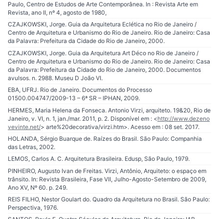
Paulo, Centro de Estudos de Arte Contemporânea. In : Revista Arte em
Revista, ano II, nº 4, agosto de 1980,
CZAJKOWSKI, Jorge. Guia da Arquitetura Eclética no Rio de Janeiro /
Centro de Arquitetura e Urbanismo do Rio de Janeiro. Rio de Janeiro: Casa
da Palavra: Prefeitura da Cidade do Rio de Janeiro, 2000.
CZAJKOWSKI, Jorge. Guia da Arquitetura Art Déco no Rio de Janeiro /
Centro de Arquitetura e Urbanismo do Rio de Janeiro. Rio de Janeiro: Casa
da Palavra: Prefeitura da Cidade do Rio de Janeiro, 2000. Documentos
avulsos. n. 2988. Museu D João VI.
EBA, UFRJ. Rio de Janeiro. Documentos do Processo
01500.004747/2009-13 – 6ª SR – IPHAN, 2009.
HERMES, Maria Helena da Fonseca. Antonio Virzi, arquiteto. 19&20, Rio de
Janeiro, v. VI, n. 1, jan./mar. 2011, p. 2. Disponível em : <
http://www.dezeno
vevinte.net/
> arte%20decorativa/virzi.htm>. Acesso em : 08 set. 2017.
HOLANDA, Sérgio Buarque de. Raízes do Brasil. São Paulo: Companhia
das Letras, 2002.
LEMOS, Carlos A. C. Arquitetura Brasileira. Edusp, São Paulo, 1979.
PINHEIRO, Augusto Ivan de Freitas. Virzi, Antônio, Arquiteto: o espaço em
trânsito. In: Revista Brasileira, Fase VII, Julho-Agosto-Setembro de 2009,
Ano XV, Nº 60. p. 249.
REIS FILHO, Nestor Goulart do. Quadro da Arquitetura no Brasil. São Paulo:
Perspectiva, 1976.