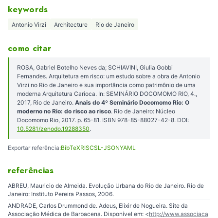
keywords
Antonio Virzi
Architecture
Rio de Janeiro
como citar
ROSA, Gabriel Botelho Neves da; SCHIAVINI, Giulia Gobbi
Fernandes. Arquitetura em risco: um estudo sobre a obra de Antonio
Virzi no Rio de Janeiro e sua importância como patrimônio de uma
moderna Arquitetura Carioca. In: SEMINÁRIO DOCOMOMO RIO, 4.,
2017, Rio de Janeiro.
Anais do 4º Seminário Docomomo Rio: O
moderno no Rio: do risco ao risco
. Rio de Janeiro: Núcleo
Docomomo Rio, 2017. p. 65-81. ISBN 978-85-88027-42-8. DOI:
10.5281/zenodo.19288350
.
Exportar referência:
BibTeX
RIS
CSL-JSON
YAML
referências
ABREU, Mauricio de Almeida. Evolução Urbana do Rio de Janeiro. Rio de
Janeiro: Instituto Pereira Passos, 2006.
ANDRADE, Carlos Drummond de. Adeus, Elixir de Nogueira. Site da
Associação Médica de Barbacena. Disponível em: <
http://www.associaca