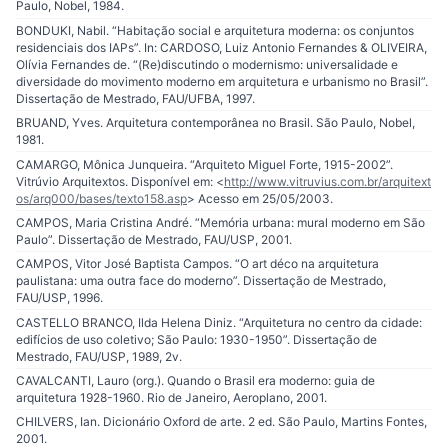
Paulo, Nobel, 1984.
BONDUKI, Nabil. “Habitação social e arquitetura moderna: os conjuntos
residenciais dos IAPs”. In: CARDOSO, Luiz Antonio Fernandes & OLIVEIRA,
Olívia Fernandes de. “(Re)discutindo o modernismo: universalidade e
diversidade do movimento moderno em arquitetura e urbanismo no Brasil”.
Dissertação de Mestrado, FAU/UFBA, 1997.
BRUAND, Yves. Arquitetura contemporânea no Brasil. São Paulo, Nobel,
1981.
CAMARGO, Mônica Junqueira. “Arquiteto Miguel Forte, 1915-2002”.
Vitrúvio Arquitextos. Disponível em: <
http://www.vitruvius.com.br/arquitext
os/arq000/bases/texto158.asp
> Acesso em 25/05/2003.
CAMPOS, Maria Cristina André. “Memória urbana: mural moderno em São
Paulo”. Dissertação de Mestrado, FAU/USP, 2001.
CAMPOS, Vitor José Baptista Campos. “O art déco na arquitetura
paulistana: uma outra face do moderno”. Dissertação de Mestrado,
FAU/USP, 1996.
CASTELLO BRANCO, Ilda Helena Diniz. “Arquitetura no centro da cidade:
edifícios de uso coletivo; São Paulo: 1930-1950”. Dissertação de
Mestrado, FAU/USP, 1989, 2v.
CAVALCANTI, Lauro (org.). Quando o Brasil era moderno: guia de
arquitetura 1928-1960. Rio de Janeiro, Aeroplano, 2001.
CHILVERS, Ian. Dicionário Oxford de arte. 2 ed. São Paulo, Martins Fontes,
2001.