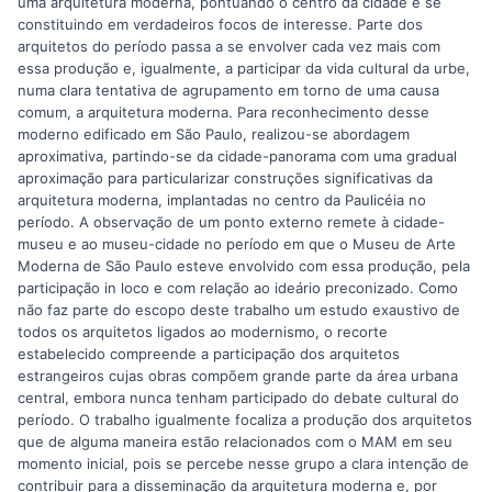
uma arquitetura moderna, pontuando o centro da cidade e se
constituindo em verdadeiros focos de interesse. Parte dos
arquitetos do período passa a se envolver cada vez mais com
essa produção e, igualmente, a participar da vida cultural da urbe,
numa clara tentativa de agrupamento em torno de uma causa
comum, a arquitetura moderna. Para reconhecimento desse
moderno edificado em São Paulo, realizou-se abordagem
aproximativa, partindo-se da cidade-panorama com uma gradual
aproximação para particularizar construções significativas da
arquitetura moderna, implantadas no centro da Paulicéia no
período. A observação de um ponto externo remete à cidade-
museu e ao museu-cidade no período em que o Museu de Arte
Moderna de São Paulo esteve envolvido com essa produção, pela
participação in loco e com relação ao ideário preconizado. Como
não faz parte do escopo deste trabalho um estudo exaustivo de
todos os arquitetos ligados ao modernismo, o recorte
estabelecido compreende a participação dos arquitetos
estrangeiros cujas obras compõem grande parte da área urbana
central, embora nunca tenham participado do debate cultural do
período. O trabalho igualmente focaliza a produção dos arquitetos
que de alguma maneira estão relacionados com o MAM em seu
momento inicial, pois se percebe nesse grupo a clara intenção de
contribuir para a disseminação da arquitetura moderna e, por