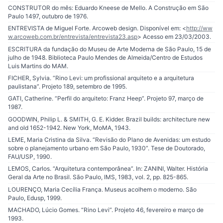
CONSTRUTOR do mês: Eduardo Kneese de Mello. A Construção em São
Paulo 1497, outubro de 1976.
ENTREVISTA de Miguel Forte. Arcoweb design. Disponível em: <
http://ww
w.arcoweb.com.br/entrevista/entrevista23.asp
> Acesso em 23/03/2003.
ESCRITURA da fundação do Museu de Arte Moderna de São Paulo, 15 de
julho de 1948. Biblioteca Paulo Mendes de Almeida/Centro de Estudos
Luis Martins do MAM.
FICHER, Sylvia. “Rino Levi: um profissional arquiteto e a arquitetura
paulistana”. Projeto 189, setembro de 1995.
GATI, Catherine. “Perfil do arquiteto: Franz Heep”. Projeto 97, março de
1987.
GOODWIN, Philip L. & SMITH, G. E. Kidder. Brazil builds: architecture new
and old 1652-1942. New York, MoMA, 1943.
LEME, Maria Cristina da Silva. “Revisão do Plano de Avenidas: um estudo
sobre o planejamento urbano em São Paulo, 1930”. Tese de Doutorado,
FAU/USP, 1990.
LEMOS, Carlos. “Arquitetura contemporânea”. In: ZANINI, Walter. História
Geral da Arte no Brasil. São Paulo, IMS, 1983, vol. 2, pp. 825-865.
LOURENÇO, Maria Cecília França. Museus acolhem o moderno. São
Paulo, Edusp, 1999.
MACHADO, Lúcio Gomes. “Rino Levi”. Projeto 46, fevereiro e março de
1993.