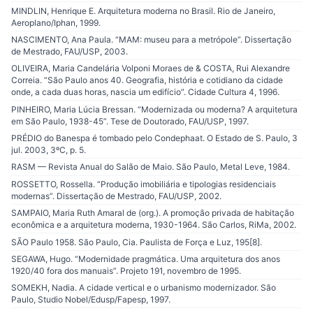
MINDLIN, Henrique E. Arquitetura moderna no Brasil. Rio de Janeiro,
Aeroplano/Iphan, 1999.
NASCIMENTO, Ana Paula. “MAM: museu para a metrópole”. Dissertação
de Mestrado, FAU/USP, 2003.
OLIVEIRA, Maria Candelária Volponi Moraes de & COSTA, Rui Alexandre
Correia. “São Paulo anos 40. Geografia, história e cotidiano da cidade
onde, a cada duas horas, nascia um edifício”. Cidade Cultura 4, 1996.
PINHEIRO, Maria Lúcia Bressan. “Modernizada ou moderna? A arquitetura
em São Paulo, 1938-45”. Tese de Doutorado, FAU/USP, 1997.
PRÉDIO do Banespa é tombado pelo Condephaat. O Estado de S. Paulo, 3
jul. 2003, 3ºC, p. 5.
RASM — Revista Anual do Salão de Maio. São Paulo, Metal Leve, 1984.
ROSSETTO, Rossella. “Produção imobiliária e tipologias residenciais
modernas”. Dissertação de Mestrado, FAU/USP, 2002.
SAMPAIO, Maria Ruth Amaral de (org.). A promoção privada de habitação
econômica e a arquitetura moderna, 1930-1964. São Carlos, RiMa, 2002.
SÃO Paulo 1958. São Paulo, Cia. Paulista de Força e Luz, 195[8].
SEGAWA, Hugo. “Modernidade pragmática. Uma arquitetura dos anos
1920/40 fora dos manuais”. Projeto 191, novembro de 1995.
SOMEKH, Nadia. A cidade vertical e o urbanismo modernizador. São
Paulo, Studio Nobel/Edusp/Fapesp, 1997.