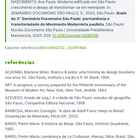
NASCIMENTO, Ana Paula. Moderno edificado em São Paulo:
crescimento e desejo de transformar-se em metrópole. In:
SEMINÁRIO DOCOMOMO SÃO PAULO, 3., 2005, São Paulo.
Anais
do 3º Seminário Docomomo São Paulo: permanência e
transitoriedade do Movimento Modernista paulista
. São Paulo:
Núcleo Docomomo São Paulo / Universidade Presbiteriana
Mackenzie, 2005. DOI:
10.5281/zenodo.19288768
.
Exportar referência:
BibTeX
RIS
CSL-JSON
YAML
referências
ACAYABA, Marlene Milan. Branco & preto: uma história do design brasileiro
nos anos 50. São Paulo, Instituto Lina Bo e P. M. Bardi, 1994.
ART in progress: a survey prepared for the fifteenth anniversary of the
Museum of Modern Art, New York, New York, MoMA, 1944.
AZEVEDO, Aroldo de (org.). A cidade de São Paulo: estudos de geografia.
São Paulo, Companhia Editora Nacional, 1958.
BARBOSA, Marcelo Consiglio. “A obra de Adolf Franz Heep no Brasil”.
Dissertação de Mestrado, FAU/USP, 2002.
BARDI, Pietro Maria. A história do Masp. São Paulo, Instituto Quadrante,
1992.
BARDI, Pietro Maria. Lembrança de Le Corbusier: Atenas, Itália, Brasil. São