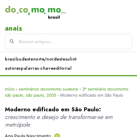
anais
brasil
sudeste
norte/nordeste
sul
int
autores
palavras-chave
editorial
início
›
seminários docomomo sudeste
›
3º seminário docomomo
são paulo, são paulo, 2005
›
Moderno edificado em São Paulo
Moderno edificado em São Paulo:
crescimento e desejo de transformar-se em
metrópole
Ana Paula Nascimento