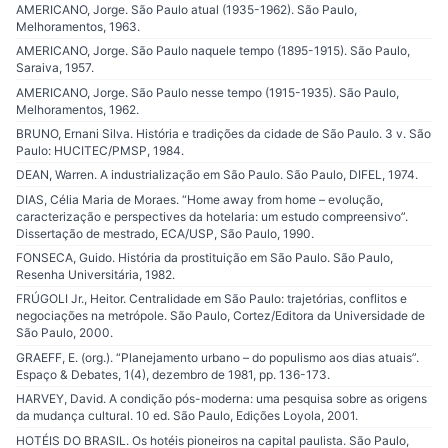
AMERICANO, Jorge. São Paulo atual (1935-1962). São Paulo,
Melhoramentos, 1963.
AMERICANO, Jorge. São Paulo naquele tempo (1895-1915). São Paulo,
Saraiva, 1957.
AMERICANO, Jorge. São Paulo nesse tempo (1915-1935). São Paulo,
Melhoramentos, 1962.
BRUNO, Ernani Silva. História e tradições da cidade de São Paulo. 3 v. São
Paulo: HUCITEC/PMSP, 1984.
DEAN, Warren. A industrialização em São Paulo. São Paulo, DIFEL, 1974.
DIAS, Célia Maria de Moraes. “Home away from home – evolução,
caracterização e perspectives da hotelaria: um estudo compreensivo”.
Dissertação de mestrado, ECA/USP, São Paulo, 1990.
FONSECA, Guido. História da prostituição em São Paulo. São Paulo,
Resenha Universitária, 1982.
FRÚGOLI Jr., Heitor. Centralidade em São Paulo: trajetórias, conflitos e
negociações na metrópole. São Paulo, Cortez/Editora da Universidade de
São Paulo, 2000.
GRAEFF, E. (org.). “Planejamento urbano – do populismo aos dias atuais”.
Espaço & Debates, 1(4), dezembro de 1981, pp. 136-173.
HARVEY, David. A condição pós-moderna: uma pesquisa sobre as origens
da mudança cultural. 10 ed. São Paulo, Edições Loyola, 2001.
HOTÉIS DO BRASIL. Os hotéis pioneiros na capital paulista. São Paulo,