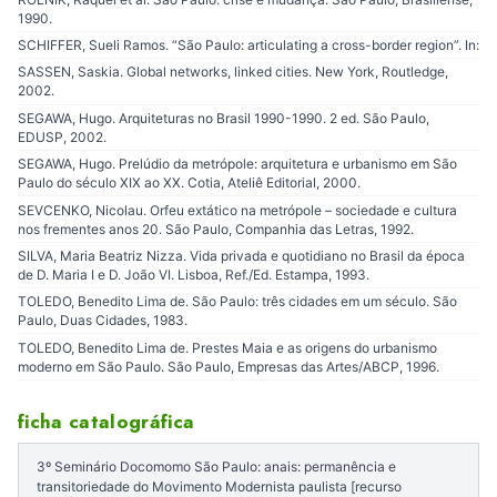
1990.
SCHIFFER, Sueli Ramos. “São Paulo: articulating a cross-border region”. In:
SASSEN, Saskia. Global networks, linked cities. New York, Routledge,
2002.
SEGAWA, Hugo. Arquiteturas no Brasil 1990-1990. 2 ed. São Paulo,
EDUSP, 2002.
SEGAWA, Hugo. Prelúdio da metrópole: arquitetura e urbanismo em São
Paulo do século XIX ao XX. Cotia, Ateliê Editorial, 2000.
SEVCENKO, Nicolau. Orfeu extático na metrópole – sociedade e cultura
nos frementes anos 20. São Paulo, Companhia das Letras, 1992.
SILVA, Maria Beatriz Nizza. Vida privada e quotidiano no Brasil da época
de D. Maria I e D. João VI. Lisboa, Ref./Ed. Estampa, 1993.
TOLEDO, Benedito Lima de. São Paulo: três cidades em um século. São
Paulo, Duas Cidades, 1983.
TOLEDO, Benedito Lima de. Prestes Maia e as origens do urbanismo
moderno em São Paulo. São Paulo, Empresas das Artes/ABCP, 1996.
ficha catalográfica
3º Seminário Docomomo São Paulo: anais: permanência e
transitoriedade do Movimento Modernista paulista [recurso