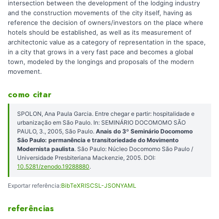
intersection between the development of the lodging industry
and the construction movements of the city itself, having as
reference the decision of owners/investors on the place where
hotels should be established, as well as its measurement of
architectonic value as a category of representation in the space,
in a city that grows in a very fast pace and becomes a global
town, modeled by the longings and proposals of the modern
movement.
como citar
SPOLON, Ana Paula Garcia. Entre chegar e partir: hospitalidade e
urbanização em São Paulo. In: SEMINÁRIO DOCOMOMO SÃO
PAULO, 3., 2005, São Paulo.
Anais do 3º Seminário Docomomo
São Paulo: permanência e transitoriedade do Movimento
Modernista paulista
. São Paulo: Núcleo Docomomo São Paulo /
Universidade Presbiteriana Mackenzie, 2005. DOI:
10.5281/zenodo.19288880
.
Exportar referência:
BibTeX
RIS
CSL-JSON
YAML
referências