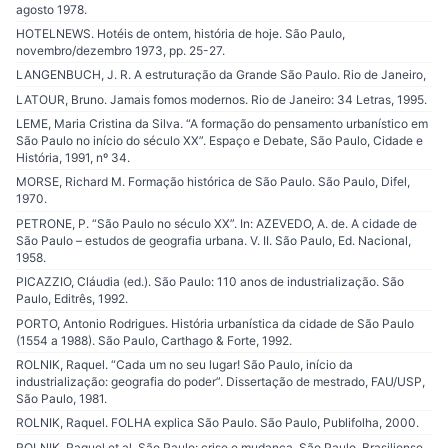
agosto 1978.
HOTELNEWS. Hotéis de ontem, história de hoje. São Paulo,
novembro/dezembro 1973, pp. 25-27.
LANGENBUCH, J. R. A estruturação da Grande São Paulo. Rio de Janeiro,
LATOUR, Bruno. Jamais fomos modernos. Rio de Janeiro: 34 Letras, 1995.
LEME, Maria Cristina da Silva. “A formação do pensamento urbanístico em
São Paulo no início do século XX”. Espaço e Debate, São Paulo, Cidade e
História, 1991, nº 34.
MORSE, Richard M. Formação histórica de São Paulo. São Paulo, Difel,
1970.
PETRONE, P. “São Paulo no século XX”. In: AZEVEDO, A. de. A cidade de
São Paulo – estudos de geografia urbana. V. II. São Paulo, Ed. Nacional,
1958.
PICAZZIO, Cláudia (ed.). São Paulo: 110 anos de industrialização. São
Paulo, Editrês, 1992.
PORTO, Antonio Rodrigues. História urbanística da cidade de São Paulo
(1554 a 1988). São Paulo, Carthago & Forte, 1992.
ROLNIK, Raquel. “Cada um no seu lugar! São Paulo, início da
industrialização: geografia do poder”. Dissertação de mestrado, FAU/USP,
São Paulo, 1981.
ROLNIK, Raquel. FOLHA explica São Paulo. São Paulo, Publifolha, 2000.
ROLNIK, Raquel et al. São Paulo: crise e mudança. São Paulo, Brasiliense,