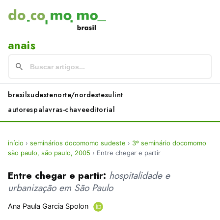
anais
brasil
sudeste
norte/nordeste
sul
int
autores
palavras-chave
editorial
início
›
seminários docomomo sudeste
›
3º seminário docomomo
são paulo, são paulo, 2005
›
Entre chegar e partir
Entre chegar e partir:
hospitalidade e
urbanização em São Paulo
Ana Paula Garcia Spolon