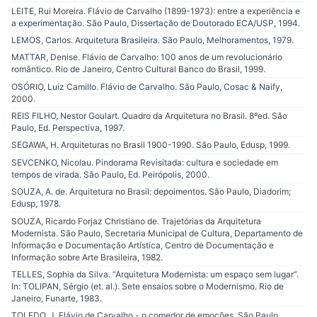
LEITE, Rui Moreira. Flávio de Carvalho (1899-1973): entre a experiência e
a experimentação. São Paulo, Dissertação de Doutorado ECA/USP, 1994.
LEMOS, Carlos. Arquitetura Brasileira. São Paulo, Melhoramentos, 1979.
MATTAR, Denise. Flávio de Carvalho: 100 anos de um revolucionário
romântico. Rio de Janeiro, Centro Cultural Banco do Brasil, 1999.
OSÓRIO, Luiz Camillo. Flávio de Carvalho. São Paulo, Cosac & Naify,
2000.
REIS FILHO, Nestor Goulart. Quadro da Arquitetura no Brasil. 8ºed. São
Paulo, Ed. Perspectiva, 1997.
SEGAWA, H. Arquiteturas no Brasil 1900-1990. São Paulo, Edusp, 1999.
SEVCENKO, Nicolau. Pindorama Revisitada: cultura e sociedade em
tempos de virada. São Paulo, Ed. Peirópolis, 2000.
SOUZA, A. de. Arquitetura no Brasil: depoimentos. São Paulo, Diadorim;
Edusp, 1978.
SOUZA, Ricardo Forjaz Christiano de. Trajetórias da Arquitetura
Modernista. São Paulo, Secretaria Municipal de Cultura, Departamento de
Informação e Documentação Artística, Centro de Documentação e
Informação sobre Arte Brasileira, 1982.
TELLES, Sophia da Silva. “Arquitetura Modernista: um espaço sem lugar”.
In: TOLIPAN, Sérgio (et. al.). Sete ensaios sobre o Modernismo. Rio de
Janeiro, Funarte, 1983.
TOLEDO, J. Flávio de Carvalho - o comedor de emoções, São Paulo,