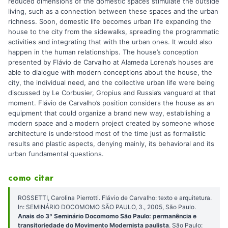
reduced dimensions of the domestic spaces stimulate the outside
living, such as a connection between these spaces and the urban
richness. Soon, domestic life becomes urban life expanding the
house to the city from the sidewalks, spreading the programmatic
activities and integrating that with the urban ones. It would also
happen in the human relationships. The house’s conception
presented by Flávio de Carvalho at Alameda Lorena’s houses are
able to dialogue with modern conceptions about the house, the
city, the individual need, and the collective urban life were being
discussed by Le Corbusier, Gropius and Russia’s vanguard at that
moment. Flávio de Carvalho’s position considers the house as an
equipment that could organize a brand new way, establishing a
modern space and a modern project created by someone whose
architecture is understood most of the time just as formalistic
results and plastic aspects, denying mainly, its behavioral and its
urban fundamental questions.
como citar
ROSSETTI, Carolina Pierrotti. Flávio de Carvalho: texto e arquitetura.
In: SEMINÁRIO DOCOMOMO SÃO PAULO, 3., 2005, São Paulo.
Anais do 3º Seminário Docomomo São Paulo: permanência e
transitoriedade do Movimento Modernista paulista
. São Paulo: