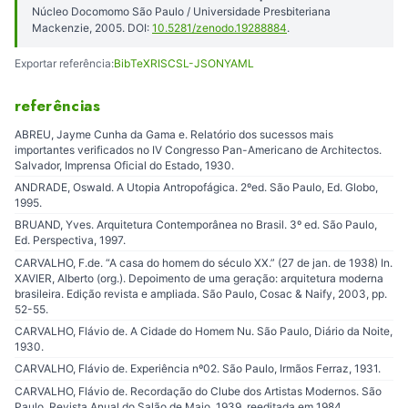
Núcleo Docomomo São Paulo / Universidade Presbiteriana
Mackenzie, 2005. DOI:
10.5281/zenodo.19288884
.
Exportar referência:
BibTeX
RIS
CSL-JSON
YAML
referências
ABREU, Jayme Cunha da Gama e. Relatório dos sucessos mais
importantes verificados no IV Congresso Pan-Americano de Architectos.
Salvador, Imprensa Oficial do Estado, 1930.
ANDRADE, Oswald. A Utopia Antropofágica. 2ºed. São Paulo, Ed. Globo,
1995.
BRUAND, Yves. Arquitetura Contemporânea no Brasil. 3º ed. São Paulo,
Ed. Perspectiva, 1997.
CARVALHO, F.de. “A casa do homem do século XX.” (27 de jan. de 1938) In.
XAVIER, Alberto (org.). Depoimento de uma geração: arquitetura moderna
brasileira. Edição revista e ampliada. São Paulo, Cosac & Naify, 2003, pp.
52-55.
CARVALHO, Flávio de. A Cidade do Homem Nu. São Paulo, Diário da Noite,
1930.
CARVALHO, Flávio de. Experiência nº02. São Paulo, Irmãos Ferraz, 1931.
CARVALHO, Flávio de. Recordação do Clube dos Artistas Modernos. São
Paulo, Revista Anual do Salão de Maio, 1939, reeditada em 1984.