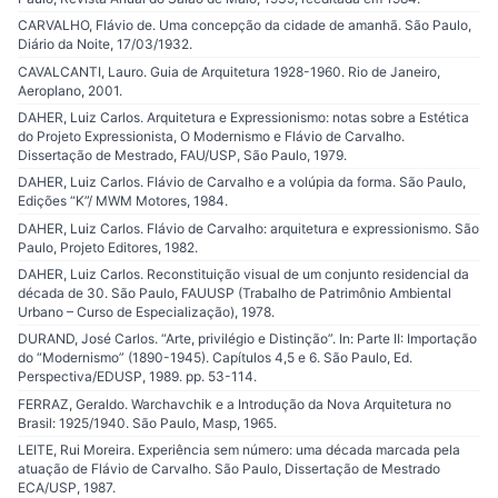
CARVALHO, Flávio de. Uma concepção da cidade de amanhã. São Paulo,
Diário da Noite, 17/03/1932.
CAVALCANTI, Lauro. Guia de Arquitetura 1928-1960. Rio de Janeiro,
Aeroplano, 2001.
DAHER, Luiz Carlos. Arquitetura e Expressionismo: notas sobre a Estética
do Projeto Expressionista, O Modernismo e Flávio de Carvalho.
Dissertação de Mestrado, FAU/USP, São Paulo, 1979.
DAHER, Luiz Carlos. Flávio de Carvalho e a volúpia da forma. São Paulo,
Edições “K”/ MWM Motores, 1984.
DAHER, Luiz Carlos. Flávio de Carvalho: arquitetura e expressionismo. São
Paulo, Projeto Editores, 1982.
DAHER, Luiz Carlos. Reconstituição visual de um conjunto residencial da
década de 30. São Paulo, FAUUSP (Trabalho de Patrimônio Ambiental
Urbano – Curso de Especialização), 1978.
DURAND, José Carlos. “Arte, privilégio e Distinção”. In: Parte II: Importação
do “Modernismo” (1890-1945). Capítulos 4,5 e 6. São Paulo, Ed.
Perspectiva/EDUSP, 1989. pp. 53-114.
FERRAZ, Geraldo. Warchavchik e a Introdução da Nova Arquitetura no
Brasil: 1925/1940. São Paulo, Masp, 1965.
LEITE, Rui Moreira. Experiência sem número: uma década marcada pela
atuação de Flávio de Carvalho. São Paulo, Dissertação de Mestrado
ECA/USP, 1987.