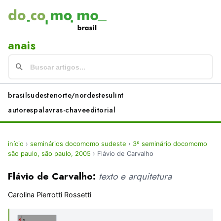
anais
brasil
sudeste
norte/nordeste
sul
int
autores
palavras-chave
editorial
início
›
seminários docomomo sudeste
›
3º seminário docomomo
são paulo, são paulo, 2005
›
Flávio de Carvalho
Flávio de Carvalho:
texto e arquitetura
Carolina Pierrotti Rossetti