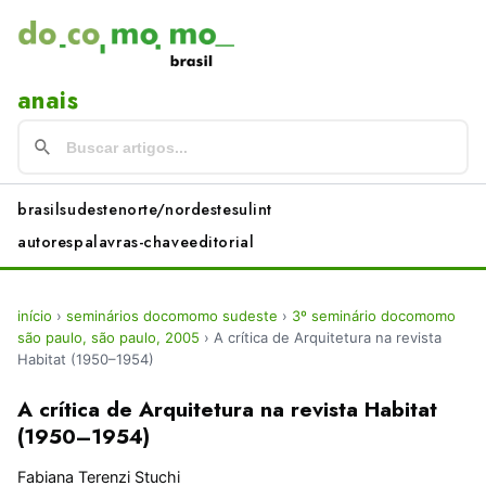
anais
brasil
sudeste
norte/nordeste
sul
int
autores
palavras-chave
editorial
início
›
seminários docomomo sudeste
›
3º seminário docomomo
são paulo, são paulo, 2005
›
A crítica de Arquitetura na revista
Habitat (1950–1954)
A crítica de Arquitetura na revista Habitat
(1950–1954)
Fabiana Terenzi Stuchi