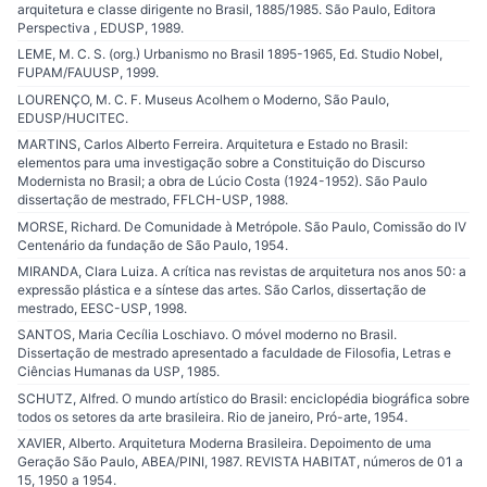
arquitetura e classe dirigente no Brasil, 1885/1985. São Paulo, Editora
Perspectiva , EDUSP, 1989.
LEME, M. C. S. (org.) Urbanismo no Brasil 1895-1965, Ed. Studio Nobel,
FUPAM/FAUUSP, 1999.
LOURENÇO, M. C. F. Museus Acolhem o Moderno, São Paulo,
EDUSP/HUCITEC.
MARTINS, Carlos Alberto Ferreira. Arquitetura e Estado no Brasil:
elementos para uma investigação sobre a Constituição do Discurso
Modernista no Brasil; a obra de Lúcio Costa (1924-1952). São Paulo
dissertação de mestrado, FFLCH-USP, 1988.
MORSE, Richard. De Comunidade à Metrópole. São Paulo, Comissão do IV
Centenário da fundação de São Paulo, 1954.
MIRANDA, Clara Luiza. A crítica nas revistas de arquitetura nos anos 50: a
expressão plástica e a síntese das artes. São Carlos, dissertação de
mestrado, EESC-USP, 1998.
SANTOS, Maria Cecília Loschiavo. O móvel moderno no Brasil.
Dissertação de mestrado apresentado a faculdade de Filosofia, Letras e
Ciências Humanas da USP, 1985.
SCHUTZ, Alfred. O mundo artístico do Brasil: enciclopédia biográfica sobre
todos os setores da arte brasileira. Rio de janeiro, Pró-arte, 1954.
XAVIER, Alberto. Arquitetura Moderna Brasileira. Depoimento de uma
Geração São Paulo, ABEA/PINI, 1987. REVISTA HABITAT, números de 01 a
15, 1950 a 1954.