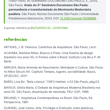
(1950–1954). In: SEMINÁRIO DOCOMOMO SÃO PAULO, 3., 2005,
São Paulo.
Anais do 3º Seminário Docomomo São Paulo:
permanência e transitoriedade do Movimento Modernista
paulista
. São Paulo: Núcleo Docomomo São Paulo / Universidade
Presbiteriana Mackenzie, 2005. DOI:
10.5281/zenodo.19288888
.
Exportar referência:
BibTeX
RIS
CSL-JSON
YAML
referências
ARTIGAS, J. B. Vilanova. Caminhos da Arquitetura. São Paulo, Lech.
ACAYABA, Marlene Milan, Branco e Preto. Uma história de design
brasileiro nos anos 50, in Pontos sobre o Brasil, Instituto Lina Bo e P. M.
Bardi.
ARRUDA, Maria Arminda do Nascimento. Metrópole e Cultura. São Paulo
no Meio Século XX. Capítulo Tempos, lugares, sociabilidade. Baurú,
SP,EDUSC, 2001
BARDI, Lina Bo. “Bela criança” (1951) Habitat. n.02 São Paulo, pág.03.
BAYEUX, Glória Maria. O Debate da Arquitetura Moderna Brasileira nos
anos 50. São Paulo, dissertação de mestrado, FAU-USP, 1999.
BRUAND, Y. Arquitetura Contemporânea no Brasil. São Paulo, Ed.
Perspectiva, 1981.
DURAND, José Carlos. Arte, Privilégio e Distinção: artes plásticas,