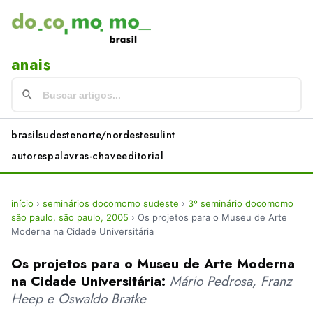
anais
brasil
sudeste
norte/nordeste
sul
int
autores
palavras-chave
editorial
início
›
seminários docomomo sudeste
›
3º seminário docomomo
são paulo, são paulo, 2005
›
Os projetos para o Museu de Arte
Moderna na Cidade Universitária
Os projetos para o Museu de Arte Moderna
na Cidade Universitária:
Mário Pedrosa, Franz
Heep e Oswaldo Bratke