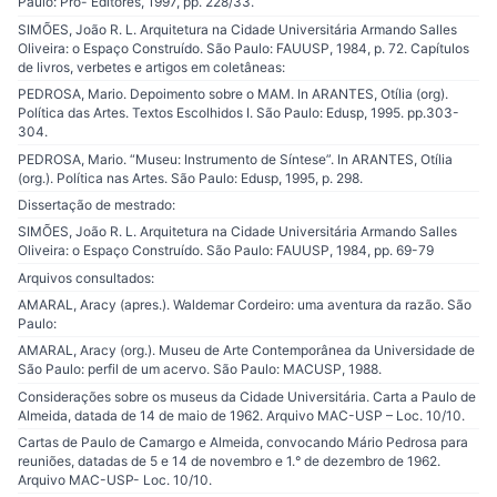
Paulo: Pró- Editores, 1997, pp. 228/33.
SIMÕES, João R. L. Arquitetura na Cidade Universitária Armando Salles
Oliveira: o Espaço Construído. São Paulo: FAUUSP, 1984, p. 72. Capítulos
de livros, verbetes e artigos em coletâneas:
PEDROSA, Mario. Depoimento sobre o MAM. In ARANTES, Otília (org).
Política das Artes. Textos Escolhidos I. São Paulo: Edusp, 1995. pp.303-
304.
PEDROSA, Mario. “Museu: Instrumento de Síntese”. In ARANTES, Otília
(org.). Política nas Artes. São Paulo: Edusp, 1995, p. 298.
Dissertação de mestrado:
SIMÕES, João R. L. Arquitetura na Cidade Universitária Armando Salles
Oliveira: o Espaço Construído. São Paulo: FAUUSP, 1984, pp. 69-79
Arquivos consultados:
AMARAL, Aracy (apres.). Waldemar Cordeiro: uma aventura da razão. São
Paulo:
AMARAL, Aracy (org.). Museu de Arte Contemporânea da Universidade de
São Paulo: perfil de um acervo. São Paulo: MACUSP, 1988.
Considerações sobre os museus da Cidade Universitária. Carta a Paulo de
Almeida, datada de 14 de maio de 1962. Arquivo MAC-USP – Loc. 10/10.
Cartas de Paulo de Camargo e Almeida, convocando Mário Pedrosa para
reuniões, datadas de 5 e 14 de novembro e 1.° de dezembro de 1962.
Arquivo MAC-USP- Loc. 10/10.