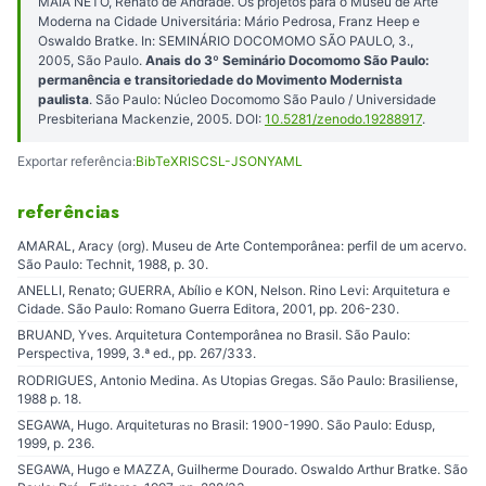
MAIA NETO, Renato de Andrade. Os projetos para o Museu de Arte
Moderna na Cidade Universitária: Mário Pedrosa, Franz Heep e
Oswaldo Bratke. In: SEMINÁRIO DOCOMOMO SÃO PAULO, 3.,
2005, São Paulo.
Anais do 3º Seminário Docomomo São Paulo:
permanência e transitoriedade do Movimento Modernista
paulista
. São Paulo: Núcleo Docomomo São Paulo / Universidade
Presbiteriana Mackenzie, 2005. DOI:
10.5281/zenodo.19288917
.
Exportar referência:
BibTeX
RIS
CSL-JSON
YAML
referências
AMARAL, Aracy (org). Museu de Arte Contemporânea: perfil de um acervo.
São Paulo: Technit, 1988, p. 30.
ANELLI, Renato; GUERRA, Abílio e KON, Nelson. Rino Levi: Arquitetura e
Cidade. São Paulo: Romano Guerra Editora, 2001, pp. 206-230.
BRUAND, Yves. Arquitetura Contemporânea no Brasil. São Paulo:
Perspectiva, 1999, 3.ª ed., pp. 267/333.
RODRIGUES, Antonio Medina. As Utopias Gregas. São Paulo: Brasiliense,
1988 p. 18.
SEGAWA, Hugo. Arquiteturas no Brasil: 1900-1990. São Paulo: Edusp,
1999, p. 236.
SEGAWA, Hugo e MAZZA, Guilherme Dourado. Oswaldo Arthur Bratke. São