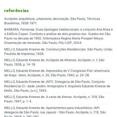
referências
Acrópole: arquitetura, urbanismo, decoração. São Paulo, Técnicas
Brasileiras, 1938-1971.
BARBARA, Fernanda. Duas tipologias habitacionais: o conjunto Ana Rosa e
o Edifício Copan. Contexto e análise de dois projetos rea- lizados em São
Paulo na década de 1950. Orientadora Regina Maria Prosperi Meyer.
Dissertação de mestrado. São Paulo, FAU USP, 2004.
MELLO, Eduardo Kneese de. Construcções Residenciais. São Paulo, União
Paulista de Imprensa, 1938.
MELLO, Eduardo Kneese de. Acrópole de Athenas. Acrópole, n. 1, São
Paulo, 1938, p. 14-18.
MELLO, Eduardo Kneese de. Impressões do V Congresso Pan-americano
de Arqui- tetos. Acrópole, n. 25, São Paulo, 1940, p. 24-28.
MELLO, Eduardo Kneese de. IAPC. Delegacia de São Paulo. Conjunto
Residencial Ci- dade Jardim. Anteprojeto II. Arquiteto Eduardo Kneese de
Mello. São Paulo, [s.n.], 1945.
MELLO, Eduardo Kneese de. A carta de Atenas. Acrópole, n. 109, São
Paulo, 1947, p. 1-4.
MELLO, Eduardo Kneese de. Apartamentos para industriários. IAPI
delegacia de São Paulo. rua Japurá – São Paulo. Acrópole, n. 119, São
Paulo, 1948, p. 281-287.