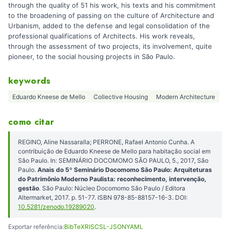
through the quality of 51 his work, his texts and his commitment
to the broadening of passing on the culture of Architecture and
Urbanism, added to the defense and legal consolidation of the
professional qualifications of Architects. His work reveals,
through the assessment of two projects, its involvement, quite
pioneer, to the social housing projects in São Paulo.
keywords
Eduardo Kneese de Mello
Collective Housing
Modern Architecture
como citar
REGINO, Aline Nassaralla; PERRONE, Rafael Antonio Cunha. A
contribuição de Eduardo Kneese de Mello para habitação social em
São Paulo. In: SEMINÁRIO DOCOMOMO SÃO PAULO, 5., 2017, São
Paulo.
Anais do 5º Seminário Docomomo São Paulo: Arquiteturas
do Patrimônio Moderno Paulista: reconhecimento, intervenção,
gestão
. São Paulo: Núcleo Docomomo São Paulo / Editora
Altermarket, 2017. p. 51-77. ISBN 978-85-88157-16-3. DOI:
10.5281/zenodo.19289020
.
Exportar referência:
BibTeX
RIS
CSL-JSON
YAML