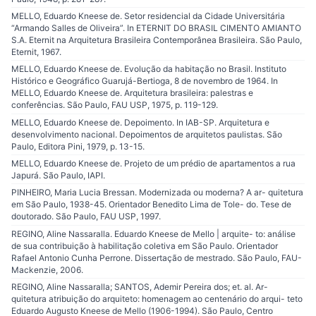
MELLO, Eduardo Kneese de. Setor residencial da Cidade Universitária
“Armando Salles de Oliveira”. In ETERNIT DO BRASIL CIMENTO AMIANTO
S.A. Eternit na Arquitetura Brasileira Contemporânea Brasileira. São Paulo,
Eternit, 1967.
MELLO, Eduardo Kneese de. Evolução da habitação no Brasil. Instituto
Histórico e Geográfico Guarujá-Bertioga, 8 de novembro de 1964. In
MELLO, Eduardo Kneese de. Arquitetura brasileira: palestras e
conferências. São Paulo, FAU USP, 1975, p. 119-129.
MELLO, Eduardo Kneese de. Depoimento. In IAB-SP. Arquitetura e
desenvolvimento nacional. Depoimentos de arquitetos paulistas. São
Paulo, Editora Pini, 1979, p. 13-15.
MELLO, Eduardo Kneese de. Projeto de um prédio de apartamentos a rua
Japurá. São Paulo, IAPI.
PINHEIRO, Maria Lucia Bressan. Modernizada ou moderna? A ar- quitetura
em São Paulo, 1938-45. Orientador Benedito Lima de Tole- do. Tese de
doutorado. São Paulo, FAU USP, 1997.
REGINO, Aline Nassaralla. Eduardo Kneese de Mello | arquite- to: análise
de sua contribuição à habilitação coletiva em São Paulo. Orientador
Rafael Antonio Cunha Perrone. Dissertação de mestrado. São Paulo, FAU-
Mackenzie, 2006.
REGINO, Aline Nassaralla; SANTOS, Ademir Pereira dos; et. al. Ar-
quitetura atribuição do arquiteto: homenagem ao centenário do arqui- teto
Eduardo Augusto Kneese de Mello (1906-1994). São Paulo, Centro