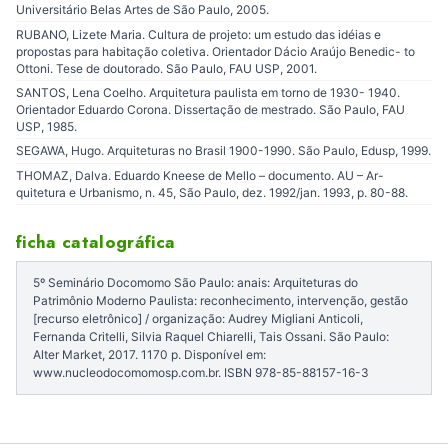
Universitário Belas Artes de São Paulo, 2005.
RUBANO, Lizete Maria. Cultura de projeto: um estudo das idéias e
propostas para habitação coletiva. Orientador Dácio Araújo Benedic- to
Ottoni. Tese de doutorado. São Paulo, FAU USP, 2001.
SANTOS, Lena Coelho. Arquitetura paulista em torno de 1930- 1940.
Orientador Eduardo Corona. Dissertação de mestrado. São Paulo, FAU
USP, 1985.
SEGAWA, Hugo. Arquiteturas no Brasil 1900-1990. São Paulo, Edusp, 1999.
THOMAZ, Dalva. Eduardo Kneese de Mello – documento. AU – Ar-
quitetura e Urbanismo, n. 45, São Paulo, dez. 1992/jan. 1993, p. 80-88.
ficha catalográfica
5º Seminário Docomomo São Paulo: anais: Arquiteturas do
Patrimônio Moderno Paulista: reconhecimento, intervenção, gestão
[recurso eletrônico] / organização: Audrey Migliani Anticoli,
Fernanda Critelli, Silvia Raquel Chiarelli, Tais Ossani. São Paulo:
Alter Market, 2017. 1170 p. Disponível em:
www.nucleodocomomosp.com.br. ISBN 978-85-88157-16-3