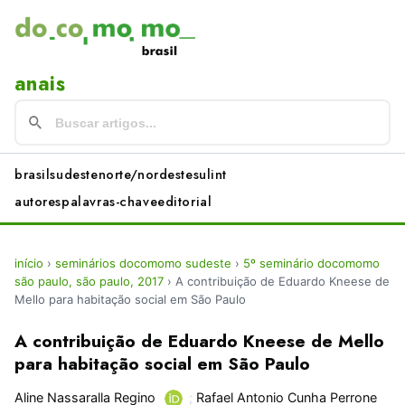
anais
brasil
sudeste
norte/nordeste
sul
int
autores
palavras-chave
editorial
início
›
seminários docomomo sudeste
›
5º seminário docomomo
são paulo, são paulo, 2017
›
A contribuição de Eduardo Kneese de
Mello para habitação social em São Paulo
A contribuição de Eduardo Kneese de Mello
para habitação social em São Paulo
Aline Nassaralla Regino
;
Rafael Antonio Cunha Perrone