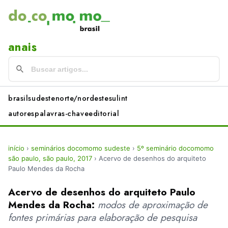
anais
brasil
sudeste
norte/nordeste
sul
int
autores
palavras-chave
editorial
início
›
seminários docomomo sudeste
›
5º seminário docomomo
são paulo, são paulo, 2017
›
Acervo de desenhos do arquiteto
Paulo Mendes da Rocha
Acervo de desenhos do arquiteto Paulo
Mendes da Rocha:
modos de aproximação de
fontes primárias para elaboração de pesquisa