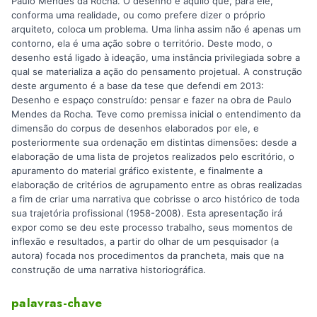
Paulo Mendes da Rocha. O desenho é aquilo que, para ele,
conforma uma realidade, ou como prefere dizer o próprio
arquiteto, coloca um problema. Uma linha assim não é apenas um
contorno, ela é uma ação sobre o território. Deste modo, o
desenho está ligado à ideação, uma instância privilegiada sobre a
qual se materializa a ação do pensamento projetual. A construção
deste argumento é a base da tese que defendi em 2013:
Desenho e espaço construído: pensar e fazer na obra de Paulo
Mendes da Rocha. Teve como premissa inicial o entendimento da
dimensão do corpus de desenhos elaborados por ele, e
posteriormente sua ordenação em distintas dimensões: desde a
elaboração de uma lista de projetos realizados pelo escritório, o
apuramento do material gráfico existente, e finalmente a
elaboração de critérios de agrupamento entre as obras realizadas
a fim de criar uma narrativa que cobrisse o arco histórico de toda
sua trajetória profissional (1958-2008). Esta apresentação irá
expor como se deu este processo trabalho, seus momentos de
inflexão e resultados, a partir do olhar de um pesquisador (a
autora) focada nos procedimentos da prancheta, mais que na
construção de uma narrativa historiográfica.
palavras-chave