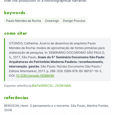
than the production of a historiographical narrative.
keywords
Paulo Mendes da Rocha
Drawings
Design Process
como citar
OTONDO, Catherine. Acervo de desenhos do arquiteto Paulo
Mendes da Rocha: modos de aproximação de fontes primárias para
elaboração de pesquisa. In: SEMINÁRIO DOCOMOMO SÃO PAULO,
5., 2017, São Paulo.
Anais do 5º Seminário Docomomo São Paulo:
Arquiteturas do Patrimônio Moderno Paulista: reconhecimento,
intervenção, gestão
. São Paulo: Núcleo Docomomo São Paulo /
Editora Altermarket, 2017. p. 296-308. ISBN 978-85-88157-16-3.
DOI:
10.5281/zenodo.19289098
.
Exportar referência:
BibTeX
RIS
CSL-JSON
YAML
referências
BERGSON, Henri. O pensamento e o movente. São Paulo, Martins Fontes,
2006.