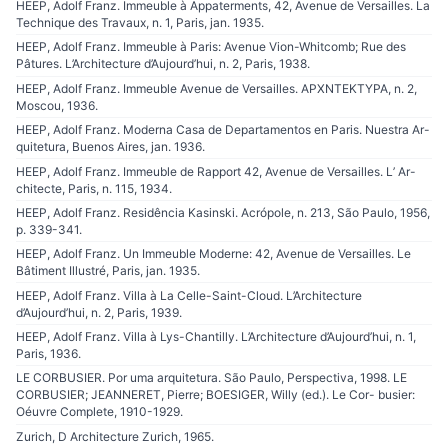
HEEP, Adolf Franz. Immeuble à Appaterments, 42, Avenue de Versailles. La
Technique des Travaux, n. 1, Paris, jan. 1935.
HEEP, Adolf Franz. Immeuble à Paris: Avenue Vion-Whitcomb; Rue des
Pâtures. L’Architecture d’Aujourd’hui, n. 2, Paris, 1938.
HEEP, Adolf Franz. Immeuble Avenue de Versailles. APXNTEKTYPA, n. 2,
Moscou, 1936.
HEEP, Adolf Franz. Moderna Casa de Departamentos en Paris. Nuestra Ar-
quitetura, Buenos Aires, jan. 1936.
HEEP, Adolf Franz. Immeuble de Rapport 42, Avenue de Versailles. L’ Ar-
chitecte, Paris, n. 115, 1934.
HEEP, Adolf Franz. Residência Kasinski. Acrópole, n. 213, São Paulo, 1956,
p. 339-341.
HEEP, Adolf Franz. Un Immeuble Moderne: 42, Avenue de Versailles. Le
Bâtiment Illustré, Paris, jan. 1935.
HEEP, Adolf Franz. Villa à La Celle-Saint-Cloud. L’Architecture
d’Aujourd’hui, n. 2, Paris, 1939.
HEEP, Adolf Franz. Villa à Lys-Chantilly. L’Architecture d’Aujourd’hui, n. 1,
Paris, 1936.
LE CORBUSIER. Por uma arquitetura. São Paulo, Perspectiva, 1998. LE
CORBUSIER; JEANNERET, Pierre; BOESIGER, Willy (ed.). Le Cor- busier:
Oéuvre Complete, 1910-1929.
Zurich, D Architecture Zurich, 1965.