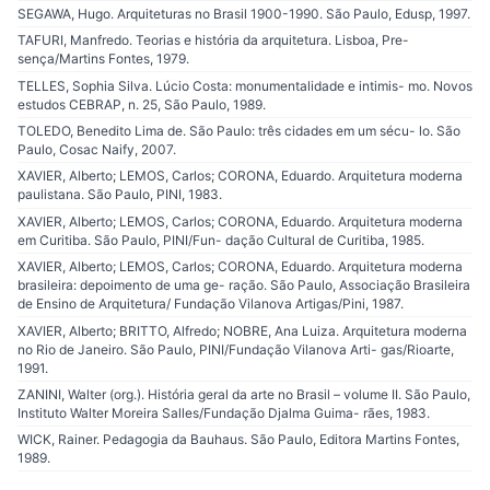
SEGAWA, Hugo. Arquiteturas no Brasil 1900-1990. São Paulo, Edusp, 1997.
TAFURI, Manfredo. Teorias e história da arquitetura. Lisboa, Pre-
sença/Martins Fontes, 1979.
TELLES, Sophia Silva. Lúcio Costa: monumentalidade e intimis- mo. Novos
estudos CEBRAP, n. 25, São Paulo, 1989.
TOLEDO, Benedito Lima de. São Paulo: três cidades em um sécu- lo. São
Paulo, Cosac Naify, 2007.
XAVIER, Alberto; LEMOS, Carlos; CORONA, Eduardo. Arquitetura moderna
paulistana. São Paulo, PINI, 1983.
XAVIER, Alberto; LEMOS, Carlos; CORONA, Eduardo. Arquitetura moderna
em Curitiba. São Paulo, PINI/Fun- dação Cultural de Curitiba, 1985.
XAVIER, Alberto; LEMOS, Carlos; CORONA, Eduardo. Arquitetura moderna
brasileira: depoimento de uma ge- ração. São Paulo, Associação Brasileira
de Ensino de Arquitetura/ Fundação Vilanova Artigas/Pini, 1987.
XAVIER, Alberto; BRITTO, Alfredo; NOBRE, Ana Luiza. Arquitetura moderna
no Rio de Janeiro. São Paulo, PINI/Fundação Vilanova Arti- gas/Rioarte,
1991.
ZANINI, Walter (org.). História geral da arte no Brasil – volume II. São Paulo,
Instituto Walter Moreira Salles/Fundação Djalma Guima- rães, 1983.
WICK, Rainer. Pedagogia da Bauhaus. São Paulo, Editora Martins Fontes,
1989.