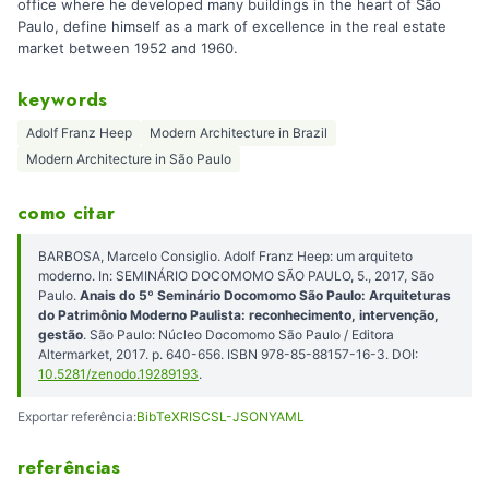
office where he developed many buildings in the heart of São
Paulo, define himself as a mark of excellence in the real estate
market between 1952 and 1960.
keywords
Adolf Franz Heep
Modern Architecture in Brazil
Modern Architecture in São Paulo
como citar
BARBOSA, Marcelo Consiglio. Adolf Franz Heep: um arquiteto
moderno. In: SEMINÁRIO DOCOMOMO SÃO PAULO, 5., 2017, São
Paulo.
Anais do 5º Seminário Docomomo São Paulo: Arquiteturas
do Patrimônio Moderno Paulista: reconhecimento, intervenção,
gestão
. São Paulo: Núcleo Docomomo São Paulo / Editora
Altermarket, 2017. p. 640-656. ISBN 978-85-88157-16-3. DOI:
10.5281/zenodo.19289193
.
Exportar referência:
BibTeX
RIS
CSL-JSON
YAML
referências