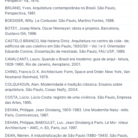
Perspecti- va, 1976.
BRUAND, Yves. Arquitetura contemporânea no Brasil. São Paulo,
Perspectiva, 1981.
BOESIGER, Willy. Le Corbusier. São Paulo, Martins Fontes, 1998.
BOTEY, Josep Maria. Oscar Niemeyer: obras e projetos. Barcelona,
Gustavo Gili, 1996.
CASTELO BRANCO, Ilda Helena Diniz. Arquitetura no centro da cida- de;
edifícios de uso coletivo em São Paulo, 1930/50 – Vol. I e II. Orientador
Eduardo Corona. Dissertação de mestrado. São Paulo, FAU USP, 1989.
CAVALCANTI, Lauro. Quando o Brasil era moderno: guia de arqui- tetura,
1928-1960. Rio de Janeiro, Aeroplano, 2001.
CHING, Francis D. K. Architecture: Form, Space and Order. New York, Van
Nostrand-Reinhold, 1979.
COLQUHOUN, Alan. Modernidade e tradição clássica. Ensaios sobre
arquitetura. São Paulo, Cosac Naify, 2004.
COSTA, Lúcio. Lúcio Costa: registro de uma vivência. São Paulo, Empresa
das Artes, 1995.
DEHAN, Philippe. Jean Ginsberg, 1905-1983. Une Modernite Natu- relle.
Paris, Connivences, 1987.
DEHAN, Philippe; BABOULET, Luc. Jean Ginsberg à Paris. Le Mo- niteur
Architecture – AMC, n. 83, Paris, out. 1997.
DEAN, Warren. A industrialização de São Paulo (1880-1945). São Paulo,