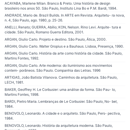
ACAYABA, Marlene Milan. Branco & Preto. Uma história de design
brasileiro nos anos 50. São Paulo, Instituto Lina Bo e P.M. Bardi, 1994.
ANDRADE, Mario de. Brazil Builds. In ARTE em Revista. Arquitetu- ra nova,
n. 4, São Paulo, ago. 1980, p. 25-26.
ANELLI, Renato; GUERRA, Abílio; KON, Nelson. Rino Levi. Arquite- tura e
cidade. São Paulo, Romano Guerra Editora, 2001.
ARGAN, Giulio Carlo. Projeto e destino. São Paulo, Ática, 2000.
ARGAN, Giulio Carlo. Walter Gropius e a Bauhaus. Lisboa, Presença, 1990.
ARGAN, Giulio Carlo. História da arte como história da cidade. São Paulo,
Martins Fontes, 1992.
ARGAN, Giulio Carlo. Arte moderna: do iluminismo aos movimentos
contem- porâneos. São Paulo. Companhia das Letras. 1996
ARTIGAS, João Batista Vilanova. Caminhos da arquitetura. São Paulo,
LECH, 1981.
BAKER, Geoffrey H. Le Corbusier: uma análise da forma. São Pau- lo,
Martins Fontes, 1998.
BARDI, Pietro Maria. Lembranças de Le Corbusier. São Paulo, No- bel,
1984.
BENOVOLO, Leonardo. A cidade e o arquiteto. São Paulo, Pers- pectiva,
1984.
BENOVOLO, Leonardo. História da arquitetura moderna. São Paulo,