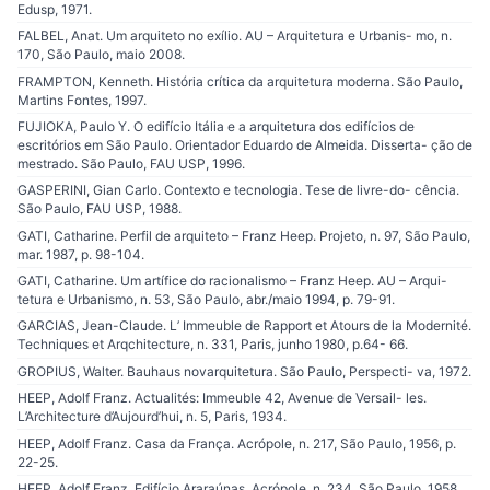
Edusp, 1971.
FALBEL, Anat. Um arquiteto no exílio. AU – Arquitetura e Urbanis- mo, n.
170, São Paulo, maio 2008.
FRAMPTON, Kenneth. História crítica da arquitetura moderna. São Paulo,
Martins Fontes, 1997.
FUJIOKA, Paulo Y. O edifício Itália e a arquitetura dos edifícios de
escritórios em São Paulo. Orientador Eduardo de Almeida. Disserta- ção de
mestrado. São Paulo, FAU USP, 1996.
GASPERINI, Gian Carlo. Contexto e tecnologia. Tese de livre-do- cência.
São Paulo, FAU USP, 1988.
GATI, Catharine. Perfil de arquiteto – Franz Heep. Projeto, n. 97, São Paulo,
mar. 1987, p. 98-104.
GATI, Catharine. Um artífice do racionalismo – Franz Heep. AU – Arqui-
tetura e Urbanismo, n. 53, São Paulo, abr./maio 1994, p. 79-91.
GARCIAS, Jean-Claude. L’ Immeuble de Rapport et Atours de la Modernité.
Techniques et Arqchitecture, n. 331, Paris, junho 1980, p.64- 66.
GROPIUS, Walter. Bauhaus novarquitetura. São Paulo, Perspecti- va, 1972.
HEEP, Adolf Franz. Actualités: Immeuble 42, Avenue de Versail- les.
L’Architecture d’Aujourd’hui, n. 5, Paris, 1934.
HEEP, Adolf Franz. Casa da França. Acrópole, n. 217, São Paulo, 1956, p.
22-25.
HEEP, Adolf Franz. Edifício Araraúnas. Acrópole, n. 234, São Paulo, 1958,