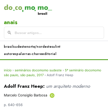
anais
brasil
sudeste
norte/nordeste
sul
int
autores
palavras-chave
editorial
início
›
seminários docomomo sudeste
›
5º seminário docomomo
são paulo, são paulo, 2017
›
Adolf Franz Heep
Adolf Franz Heep:
um arquiteto moderno
Marcelo Consiglio Barbosa
p. 640-656