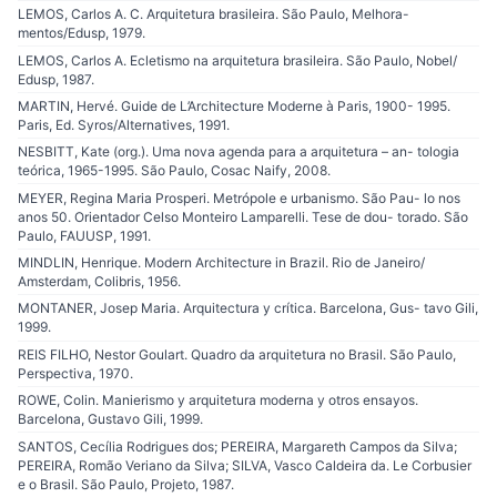
LEMOS, Carlos A. C. Arquitetura brasileira. São Paulo, Melhora-
mentos/Edusp, 1979.
LEMOS, Carlos A. Ecletismo na arquitetura brasileira. São Paulo, Nobel/
Edusp, 1987.
MARTIN, Hervé. Guide de L’Architecture Moderne à Paris, 1900- 1995.
Paris, Ed. Syros/Alternatives, 1991.
NESBITT, Kate (org.). Uma nova agenda para a arquitetura – an- tologia
teórica, 1965-1995. São Paulo, Cosac Naify, 2008.
MEYER, Regina Maria Prosperi. Metrópole e urbanismo. São Pau- lo nos
anos 50. Orientador Celso Monteiro Lamparelli. Tese de dou- torado. São
Paulo, FAUUSP, 1991.
MINDLIN, Henrique. Modern Architecture in Brazil. Rio de Janeiro/
Amsterdam, Colibris, 1956.
MONTANER, Josep Maria. Arquitectura y crítica. Barcelona, Gus- tavo Gili,
1999.
REIS FILHO, Nestor Goulart. Quadro da arquitetura no Brasil. São Paulo,
Perspectiva, 1970.
ROWE, Colin. Manierismo y arquitetura moderna y otros ensayos.
Barcelona, Gustavo Gili, 1999.
SANTOS, Cecília Rodrigues dos; PEREIRA, Margareth Campos da Silva;
PEREIRA, Romão Veriano da Silva; SILVA, Vasco Caldeira da. Le Corbusier
e o Brasil. São Paulo, Projeto, 1987.