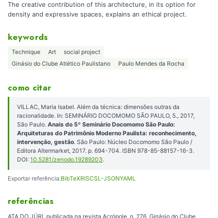
The creative contribution of this architecture, in its option for
density and expressive spaces, explains an ethical project.
keywords
Technique
Art
social project
Ginásio do Clube Atlético Paulistano
Paulo Mendes da Rocha
como citar
VILLAC, Maria Isabel. Além da técnica: dimensões outras da
racionalidade. In: SEMINÁRIO DOCOMOMO SÃO PAULO, 5., 2017,
São Paulo.
Anais do 5º Seminário Docomomo São Paulo:
Arquiteturas do Patrimônio Moderno Paulista: reconhecimento,
intervenção, gestão
. São Paulo: Núcleo Docomomo São Paulo /
Editora Altermarket, 2017. p. 694-704. ISBN 978-85-88157-16-3.
DOI:
10.5281/zenodo.19289203
.
Exportar referência:
BibTeX
RIS
CSL-JSON
YAML
referências
ATA DO JÚRI, publicada na revista Acrópole, n. 276, Ginásio do Clube