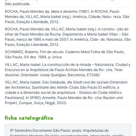
Não publicada.
ROCHA, Paulo Mendes da. Ideia e desenho (1981). In ROCHA, Paulo
Mendes da; VILLAC, Maria Isabel (org.). América, Cidade, Natu- reza. São
Paulo, Estação Liberdade, 2012.
ROCHA, Paulo Mendes da; VILLAC, Maria Isabel (org.). A constru- ção do
olhar de Paulo Mendes da Rocha. Depoimento a Maria Isabel Villac – São
Paulo, março de 1995 e maio de 2007. In América, Cida- de, Natureza. São
Paulo, Estação Liberdade, 2012.
SCHWARZ, Roberto. Fim de século. Caderno Mais! Folha de São Paulo,
São Paulo, 04 dez. 1994, p. única.
VILLAC, Maria Isabel. La construcción de la mirada – Naturaleza, Ciudad y
Discurso en la Arquitetura de Paulo Archias Mendes da Ro- cha. Tese
doutoral. Orientador Josep Quetglas. Barcelona, ETSAB/
VILLAC, Maria Isabel. Das Gebäude, die Stadt und die soziale Dimension
der Architektur, Sporthalle des Atletik-Clubs São Paulo [O edifício, a
cidade e a dimensão social da arquitetura - Ginásio do Clube Atlético
Paulistano]. In SPIRO, Annette. Paulo Mendes da Ro- cha: Bauten und
Projekt, Zurique, Suíça, Niggli, 2002.
ficha catalográfica
5º Seminário Docomomo São Paulo: anais: Arquiteturas do
Patrimônio Moderno Paulista: reconhecimento, intervenção, gestão