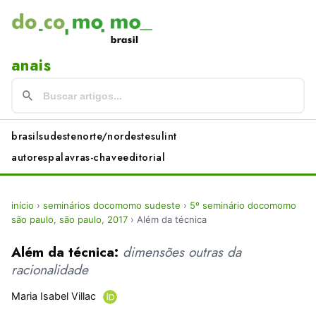
anais
brasil
sudeste
norte/nordeste
sul
int
autores
palavras-chave
editorial
início
›
seminários docomomo sudeste
›
5º seminário docomomo
são paulo, são paulo, 2017
›
Além da técnica
Além da técnica:
dimensões outras da
racionalidade
Maria Isabel Villac