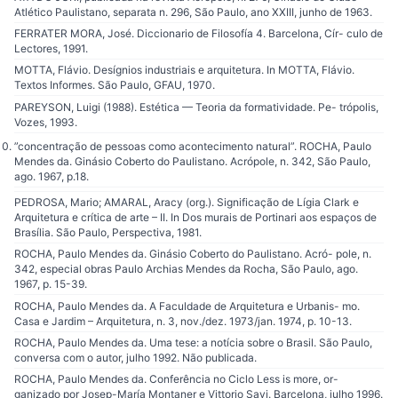
Atlético Paulistano, separata n. 296, São Paulo, ano XXIII, junho de 1963.
FERRATER MORA, José. Diccionario de Filosofía 4. Barcelona, Cír- culo de
Lectores, 1991.
MOTTA, Flávio. Desígnios industriais e arquitetura. In MOTTA, Flávio.
Textos Informes. São Paulo, GFAU, 1970.
PAREYSON, Luigi (1988). Estética — Teoria da formatividade. Pe- trópolis,
Vozes, 1993.
”concentração de pessoas como acontecimento natural”. ROCHA, Paulo
Mendes da. Ginásio Coberto do Paulistano. Acrópole, n. 342, São Paulo,
ago. 1967, p.18.
PEDROSA, Mario; AMARAL, Aracy (org.). Significação de Lígia Clark e
Arquitetura e crítica de arte – II. In Dos murais de Portinari aos espaços de
Brasília. São Paulo, Perspectiva, 1981.
ROCHA, Paulo Mendes da. Ginásio Coberto do Paulistano. Acró- pole, n.
342, especial obras Paulo Archias Mendes da Rocha, São Paulo, ago.
1967, p. 15-39.
ROCHA, Paulo Mendes da. A Faculdade de Arquitetura e Urbanis- mo.
Casa e Jardim – Arquitetura, n. 3, nov./dez. 1973/jan. 1974, p. 10-13.
ROCHA, Paulo Mendes da. Uma tese: a notícia sobre o Brasil. São Paulo,
conversa com o autor, julho 1992. Não publicada.
ROCHA, Paulo Mendes da. Conferência no Ciclo Less is more, or-
ganizado por Josep-María Montaner e Vittorio Savi. Barcelona, julho 1996.