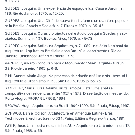
p. 18-23.
GUEDES, Joaquim. Uma experiência de espaço e luz. Casa e Jardim, n.
189. Rio de Janeiro, 1970. p. 12-20.
GUEDES, Joaquim. Una Città de nuova fondazione e un quartiere popola-
re in Brasile. Spazio e Società, n. 7. Firenze, 1979. p. 35-45.
GUEDES, Joaquim. Obras y projectos del estudio Joaquim Guedes y aso-
ciados. Summa, n. 137. Buenos Aires, 1979. p. 45-78.
GUEDES, Joaquim. Saflex na Arquitetura, n. 7. 1989. Inquérito Nacional de
Arquitetura. Arquitetura Brasileira após Bra- sília: depoimentos. Rio de
Janeiro, Unibanco Gráfico e Editora, 1978.
PACHECO, Álvaro. Concurso para o Monumento “Mãe”. Arquite- tura, n.
39. Rio de Janeiro, 1965. p. 6-8.
PINI, Sandra Maria Alaga. No processo de criação análise e sín- tese. AU –
Arquitetura e Urbanismo, n. 63, São Paulo, 1996. p. 65-75.
SANVITTO, Maria Luiza Adams. Brutalismo paulista: uma análise
compositiva de residências entre 1957 e 1972. Dissertação de mestra- do.
Porto Alegre, PROPAR UFRGS, 1994.
SEGAWA, Hugo. Arquiteturas no Brasil 1900-1990. São Paulo, Edusp, 1997.
SCHWOB, Daniel Colson. Architecture en Amérique Latine- Brésil.
Techniques & Architecture no 334. Pairs, Éditions Regirex-France, 1991.
WOLF, José. Uma pedra no caminho. AU – Arquitetura e Urbanis- mo, n. 17.
São Paulo, 1988. p. 59.