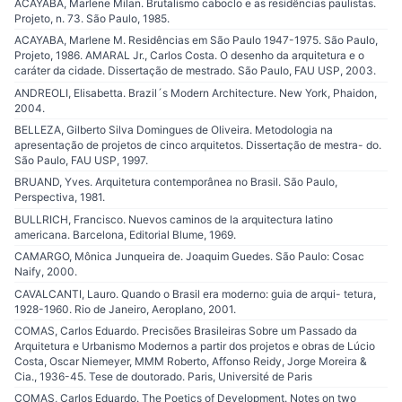
ACAYABA, Marlene Milan. Brutalismo caboclo e as residências paulistas.
Projeto, n. 73. São Paulo, 1985.
ACAYABA, Marlene M. Residências em São Paulo 1947-1975. São Paulo,
Projeto, 1986. AMARAL Jr., Carlos Costa. O desenho da arquitetura e o
caráter da cidade. Dissertação de mestrado. São Paulo, FAU USP, 2003.
ANDREOLI, Elisabetta. Brazil´s Modern Architecture. New York, Phaidon,
2004.
BELLEZA, Gilberto Silva Domingues de Oliveira. Metodologia na
apresentação de projetos de cinco arquitetos. Dissertação de mestra- do.
São Paulo, FAU USP, 1997.
BRUAND, Yves. Arquitetura contemporânea no Brasil. São Paulo,
Perspectiva, 1981.
BULLRICH, Francisco. Nuevos caminos de la arquitectura latino
americana. Barcelona, Editorial Blume, 1969.
CAMARGO, Mônica Junqueira de. Joaquim Guedes. São Paulo: Cosac
Naify, 2000.
CAVALCANTI, Lauro. Quando o Brasil era moderno: guia de arqui- tetura,
1928-1960. Rio de Janeiro, Aeroplano, 2001.
COMAS, Carlos Eduardo. Precisões Brasileiras Sobre um Passado da
Arquitetura e Urbanismo Modernos a partir dos projetos e obras de Lúcio
Costa, Oscar Niemeyer, MMM Roberto, Affonso Reidy, Jorge Moreira &
Cia., 1936-45. Tese de doutorado. Paris, Université de Paris
COMAS, Carlos Eduardo. The Poetics of Development. Notes on two