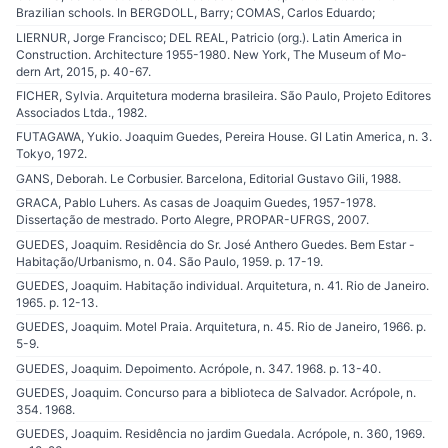
Brazilian schools. In BERGDOLL, Barry; COMAS, Carlos Eduardo;
LIERNUR, Jorge Francisco; DEL REAL, Patricio (org.). Latin America in
Construction. Architecture 1955-1980. New York, The Museum of Mo-
dern Art, 2015, p. 40-67.
FICHER, Sylvia. Arquitetura moderna brasileira. São Paulo, Projeto Editores
Associados Ltda., 1982.
FUTAGAWA, Yukio. Joaquim Guedes, Pereira House. GI Latin America, n. 3.
Tokyo, 1972.
GANS, Deborah. Le Corbusier. Barcelona, Editorial Gustavo Gili, 1988.
GRACA, Pablo Luhers. As casas de Joaquim Guedes, 1957-1978.
Dissertação de mestrado. Porto Alegre, PROPAR-UFRGS, 2007.
GUEDES, Joaquim. Residência do Sr. José Anthero Guedes. Bem Estar -
Habitação/Urbanismo, n. 04. São Paulo, 1959. p. 17-19.
GUEDES, Joaquim. Habitação individual. Arquitetura, n. 41. Rio de Janeiro.
1965. p. 12-13.
GUEDES, Joaquim. Motel Praia. Arquitetura, n. 45. Rio de Janeiro, 1966. p.
5-9.
GUEDES, Joaquim. Depoimento. Acrópole, n. 347. 1968. p. 13-40.
GUEDES, Joaquim. Concurso para a biblioteca de Salvador. Acrópole, n.
354. 1968.
GUEDES, Joaquim. Residência no jardim Guedala. Acrópole, n. 360, 1969.