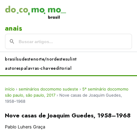
anais
brasil
sudeste
norte/nordeste
sul
int
autores
palavras-chave
editorial
início
›
seminários docomomo sudeste
›
5º seminário docomomo
são paulo, são paulo, 2017
›
Nove casas de Joaquim Guedes,
1958–1968
Nove casas de Joaquim Guedes, 1958–1968
Pablo Luhers Graça