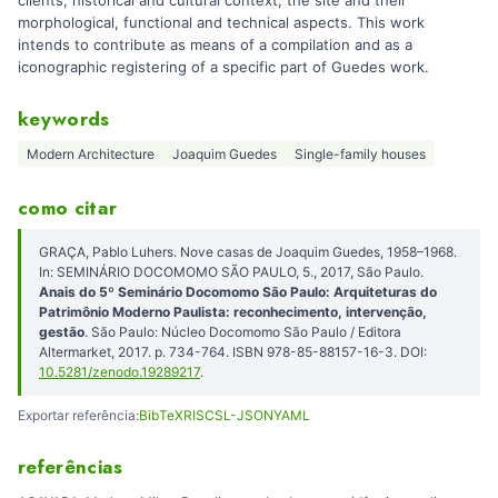
morphological, functional and technical aspects. This work
intends to contribute as means of a compilation and as a
iconographic registering of a specific part of Guedes work.
keywords
Modern Architecture
Joaquim Guedes
Single-family houses
como citar
GRAÇA, Pablo Luhers. Nove casas de Joaquim Guedes, 1958–1968.
In: SEMINÁRIO DOCOMOMO SÃO PAULO, 5., 2017, São Paulo.
Anais do 5º Seminário Docomomo São Paulo: Arquiteturas do
Patrimônio Moderno Paulista: reconhecimento, intervenção,
gestão
. São Paulo: Núcleo Docomomo São Paulo / Editora
Altermarket, 2017. p. 734-764. ISBN 978-85-88157-16-3. DOI:
10.5281/zenodo.19289217
.
Exportar referência:
BibTeX
RIS
CSL-JSON
YAML
referências