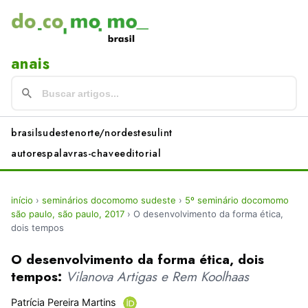
anais
brasil
sudeste
norte/nordeste
sul
int
autores
palavras-chave
editorial
início
›
seminários docomomo sudeste
›
5º seminário docomomo
são paulo, são paulo, 2017
›
O desenvolvimento da forma ética,
dois tempos
O desenvolvimento da forma ética, dois
tempos:
Vilanova Artigas e Rem Koolhaas
Patrícia Pereira Martins