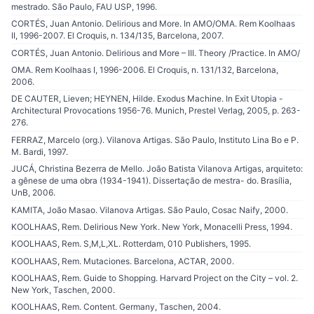
mestrado. São Paulo, FAU USP, 1996.
CORTÉS, Juan Antonio. Delirious and More. In AMO/OMA. Rem Koolhaas
II, 1996-2007. El Croquis, n. 134/135, Barcelona, 2007.
CORTÉS, Juan Antonio. Delirious and More – III. Theory /Practice. In AMO/
OMA. Rem Koolhaas I, 1996-2006. El Croquis, n. 131/132, Barcelona,
2006.
DE CAUTER, Lieven; HEYNEN, Hilde. Exodus Machine. In Exit Utopia -
Architectural Provocations 1956-76. Munich, Prestel Verlag, 2005, p. 263-
276.
FERRAZ, Marcelo (org.). Vilanova Artigas. São Paulo, Instituto Lina Bo e P.
M. Bardi, 1997.
JUCÁ, Christina Bezerra de Mello. João Batista Vilanova Artigas, arquiteto:
a gênese de uma obra (1934-1941). Dissertação de mestra- do. Brasília,
UnB, 2006.
KAMITA, João Masao. Vilanova Artigas. São Paulo, Cosac Naify, 2000.
KOOLHAAS, Rem. Delirious New York. New York, Monacelli Press, 1994.
KOOLHAAS, Rem. S,M,L,XL. Rotterdam, 010 Publishers, 1995.
KOOLHAAS, Rem. Mutaciones. Barcelona, ACTAR, 2000.
KOOLHAAS, Rem. Guide to Shopping. Harvard Project on the City – vol. 2.
New York, Taschen, 2000.
KOOLHAAS, Rem. Content. Germany, Taschen, 2004.