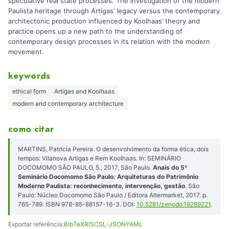
speculative real state processes. The investigation of the modern
Paulista heritage through Artigas’ legacy versus the contemporary
architectonic production influenced by Koolhaas’ theory and
practice opens up a new path to the understanding of
contemporary design processes in its relation with the modern
movement.
keywords
ethical form
Artigas and Koolhaas
modern and contemporary architecture
como citar
MARTINS, Patrícia Pereira. O desenvolvimento da forma ética, dois
tempos: Vilanova Artigas e Rem Koolhaas. In: SEMINÁRIO
DOCOMOMO SÃO PAULO, 5., 2017, São Paulo.
Anais do 5º
Seminário Docomomo São Paulo: Arquiteturas do Patrimônio
Moderno Paulista: reconhecimento, intervenção, gestão
. São
Paulo: Núcleo Docomomo São Paulo / Editora Altermarket, 2017. p.
765-789. ISBN 978-85-88157-16-3. DOI:
10.5281/zenodo.19289221
.
Exportar referência:
BibTeX
RIS
CSL-JSON
YAML