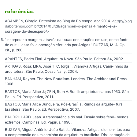
referências
AGAMBEN, Giorgio. Entrevista ao Blog da Boitempo. abr. 2014. <
http://blog
daboitempo.com.br/2014/08/28/agamben-o-pensa-
> mento-e-a-
coragem-do-desespero/>
“Incorporar a margem, através das suas construções em uso, como fonte
de cultu- essa foi a operação efetuada por Artigas.” BUZZAR, M. A. Op.
cit., p. 260.
ARANTES, Pedro Fiori. Arquitetura Nova. São Paulo, Editora 34, 2002.
ARTIGAS, Rosa; LIRA, José T. C. (orgs.). Vilanova Artigas. Cami- nhos da
arquitetura. São Paulo, Cosac Naify, 2004.
BANHAM, Reyner. The New Brutalism. Londres, The Architectural Press,
1966.
BASTOS, Maria Alice J.; ZEIN, Ruth V. Brasil: arquiteturas após 1950. São
Paulo, Ed. Perspectiva, 2011.
BASTOS, Maria Alice Junqueira. Pós-Brasília, Rumos da arquite- tura
brasileira. São Paulo, Ed. Perspectiva, 2007.
BAUDRILLARD, Jean. A transparência do mal. Ensaio sobre fenô- menos
extremos. Campinas, Ed. Papirus, 1990.
BUZZAR, Miguel Antônio. João Batista Vilanova Artigas: elemen- tos para
a compreensão de um caminho da arquitetura brasileira. Dis- sertação de