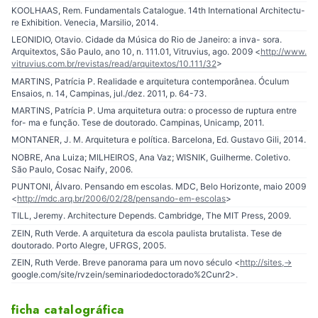
KOOLHAAS, Rem. Fundamentals Catalogue. 14th International Architectu-
re Exhibition. Venecia, Marsilio, 2014.
LEONIDIO, Otavio. Cidade da Música do Rio de Janeiro: a inva- sora.
Arquitextos, São Paulo, ano 10, n. 111.01, Vitruvius, ago. 2009 <
http://www.
vitruvius.com.br/revistas/read/arquitextos/10.111/32
>
MARTINS, Patrícia P. Realidade e arquitetura contemporânea. Óculum
Ensaios, n. 14, Campinas, jul./dez. 2011, p. 64-73.
MARTINS, Patrícia P. Uma arquitetura outra: o processo de ruptura entre
for- ma e função. Tese de doutorado. Campinas, Unicamp, 2011.
MONTANER, J. M. Arquitetura e política. Barcelona, Ed. Gustavo Gili, 2014.
NOBRE, Ana Luiza; MILHEIROS, Ana Vaz; WISNIK, Guilherme. Coletivo.
São Paulo, Cosac Naify, 2006.
PUNTONI, Álvaro. Pensando em escolas. MDC, Belo Horizonte, maio 2009
<
http://mdc.arq.br/2006/02/28/pensando-em-escolas
>
TILL, Jeremy. Architecture Depends. Cambridge, The MIT Press, 2009.
ZEIN, Ruth Verde. A arquitetura da escola paulista brutalista. Tese de
doutorado. Porto Alegre, UFRGS, 2005.
ZEIN, Ruth Verde. Breve panorama para um novo século <
http://sites,-
google.com/site/rvzein/seminariodedoctorado%2Cunr2>.
ficha catalográfica