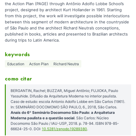
the Action Plan (PAGE) through Antônio Adolfo Lobbe School’s
project, designed by architect Kurt Hollander in 1961. Starting
from this project, the work will investigate possible interlocutions
between this segment of modern architecture in the countryside
of São Paulo and the architect Richard Neutra’s conceptions,
published in books, articles and presented to Brazilian architects
during trips to Latin America.
keywords
Education
Action Plan
Richard Neutra
como citar
BERGANTIN, Rachel; BUZZAR, Miguel Antônio; FUJIOKA, Paulo
Yassuhide. Difusão da Arquitetura Moderna no interior paulista.
Caso de estudo: escola Antonio Adolfo Lobbe em São Carlos (1961).
In: SEMINÁRIO DOCOMOMO SÃO PAULO, 6., 2018, São Carlos.
Anais do 6º Seminário Docomomo São Paulo: a Arquitetura
Moderna paulista e a questão social
. São Carlos: Núcleo
Docomomo São Paulo / IAU-USP, 2018. p. 78-94. ISBN 978-85-
66624-25-0. DOI:
10.5281/zenodo.19289380
.