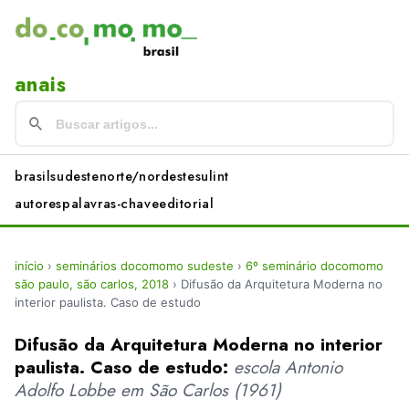
anais
brasil
sudeste
norte/nordeste
sul
int
autores
palavras-chave
editorial
início
›
seminários docomomo sudeste
›
6º seminário docomomo
são paulo, são carlos, 2018
›
Difusão da Arquitetura Moderna no
interior paulista. Caso de estudo
Difusão da Arquitetura Moderna no interior
paulista. Caso de estudo:
escola Antonio
Adolfo Lobbe em São Carlos (1961)