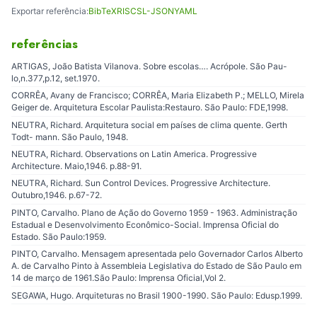
Exportar referência:
BibTeX
RIS
CSL-JSON
YAML
referências
ARTIGAS, João Batista Vilanova. Sobre escolas…. Acrópole. São Pau-
lo,n.377,p.12, set.1970.
CORRÊA, Avany de Francisco; CORRÊA, Maria Elizabeth P.; MELLO, Mirela
Geiger de. Arquitetura Escolar Paulista:Restauro. São Paulo: FDE,1998.
NEUTRA, Richard. Arquitetura social em países de clima quente. Gerth
Todt- mann. São Paulo, 1948.
NEUTRA, Richard. Observations on Latin America. Progressive
Architecture. Maio,1946. p.88-91.
NEUTRA, Richard. Sun Control Devices. Progressive Architecture.
Outubro,1946. p.67-72.
PINTO, Carvalho. Plano de Ação do Governo 1959 - 1963. Administração
Estadual e Desenvolvimento Econômico-Social. Imprensa Oficial do
Estado. São Paulo:1959.
PINTO, Carvalho. Mensagem apresentada pelo Governador Carlos Alberto
A. de Carvalho Pinto à Assembleia Legislativa do Estado de São Paulo em
14 de março de 1961.São Paulo: Imprensa Oficial,Vol 2.
SEGAWA, Hugo. Arquiteturas no Brasil 1900-1990. São Paulo: Edusp.1999.