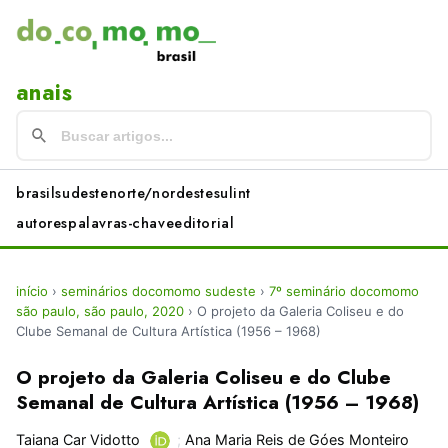
anais
brasil
sudeste
norte/nordeste
sul
int
autores
palavras-chave
editorial
início
›
seminários docomomo sudeste
›
7º seminário docomomo
são paulo, são paulo, 2020
›
O projeto da Galeria Coliseu e do
Clube Semanal de Cultura Artística (1956 – 1968)
O projeto da Galeria Coliseu e do Clube
Semanal de Cultura Artística (1956 – 1968)
Taiana Car Vidotto
;
Ana Maria Reis de Góes Monteiro