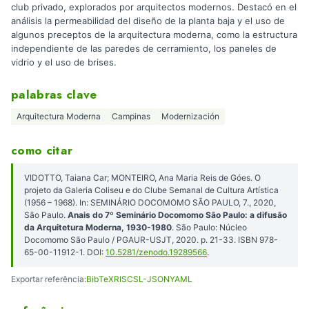
club privado, explorados por arquitectos modernos. Destacó en el
análisis la permeabilidad del diseño de la planta baja y el uso de
algunos preceptos de la arquitectura moderna, como la estructura
independiente de las paredes de cerramiento, los paneles de
vidrio y el uso de brises.
palabras clave
Arquitectura Moderna
Campinas
Modernización
como citar
VIDOTTO, Taiana Car; MONTEIRO, Ana Maria Reis de Góes. O
projeto da Galeria Coliseu e do Clube Semanal de Cultura Artística
(1956 – 1968). In: SEMINÁRIO DOCOMOMO SÃO PAULO, 7., 2020,
São Paulo.
Anais do 7º Seminário Docomomo São Paulo: a difusão
da Arquitetura Moderna, 1930-1980
. São Paulo: Núcleo
Docomomo São Paulo / PGAUR-USJT, 2020. p. 21-33. ISBN 978-
65-00-11912-1. DOI:
10.5281/zenodo.19289566
.
Exportar referência:
BibTeX
RIS
CSL-JSON
YAML