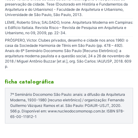
preservação da cidade. Tese (Doutorado em História e Fundamentos da
Arquitetura e do Urbanismo) - Faculdade de Arquitetura e Urbanismo,
Universidade de São Paulo, São Paulo, 2013.
LEME, Roberto Silva; SALGADO, Ivone. Arquitetura Moderna em Campinas:
o Edifício Itatiaia. Revista Risco – Revista de Pesquisa em Arquitetura e
Urbanismo, no 09, 2009, pp. 22-34.
PRÓSPERO, Victor. Clubes privados, desenho e cidade nos anos 1960: o
casa da Sociedade Harmonia de Tênis em São Paulo (pp. 478 – 492).
Anais do 6º Seminário Docomomo São Paulo [Recurso Eletrônico]: a
arquitetura moderna paulista e a questão social, 24 a 26 de novembro de
2018 / Miguel Antônio Buzzar [et al.], org. São Carlos: IAU/USP, 2018. 609
p.
ficha catalográfica
7º Seminário Docomomo São Paulo: anais: a difusão da Arquitetura
Moderna, 1930-1980 [recurso eletrônico] / organização: Fernando
Guillermo Vázquez Ramos et al. São Paulo: PGAUR-USJT, 2020.
566 p. Disponível em: www.nucleodocomomosp.com.br. ISBN 978-
65-00-11912-1