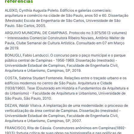
referências
ALEIXO, Cynthia Augusta Poleto. Edifícios e galerias comerciais:
arquitetura e comércio na cidade de São Paulo, anos 50 e 60. Dissertação
(Mestrado) Escola de Engenharia de São Carlos, Universidade de São
Paulo. São Carlos, 2005.
ARQUIVO MUNICIPAL DE CAMPINAS. Protocolo no 3.975/56 (3 volumes)
– Interessados Comercial Construtora Ribeiro Novaes, Antônio Walter de
Paula, Clube Semanal de Cultura Artística. Consultado em 07 em Março
de 2019.
BONUGLI, Fabio Landucci. O concurso para o paço municipal e o parque
público central de Campinas - 1956-1969. Dissertação (mestrado) -
Universidade Estadual de Campinas, Faculdade de Engenharia Civil,
Arquitetura e Urbanismo, Campinas, SP, 2019.
COSTA, Sabrina Studart Fontenele. Relações entre o traçado urbano e os
edifícios modernos no centro de São Paulo. Arquitetura e Cidade
(1938/1960). Tese (Doutorado em História e Fundamentos da Arquitetura e
do Urbanismo) - Faculdade de Arquitetura e Urbanismo, Universidade de
São Paulo, São Paulo, 2010.
DEZAN, Waldir Vilalva. A implantação de uma modernidade: o processo de
verticalização da área central de Campinas. Dissertação (mestrado) -
Universidade Estadual de Campinas, Faculdade de Engenharia Civil,
Arquitetura e Urbanismo, Campinas, SP, 2007.
FRANCISCO, Rita de Cássia. Construtores anônimos em Campinas(1892-
1933): fortuna crítica de suas obras na historiografia e nas políticas de