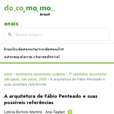
anais
brasil
sudeste
norte/nordeste
sul
int
autores
palavras-chave
editorial
início
›
seminários docomomo sudeste
›
7º seminário docomomo
são paulo, são paulo, 2020
›
A arquitetura de Fábio Penteado e
suas possíveis referências
A arquitetura de Fábio Penteado e suas
possíveis referências
Letícia Bortolo Martins
;
Ana Tagliari