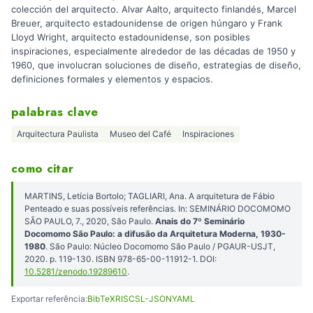
colección del arquitecto. Alvar Aalto, arquitecto finlandés, Marcel
Breuer, arquitecto estadounidense de origen húngaro y Frank
Lloyd Wright, arquitecto estadounidense, son posibles
inspiraciones, especialmente alrededor de las décadas de 1950 y
1960, que involucran soluciones de diseño, estrategias de diseño,
definiciones formales y elementos y espacios.
palabras clave
Arquitectura Paulista
Museo del Café
Inspiraciones
como citar
MARTINS, Letícia Bortolo; TAGLIARI, Ana. A arquitetura de Fábio
Penteado e suas possíveis referências. In: SEMINÁRIO DOCOMOMO
SÃO PAULO, 7., 2020, São Paulo.
Anais do 7º Seminário
Docomomo São Paulo: a difusão da Arquitetura Moderna, 1930-
1980
. São Paulo: Núcleo Docomomo São Paulo / PGAUR-USJT,
2020. p. 119-130. ISBN 978-65-00-11912-1. DOI:
10.5281/zenodo.19289610
.
Exportar referência:
BibTeX
RIS
CSL-JSON
YAML