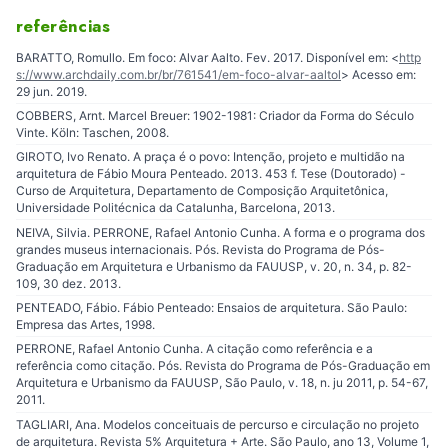
referências
BARATTO, Romullo. Em foco: Alvar Aalto. Fev. 2017. Disponível em: <
http
s://www.archdaily.com.br/br/761541/em-foco-alvar-aaltol
> Acesso em:
29 jun. 2019.
COBBERS, Arnt. Marcel Breuer: 1902-1981: Criador da Forma do Século
Vinte. Köln: Taschen, 2008.
GIROTO, Ivo Renato. A praça é o povo: Intenção, projeto e multidão na
arquitetura de Fábio Moura Penteado. 2013. 453 f. Tese (Doutorado) -
Curso de Arquitetura, Departamento de Composição Arquitetônica,
Universidade Politécnica da Catalunha, Barcelona, 2013.
NEIVA, Silvia. PERRONE, Rafael Antonio Cunha. A forma e o programa dos
grandes museus internacionais. Pós. Revista do Programa de Pós-
Graduação em Arquitetura e Urbanismo da FAUUSP, v. 20, n. 34, p. 82-
109, 30 dez. 2013.
PENTEADO, Fábio. Fábio Penteado: Ensaios de arquitetura. São Paulo:
Empresa das Artes, 1998.
PERRONE, Rafael Antonio Cunha. A citação como referência e a
referência como citação. Pós. Revista do Programa de Pós-Graduação em
Arquitetura e Urbanismo da FAUUSP, São Paulo, v. 18, n. ju 2011, p. 54-67,
2011.
TAGLIARI, Ana. Modelos conceituais de percurso e circulação no projeto
de arquitetura. Revista 5% Arquitetura + Arte. São Paulo, ano 13, Volume 1,