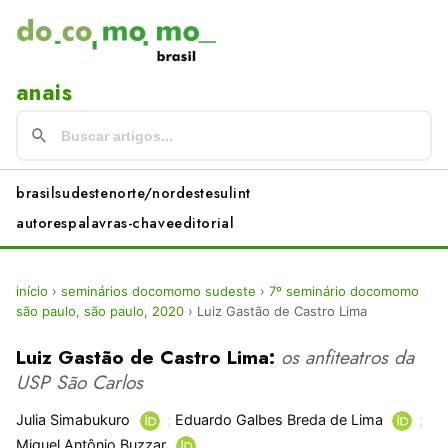
anais
brasil
sudeste
norte/nordeste
sul
int
autores
palavras-chave
editorial
início
›
seminários docomomo sudeste
›
7º seminário docomomo
são paulo, são paulo, 2020
›
Luiz Gastão de Castro Lima
Luiz Gastão de Castro Lima:
os anfiteatros da
USP São Carlos
Julia Simabukuro
;
Eduardo Galbes Breda de Lima
;
Miguel Antônio Buzzar