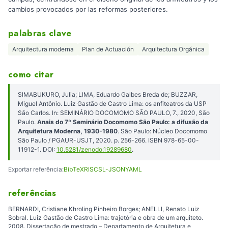
cambios provocados por las reformas posteriores.
palabras clave
Arquitectura moderna
Plan de Actuación
Arquitectura Orgánica
como citar
SIMABUKURO, Julia; LIMA, Eduardo Galbes Breda de; BUZZAR,
Miguel Antônio. Luiz Gastão de Castro Lima: os anfiteatros da USP
São Carlos. In: SEMINÁRIO DOCOMOMO SÃO PAULO, 7., 2020, São
Paulo.
Anais do 7º Seminário Docomomo São Paulo: a difusão da
Arquitetura Moderna, 1930-1980
. São Paulo: Núcleo Docomomo
São Paulo / PGAUR-USJT, 2020. p. 256-266. ISBN 978-65-00-
11912-1. DOI:
10.5281/zenodo.19289680
.
Exportar referência:
BibTeX
RIS
CSL-JSON
YAML
referências
BERNARDI, Cristiane Khroling Pinheiro Borges; ANELLI, Renato Luiz
Sobral. Luiz Gastão de Castro Lima: trajetória e obra de um arquiteto.
2008. Dissertação de mestrado – Departamento de Arquitetura e