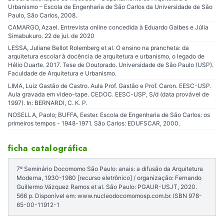
Urbanismo – Escola de Engenharia de São Carlos da Universidade de São
Paulo, São Carlos, 2008.
CAMARGO, Azael. Entrevista online concedida à Eduardo Galbes e Júlia
Simabukuro. 22 de jul. de 2020
LESSA, Juliane Bellot Rolemberg et al. O ensino na prancheta: da
arquitetura escolar à docência de arquitetura e urbanismo, o legado de
Hélio Duarte. 2017. Tese de Doutorado. Universidade de São Paulo (USP).
Faculdade de Arquitetura e Urbanismo.
LIMA, Luiz Gastão de Castro. Aula Prof. Gastão e Prof. Caron. EESC-USP.
Aula gravada em video-tape. CEDOC. EESC-USP, S/d (data provável de
1997). In: BERNARDI, C. K. P.
NOSELLA, Paolo; BUFFA, Eester. Escola de Engenharia de São Carlos: os
primeiros tempos - 1948-1971. São Carlos: EDUFSCAR, 2000.
ficha catalográfica
7º Seminário Docomomo São Paulo: anais: a difusão da Arquitetura
Moderna, 1930-1980 [recurso eletrônico] / organização: Fernando
Guillermo Vázquez Ramos et al. São Paulo: PGAUR-USJT, 2020.
566 p. Disponível em: www.nucleodocomomosp.com.br. ISBN 978-
65-00-11912-1