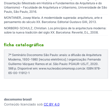
Dissertação (Mestrado em História e Fundamentos da Arquitetura e do
Urbanismo) – Faculdade de Arquitetura e Urbanismo, Universidade de São
Paulo, São Paulo, 2016.
MONTANER, Josep Maria. A modernidade superada: arquitetura, arte e
pensamento do século XX. Barcelona: Editorial Gustavo Gilli, 2013.
NORBERG-SCHULZ, Christian. Los princípios de la arquitectura moderna:
sobre la nueva tradición del siglo XX. Barcelona: Reverté, D.L, 2008.
ficha catalográfica
7º Seminário Docomomo São Paulo: anais: a difusão da Arquitetura
Moderna, 1930-1980 [recurso eletrônico] / organização: Fernando
Guillermo Vázquez Ramos et al. São Paulo: PGAUR-USJT, 2020.
566 p. Disponível em: www.nucleodocomomosp.com.br. ISBN 978-
65-00-11912-1
docomomo brasil
Conteúdo licenciado sob
CC BY 4.0