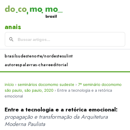
anais
brasil
sudeste
norte/nordeste
sul
int
autores
palavras-chave
editorial
início
›
seminários docomomo sudeste
›
7º seminário docomomo
são paulo, são paulo, 2020
›
Entre a tecnologia e a retórica
emocional
Entre a tecnologia e a retórica emocional:
propagação e transformação da Arquitetura
Moderna Paulista