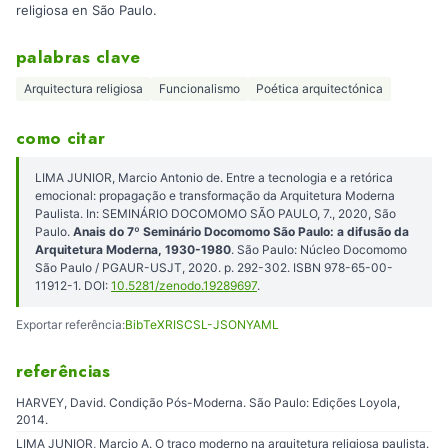
religiosa en São Paulo.
palabras clave
Arquitectura religiosa
Funcionalismo
Poética arquitectónica
como citar
LIMA JUNIOR, Marcio Antonio de. Entre a tecnologia e a retórica
emocional: propagação e transformação da Arquitetura Moderna
Paulista. In: SEMINÁRIO DOCOMOMO SÃO PAULO, 7., 2020, São
Paulo.
Anais do 7º Seminário Docomomo São Paulo: a difusão da
Arquitetura Moderna, 1930-1980
. São Paulo: Núcleo Docomomo
São Paulo / PGAUR-USJT, 2020. p. 292-302. ISBN 978-65-00-
11912-1. DOI:
10.5281/zenodo.19289697
.
Exportar referência:
BibTeX
RIS
CSL-JSON
YAML
referências
HARVEY, David. Condição Pós-Moderna. São Paulo: Edições Loyola,
2014.
LIMA JUNIOR, Marcio A. O traço moderno na arquitetura religiosa paulista.