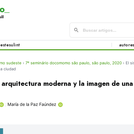
este
sul
int
autore
mo sudeste
›
7º seminário docomomo são paulo, são paulo, 2020
›
El s
a ciudad
a arquitectura moderna y la imagen de un
;
María de la Paz Faúndez