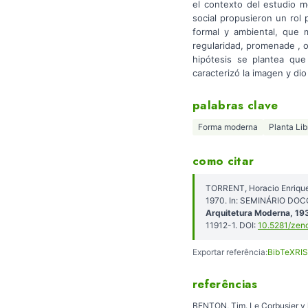
el contexto del estudio m
social propusieron un rol
formal y ambiental, que m
regularidad, promenade , o
hipótesis se plantea que
caracterizó la imagen y di
palabras clave
Forma moderna
Planta Lib
como citar
TORRENT, Horacio Enrique;
1970. In: SEMINÁRIO DOC
Arquitetura Moderna, 1
11912-1. DOI:
10.5281/zen
Exportar referência:
BibTeX
RIS
referências
BENTON, Tim. Le Corbusier y l