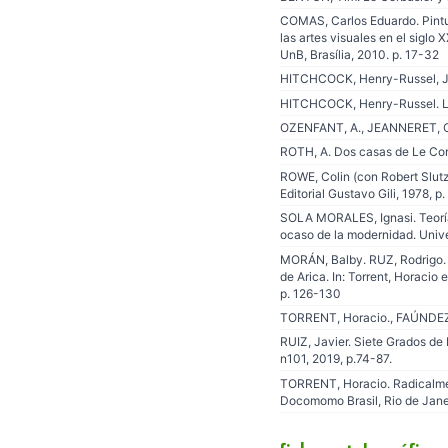
COMAS, Carlos Eduardo. Pintur
las artes visuales en el siglo 
UnB, Brasília, 2010. p. 17-32
HITCHCOCK, Henry-Russel, JOH
HITCHCOCK, Henry-Russel. Lat
OZENFANT, A., JEANNERET, CH. E
ROTH, A. Dos casas de Le Corb
ROWE, Colin (con Robert Slutz
Editorial Gustavo Gili, 1978, p
SOLA MORALES, Ignasi. Teoría 
ocaso de la modernidad. Univ
MORÁN, Balby. RUZ, Rodrigo. A
de Arica. In: Torrent, Horacio
p. 126-130
TORRENT, Horacio., FAÚNDEZ,
RUIZ, Javier. Siete Grados de 
n101, 2019, p.74-87.
TORRENT, Horacio. Radicalment
Docomomo Brasil, Rio de Janeir