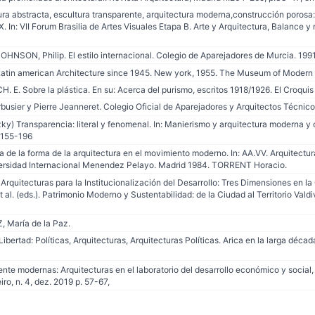
a abstracta, escultura transparente, arquitectura moderna,construcción porosa: n
XX. In: VII Forum Brasilia de Artes Visuales Etapa B. Arte y Arquitectura, Balance 
NSON, Philip. El estilo internacional. Colegio de Aparejadores de Murcia. 1991
in american Architecture since 1945. New york, 1955. The Museum of Modern 
. Sobre la plástica. En su: Acerca del purismo, escritos 1918/1926. El Croquis E
usier y Pierre Jeanneret. Colegio Oficial de Aparejadores y Arquitectos Técnicos
ky) Transparencia: literal y fenomenal. In: Manierismo y arquitectura moderna y 
. 155-196
de la forma de la arquitectura en el movimiento moderno. In: AA.VV. Arquitectur
ersidad Internacional Menendez Pelayo. Madrid 1984. TORRENT Horacio.
rquitecturas para la Institucionalización del Desarrollo: Tres Dimensiones en la
 et al. (eds.). Patrimonio Moderno y Sustentabilidad: de la Ciudad al Territorio 
 María de la Paz.
Libertad: Políticas, Arquitecturas, Arquitecturas Políticas. Arica en la larga déca
e modernas: Arquitecturas en el laboratorio del desarrollo económico y social,
o, n. 4, dez. 2019 p. 57-67,