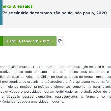
eixo 3. ensaios
7º seminário docomomo são paulo, são paulo, 2020
10.5281/zenodo.19289798
uma relação entre a arquitetura moderna e a construção de uma cida
acterizar quase todo um ambiente urbano pelos seus elementos e s
ico do caso de Arica, no Chile, no qual as ideias de crescimento ec
 protagonista ao urbanismo e à arquitetura. A arquitetura moderna fo
or meio de noções, princípios e elementos como forma pura, planta liv
objetividade e porosidade, deram legibilidade às reivindicações de 
 a repetição desses elementos, representados na forma e no mate
onferiu identidade a uma cidade moderna.