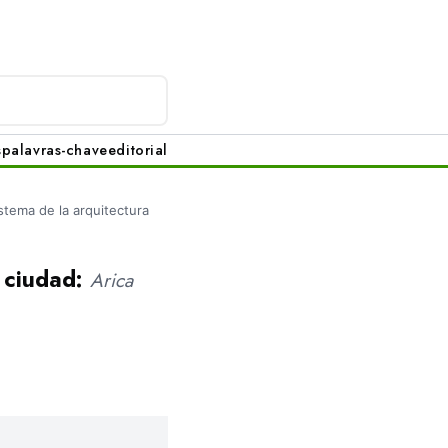
s
palavras-chave
editorial
istema de la arquitectura
a ciudad:
Arica