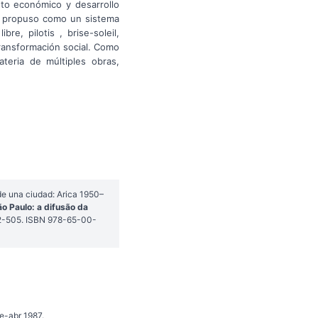
nto económico y desarrollo
se propuso como un sistema
e, pilotis , brise-soleil,
transformación social. Como
teria de múltiples obras,
de una ciudad: Arica 1950–
 Paulo: a difusão da
2-505. ISBN 978-65-00-
e-abr 1987.