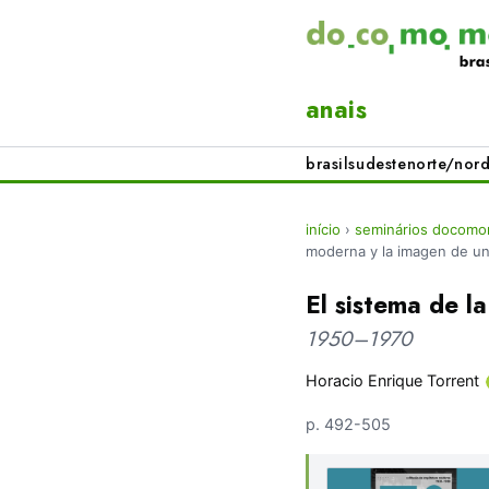
anais
brasil
sudeste
norte/nord
início
›
seminários docomo
moderna y la imagen de un
El sistema de l
1950–1970
Horacio Enrique Torrent
p. 492-505