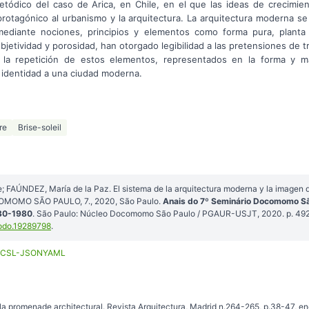
etódico del caso de Arica, en Chile, en el que las ideas de crecimie
 protagónico al urbanismo y la arquitectura. La arquitectura moderna 
ediante nociones, principios y elementos como forma pura, planta libr
bjetividad y porosidad, han otorgado legibilidad a las pretensiones de 
 la repetición de estos elementos, representados en la forma y ma
o identidad a una ciudad moderna.
re
Brise-soleil
 FAÚNDEZ, María de la Paz. El sistema de la arquitectura moderna y la imagen 
OMOMO SÃO PAULO, 7., 2020, São Paulo.
Anais do 7º Seminário Docomomo São
930-1980
. São Paulo: Núcleo Docomomo São Paulo / PGAUR-USJT, 2020. p. 49
odo.19289798
.
CSL-JSON
YAML
a promenade architectural. Revista Arquitectura, Madrid n.264-265, p.38-47, en