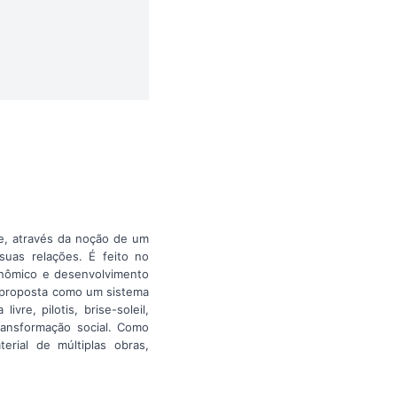
de, através da noção de um
uas relações. É feito no
onômico e desenvolvimento
i proposta como um sistema
re, pilotis, brise-soleil,
transformação social. Como
rial de múltiplas obras,