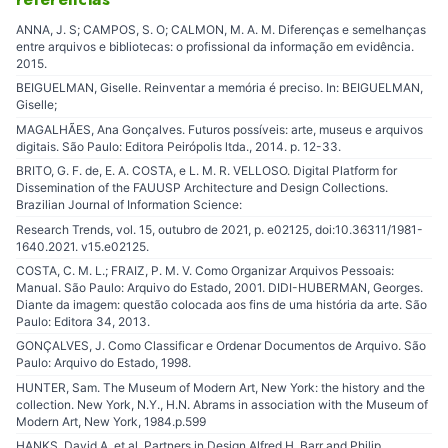
ANNA, J. S; CAMPOS, S. O; CALMON, M. A. M. Diferenças e semelhanças
entre arquivos e bibliotecas: o profissional da informação em evidência.
2015.
BEIGUELMAN, Giselle. Reinventar a memória é preciso. In: BEIGUELMAN,
Giselle;
MAGALHÃES, Ana Gonçalves. Futuros possíveis: arte, museus e arquivos
digitais. São Paulo: Editora Peirópolis ltda., 2014. p. 12-33.
BRITO, G. F. de, E. A. COSTA, e L. M. R. VELLOSO. Digital Platform for
Dissemination of the FAUUSP Architecture and Design Collections.
Brazilian Journal of Information Science:
Research Trends, vol. 15, outubro de 2021, p. e02125, doi:10.36311/1981-
1640.2021. v15.e02125.
COSTA, C. M. L.; FRAIZ, P. M. V. Como Organizar Arquivos Pessoais:
Manual. São Paulo: Arquivo do Estado, 2001. DIDI-HUBERMAN, Georges.
Diante da imagem: questão colocada aos fins de uma história da arte. São
Paulo: Editora 34, 2013.
GONÇALVES, J. Como Classificar e Ordenar Documentos de Arquivo. São
Paulo: Arquivo do Estado, 1998.
HUNTER, Sam. The Museum of Modern Art, New York: the history and the
collection. New York, N.Y., H.N. Abrams in association with the Museum of
Modern Art, New York, 1984.p.599
HANKS, David A. et al. Partners in Design Alfred H. Barr and Philip