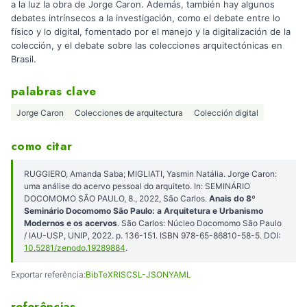
a la luz la obra de Jorge Caron. Además, también hay algunos
debates intrínsecos a la investigación, como el debate entre lo
físico y lo digital, fomentado por el manejo y la digitalización de la
colección, y el debate sobre las colecciones arquitectónicas en
Brasil.
palabras clave
Jorge Caron
Colecciones de arquitectura
Colección digital
como citar
RUGGIERO, Amanda Saba; MIGLIATI, Yasmin Natália. Jorge Caron:
uma análise do acervo pessoal do arquiteto. In: SEMINÁRIO
DOCOMOMO SÃO PAULO, 8., 2022, São Carlos.
Anais do 8º
Seminário Docomomo São Paulo: a Arquitetura e Urbanismo
Modernos e os acervos
. São Carlos: Núcleo Docomomo São Paulo
/ IAU-USP, UNIP, 2022. p. 136-151. ISBN 978-65-86810-58-5. DOI:
10.5281/zenodo.19289884
.
Exportar referência:
BibTeX
RIS
CSL-JSON
YAML
referências