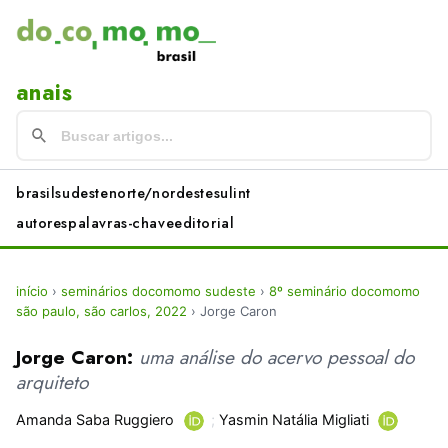
anais
brasil
sudeste
norte/nordeste
sul
int
autores
palavras-chave
editorial
início
›
seminários docomomo sudeste
›
8º seminário docomomo
são paulo, são carlos, 2022
›
Jorge Caron
Jorge Caron:
uma análise do acervo pessoal do
arquiteto
Amanda Saba Ruggiero
;
Yasmin Natália Migliati