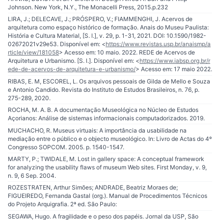
Johnson. New York, N.Y., The Monacelli Press, 2015.p.232
LIRA, J.; DELECAVE, J.; PRÓSPERO, V.; FIAMMENGHI, J. Acervos de
arquitetura como espaço histórico de formação. Anais do Museu Paulista:
História e Cultura Material, [S. l.], v. 29, p. 1-31, 2021. DOI: 10.1590/1982-
02672021v29e53. Disponível em: <
https://www.revistas.usp.br/anaismp/a
rticle/view/181058
> Acesso em: 10 maio. 2022. REDE de Acervos de
Arquitetura e Urbanismo. [S. l.]. Disponível em: <
https://www.iabsp.org.br/r
ede-de-acervos-de-arquitetura-e-urbanismo/
> Acesso em: 17 maio 2022.
RIBAS, E. M, ESCOREL, L. Os arquivos pessoais de Gilda de Mello e Souza
e Antonio Candido. Revista do Instituto de Estudos Brasileiros, n. 76, p.
275-289, 2020.
ROCHA, M. A. B. A documentação Museológica no Núcleo de Estudos
Açorianos: Análise de sistemas informacionais computadorizados. 2019.
MUCHACHO, R. Museus virtuais: A importância da usabilidade na
mediação entre o público e o objecto museológico. In: Livro de Actas do 4º
Congresso SOPCOM. 2005. p. 1540-1547.
MARTY, P.; TWIDALE, M. Lost in gallery space: A conceptual framework
for analyzing the usability flaws of museum Web sites. First Monday, v. 9,
n. 9, 6 Sep. 2004.
ROZESTRATEN, Arthur Simões; ANDRADE, Beatriz Moraes de;
FIGUEIREDO, Fernanda Gastal (org.). Manual de Procedimentos Técnicos
do Projeto Arquigrafia. 2ª ed. São Paulo:
SEGAWA, Hugo. A fragilidade e o peso dos papéis. Jornal da USP, São