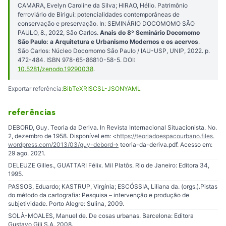
CAMARA, Evelyn Caroline da Silva; HIRAO, Hélio. Patrimônio
ferroviário de Birigui: potencialidades contemporâneas de
conservação e preservação. In: SEMINÁRIO DOCOMOMO SÃO
PAULO, 8., 2022, São Carlos.
Anais do 8º Seminário Docomomo
São Paulo: a Arquitetura e Urbanismo Modernos e os acervos
.
São Carlos: Núcleo Docomomo São Paulo / IAU-USP, UNIP, 2022. p.
472-484. ISBN 978-65-86810-58-5. DOI:
10.5281/zenodo.19290038
.
Exportar referência:
BibTeX
RIS
CSL-JSON
YAML
referências
DEBORD, Guy. Teoria da Deriva. In Revista Internacional Situacionista. No.
2, dezembro de 1958. Disponível em: <
https://teoriadoespacourbano.files.
wordpress.com/2013/03/guy-debord-
> teoria-da-deriva.pdf. Acesso em:
29 ago. 2021.
DELEUZE Gilles., GUATTARI Félix. Mil Platôs. Rio de Janeiro: Editora 34,
1995.
PASSOS, Eduardo; KASTRUP, Virgínia; ESCÓSSIA, Liliana da. (orgs.).Pistas
do método da cartografia: Pesquisa – intervenção e produção de
subjetividade. Porto Alegre: Sulina, 2009.
SOLÀ-MOALES, Manuel de. De cosas urbanas. Barcelona: Editora
Gustavo Gili S.A.,2008.