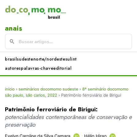
anais
brasil
sudeste
norte/nordeste
sul
int
autores
palavras-chave
editorial
início
›
seminários docomomo sudeste
›
8º seminário docomomo
são paulo, são carlos, 2022
›
Patrimônio ferroviário de Birigui
Patrimônio ferroviário de Birigui:
potencialidades contemporâneas de conservação e
preservação
Evelyn Caroline da Silva Camara
;
Hélio Hirao