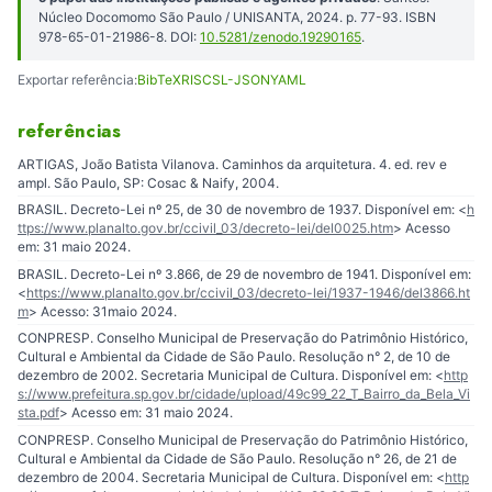
Núcleo Docomomo São Paulo / UNISANTA, 2024. p. 77-93. ISBN
978-65-01-21986-8. DOI:
10.5281/zenodo.19290165
.
Exportar referência:
BibTeX
RIS
CSL-JSON
YAML
referências
ARTIGAS, João Batista Vilanova. Caminhos da arquitetura. 4. ed. rev e
ampl. São Paulo, SP: Cosac & Naify, 2004.
BRASIL. Decreto-Lei nº 25, de 30 de novembro de 1937. Disponível em: <
h
ttps://www.planalto.gov.br/ccivil_03/decreto-lei/del0025.htm
> Acesso
em: 31 maio 2024.
BRASIL. Decreto-Lei nº 3.866, de 29 de novembro de 1941. Disponível em:
<
https://www.planalto.gov.br/ccivil_03/decreto-lei/1937-1946/del3866.ht
m
> Acesso: 31maio 2024.
CONPRESP. Conselho Municipal de Preservação do Patrimônio Histórico,
Cultural e Ambiental da Cidade de São Paulo. Resolução n° 2, de 10 de
dezembro de 2002. Secretaria Municipal de Cultura. Disponível em: <
http
s://www.prefeitura.sp.gov.br/cidade/upload/49c99_22_T_Bairro_da_Bela_Vi
sta.pdf
> Acesso em: 31 maio 2024.
CONPRESP. Conselho Municipal de Preservação do Patrimônio Histórico,
Cultural e Ambiental da Cidade de São Paulo. Resolução n° 26, de 21 de
dezembro de 2004. Secretaria Municipal de Cultura. Disponível em: <
http