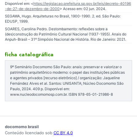
Disponível em: <
https://legislacao.prefeitura.sp.gov.br/leis/decreto-40196
-de-27-de-dezembro-de-2000
> Acesso em: 02 jun. 2024.
SEGAWA, Hugo. Arquiteturas no Brasil, 1900-1990. 2. ed. São Paulo:
EDUSP, 1999.
SOARES, Carolina Pedro. Destombamento: reflexões sobre a
(des)construção do Patrimônio Cultural Nacional (1937-1955). Anais do
Anpuh-Brasil – 31º Simpósio Nacional de História. Rio de Janeiro: 2021.
ficha catalográfica
9º Seminário Docomomo São Paulo: anais: preservar e valorizar o
patrimônio arquitetônico moderno: o papel das instituições públicas
e agentes privados [recurso eletrônico] / organização: Jaqueline
Fernández Alves et al. Santos: UNISANTA; Núcleo Docomomo São
Paulo, 2024. 409 p. Disponível em:
www.nucleodocomomosp.com.br. ISBN 978-65-01-21986-8
docomomo brasil
Conteúdo licenciado sob
CC BY 4.0