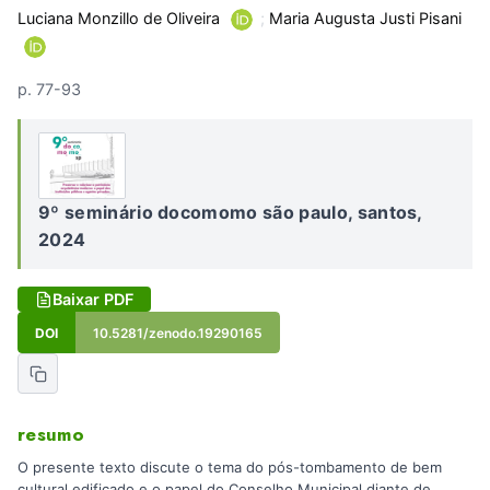
Luciana Monzillo de Oliveira
;
Maria Augusta Justi Pisani
p. 77-93
9º seminário docomomo são paulo, santos,
2024
Baixar PDF
DOI
10.5281/zenodo.19290165
resumo
O presente texto discute o tema do pós-tombamento de bem
cultural edificado e o papel do Conselho Municipal diante de