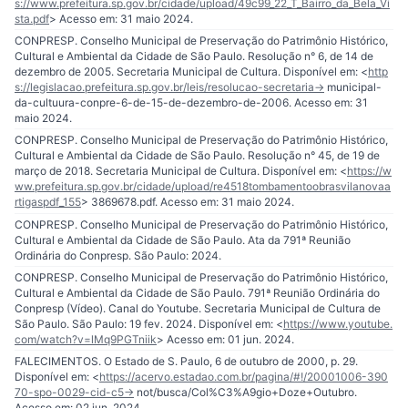
s://www.prefeitura.sp.gov.br/cidade/upload/49c99_22_T_Bairro_da_Bela_Vi
sta.pdf
> Acesso em: 31 maio 2024.
CONPRESP. Conselho Municipal de Preservação do Patrimônio Histórico,
Cultural e Ambiental da Cidade de São Paulo. Resolução n° 6, de 14 de
dezembro de 2005. Secretaria Municipal de Cultura. Disponível em: <
http
s://legislacao.prefeitura.sp.gov.br/leis/resolucao-secretaria-
> municipal-
da-cultuura-conpre-6-de-15-de-dezembro-de-2006. Acesso em: 31
maio 2024.
CONPRESP. Conselho Municipal de Preservação do Patrimônio Histórico,
Cultural e Ambiental da Cidade de São Paulo. Resolução n° 45, de 19 de
março de 2018. Secretaria Municipal de Cultura. Disponível em: <
https://w
ww.prefeitura.sp.gov.br/cidade/upload/re4518tombamentoobrasvilanovaa
rtigaspdf_155
> 3869678.pdf. Acesso em: 31 maio 2024.
CONPRESP. Conselho Municipal de Preservação do Patrimônio Histórico,
Cultural e Ambiental da Cidade de São Paulo. Ata da 791ª Reunião
Ordinária do Conpresp. São Paulo: 2024.
CONPRESP. Conselho Municipal de Preservação do Patrimônio Histórico,
Cultural e Ambiental da Cidade de São Paulo. 791ª Reunião Ordinária do
Conpresp (Vídeo). Canal do Youtube. Secretaria Municipal de Cultura de
São Paulo. São Paulo: 19 fev. 2024. Disponível em: <
https://www.youtube.
com/watch?v=lMq9PGTniik
> Acesso em: 01 jun. 2024.
FALECIMENTOS. O Estado de S. Paulo, 6 de outubro de 2000, p. 29.
Disponível em: <
https://acervo.estadao.com.br/pagina/#!/20001006-390
70-spo-0029-cid-c5-
> not/busca/Col%C3%A9gio+Doze+Outubro.
Acesso em: 02 jun. 2024.