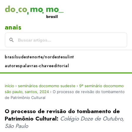
anais
brasil
sudeste
norte/nordeste
sul
int
autores
palavras-chave
editorial
início
›
seminários docomomo sudeste
›
9º seminário docomomo
são paulo, santos, 2024
›
O processo de revisão do tombamento
de Patrimônio Cultural
O processo de revisão do tombamento de
Patrimônio Cultural:
Colégio Doze de Outubro,
São Paulo