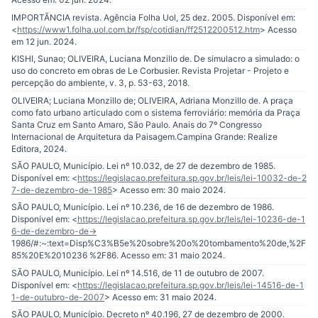
IMPORTÃNCIA revista. Agência Folha Uol, 25 dez. 2005. Disponível em:
<
https://www1.folha.uol.com.br/fsp/cotidian/ff2512200512.htm
> Acesso
em 12 jun. 2024.
KISHI, Sunao; OLIVEIRA, Luciana Monzillo de. De simulacro a simulado: o
uso do concreto em obras de Le Corbusier. Revista Projetar - Projeto e
percepção do ambiente, v. 3, p. 53-63, 2018.
OLIVEIRA; Luciana Monzillo de; OLIVEIRA, Adriana Monzillo de. A praça
como fato urbano articulado com o sistema ferroviário: memória da Praça
Santa Cruz em Santo Amaro, São Paulo. Anais do 7º Congresso
Internacional de Arquitetura da Paisagem.Campina Grande: Realize
Editora, 2024.
SÃO PAULO, Município. Lei nº 10.032, de 27 de dezembro de 1985.
Disponível em: <
https://legislacao.prefeitura.sp.gov.br/leis/lei-10032-de-2
7-de-dezembro-de-1985
> Acesso em: 30 maio 2024.
SÃO PAULO, Município. Lei nº 10.236, de 16 de dezembro de 1986.
Disponível em: <
https://legislacao.prefeitura.sp.gov.br/leis/lei-10236-de-1
6-de-dezembro-de-
1986/#:~:text=Disp%C3%B5e%20sobre%20o%20tombamento%20de,%2F
85%20E%2010236 %2F86. Acesso em: 31 maio 2024.
SÃO PAULO, Município. Lei nº 14.516, de 11 de outubro de 2007.
Disponível em: <
https://legislacao.prefeitura.sp.gov.br/leis/lei-14516-de-1
1-de-outubro-de-2007
> Acesso em: 31 maio 2024.
SÃO PAULO, Município. Decreto nº 40.196, 27 de dezembro de 2000.