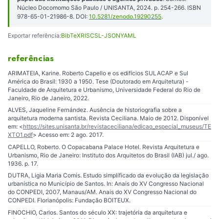
Núcleo Docomomo São Paulo / UNISANTA, 2024. p. 254-266. ISBN
978-65-01-21986-8. DOI:
10.5281/zenodo.19290255
.
Exportar referência:
BibTeX
RIS
CSL-JSON
YAML
referências
ARIMATEIA, Karine. Roberto Capello e os edifícios SULACAP e Sul
América do Brasil: 1930 a 1950. Tese (Doutorado em Arquitetura) -
Faculdade de Arquitetura e Urbanismo, Universidade Federal do Rio de
Janeiro, Rio de Janeiro, 2022.
ALVES, Jaqueline Fernández. Ausência de historiografia sobre a
arquitetura moderna santista. Revista Ceciliana. Maio de 2012. Disponível
em: <
https://sites.unisanta.br/revistaceciliana/edicao_especial_museus/TE
XTO1.pdf
> Acesso em: 2 ago. 2017.
CAPELLO, Roberto. O Copacabana Palace Hotel. Revista Arquitetura e
Urbanismo, Rio de Janeiro: Instituto dos Arquitetos do Brasil (IAB) jul./ ago.
1936. p. 17.
DUTRA, Ligia Maria Comis. Estudo simplificado da evolução da legislação
urbanística no Município de Santos. In: Anais do XV Congresso Nacional
do CONPEDI, 2007, Manaus/AM. Anais do XV Congresso Nacional do
CONPEDI. Florianópolis: Fundação BOITEUX.
FINOCHIO, Carlos. Santos do século XX: trajetória da arquitetura e