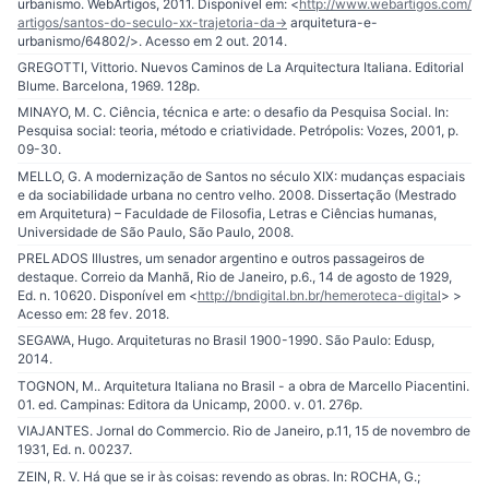
urbanismo. WebArtigos, 2011. Disponível em: <
http://www.webartigos.com/
artigos/santos-do-seculo-xx-trajetoria-da-
> arquitetura-e-
urbanismo/64802/>. Acesso em 2 out. 2014.
GREGOTTI, Vittorio. Nuevos Caminos de La Arquitectura Italiana. Editorial
Blume. Barcelona, 1969. 128p.
MINAYO, M. C. Ciência, técnica e arte: o desafio da Pesquisa Social. In:
Pesquisa social: teoria, método e criatividade. Petrópolis: Vozes, 2001, p.
09-30.
MELLO, G. A modernização de Santos no século XIX: mudanças espaciais
e da sociabilidade urbana no centro velho. 2008. Dissertação (Mestrado
em Arquitetura) – Faculdade de Filosofia, Letras e Ciências humanas,
Universidade de São Paulo, São Paulo, 2008.
PRELADOS Illustres, um senador argentino e outros passageiros de
destaque. Correio da Manhã, Rio de Janeiro, p.6., 14 de agosto de 1929,
Ed. n. 10620. Disponível em <
http://bndigital.bn.br/hemeroteca-digital
> >
Acesso em: 28 fev. 2018.
SEGAWA, Hugo. Arquiteturas no Brasil 1900-1990. São Paulo: Edusp,
2014.
TOGNON, M.. Arquitetura Italiana no Brasil - a obra de Marcello Piacentini.
01. ed. Campinas: Editora da Unicamp, 2000. v. 01. 276p.
VIAJANTES. Jornal do Commercio. Rio de Janeiro, p.11, 15 de novembro de
1931, Ed. n. 00237.
ZEIN, R. V. Há que se ir às coisas: revendo as obras. In: ROCHA, G.;