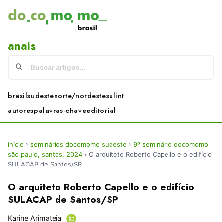
anais
brasil
sudeste
norte/nordeste
sul
int
autores
palavras-chave
editorial
início
›
seminários docomomo sudeste
›
9º seminário docomomo
são paulo, santos, 2024
›
O arquiteto Roberto Capello e o edifício
SULACAP de Santos/SP
O arquiteto Roberto Capello e o edifício
SULACAP de Santos/SP
Karine Arimateia