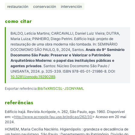
restauración
conservación
intervención
como citar
BALDO, Letícia Martins; CARCAVALLI, Daniel Luiz Vieira; DUTRA,
Maria Luiza; PINHEIRO, Diego Petrini. Edifício Irajá: projeto de
restauração de uma obra moderna não tombada. In: SEMINÁRIO
DOCOMOMO SÃO PAULO, 9., 2024, Santos.
Anais do 9º Seminário
Docomomo São Paulo: Preservar e Valorizar o Patrimônio
Arquitetônico Moderno: o papel das instituições públicas e
agentes privados
. Santos: Núcleo Docomomo São Paulo /
UNISANTA, 2024. p. 325-339. ISBN 978-65-01-21986-8. DOI:
10.5281/zenodo.19290289
.
Exportar referência:
BibTeX
RIS
CSL-JSON
YAML
referências
Edifício Irajá. Revista Acrópole, n. 262, São Paulo, ago. 1960. Disponível
em: <
http://www.acropole.fau.usp.br/edicao/262/30
> Acesso em 20 mai
2024.
HOMEM, Maria Cecília Naclério. Higienópolis : grandeza e decadência de
um bairro paulistano. São Paulo : Departamento do Patrimônio, Divisão do