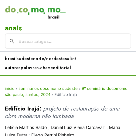
anais
brasil
sudeste
norte/nordeste
sul
int
autores
palavras-chave
editorial
início
›
seminários docomomo sudeste
›
9º seminário docomomo
são paulo, santos, 2024
›
Edifício Irajá
Edifício Irajá:
projeto de restauração de uma
obra moderna não tombada
Letícia Martins Baldo
;
Daniel Luiz Vieira Carcavalli
;
Maria
Luiza Dutra
;
Diego Petrini Pinheiro