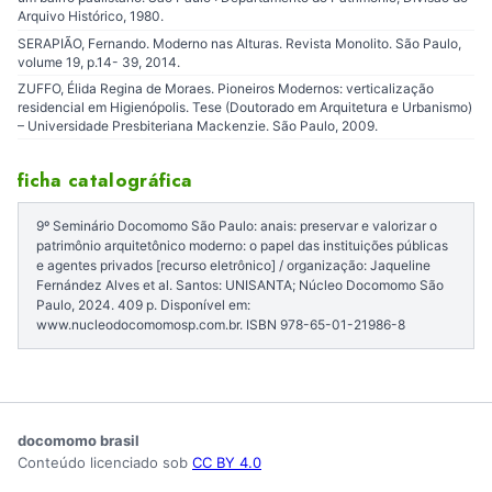
Arquivo Histórico, 1980.
SERAPIÃO, Fernando. Moderno nas Alturas. Revista Monolito. São Paulo,
volume 19, p.14- 39, 2014.
ZUFFO, Élida Regina de Moraes. Pioneiros Modernos: verticalização
residencial em Higienópolis. Tese (Doutorado em Arquitetura e Urbanismo)
– Universidade Presbiteriana Mackenzie. São Paulo, 2009.
ficha catalográfica
9º Seminário Docomomo São Paulo: anais: preservar e valorizar o
patrimônio arquitetônico moderno: o papel das instituições públicas
e agentes privados [recurso eletrônico] / organização: Jaqueline
Fernández Alves et al. Santos: UNISANTA; Núcleo Docomomo São
Paulo, 2024. 409 p. Disponível em:
www.nucleodocomomosp.com.br. ISBN 978-65-01-21986-8
docomomo brasil
Conteúdo licenciado sob
CC BY 4.0