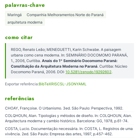
palavras-chave
Maringá
Companhia Melhoramentos Norte do Paraná
arquitetura moderna
como citar
REGO, Renato Leão; MENEGUETTI, Karin Schwabe. A paisagem
urbana como cena moderna. In: SEMINÁRIO DOCOMOMO PARANÁ,
1., 2006, Curitiba.
Anais do 1º Seminário Docomomo Paraná:
Constituição da Arquitetura Moderna no Paraná
. Curitiba: Núcleo
Docomomo Paraná, 2006. DOI:
10.5281/zenodo.19292602
.
Exportar referência:
BibTeX
RIS
CSL-JSON
YAML
referências
CHOAY, Françoise. O Urbanismo. 3ed. São Paulo: Perspectiva, 1992.
COLQHOUN, Alan. Tipologías y métodos de diseño. In: COLQHOUN, Alan.
Arquitectura moderna y cambio histórico. Barcelona: GG, 1978, p.61-74.
COSTA, Lucio. Documentação necessária. In: COSTA, L. Registros de uma
vivência. 2ed. São Paulo: Empresa das artes, 1997, p.457-462.