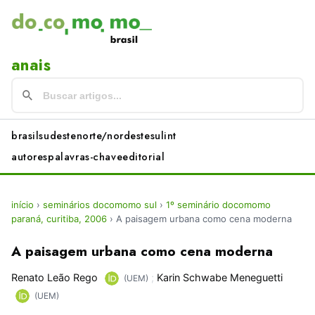
anais
brasil
sudeste
norte/nordeste
sul
int
autores
palavras-chave
editorial
início
›
seminários docomomo sul
›
1º seminário docomomo
paraná, curitiba, 2006
›
A paisagem urbana como cena moderna
A paisagem urbana como cena moderna
Renato Leão Rego
;
Karin Schwabe Meneguetti
(UEM)
(UEM)