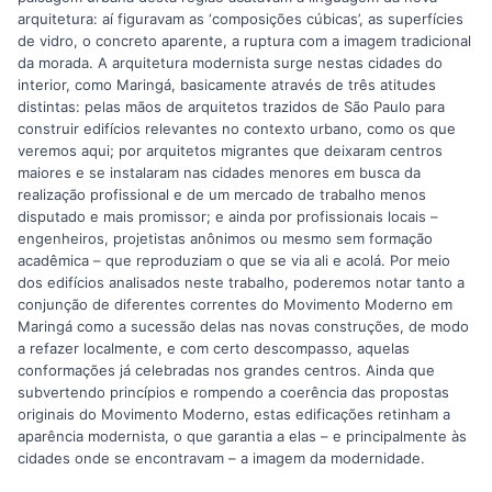
arquitetura: aí figuravam as ‘composições cúbicas’, as superfícies
de vidro, o concreto aparente, a ruptura com a imagem tradicional
da morada. A arquitetura modernista surge nestas cidades do
interior, como Maringá, basicamente através de três atitudes
distintas: pelas mãos de arquitetos trazidos de São Paulo para
construir edifícios relevantes no contexto urbano, como os que
veremos aqui; por arquitetos migrantes que deixaram centros
maiores e se instalaram nas cidades menores em busca da
realização profissional e de um mercado de trabalho menos
disputado e mais promissor; e ainda por profissionais locais –
engenheiros, projetistas anônimos ou mesmo sem formação
acadêmica – que reproduziam o que se via ali e acolá. Por meio
dos edifícios analisados neste trabalho, poderemos notar tanto a
conjunção de diferentes correntes do Movimento Moderno em
Maringá como a sucessão delas nas novas construções, de modo
a refazer localmente, e com certo descompasso, aquelas
conformações já celebradas nos grandes centros. Ainda que
subvertendo princípios e rompendo a coerência das propostas
originais do Movimento Moderno, estas edificações retinham a
aparência modernista, o que garantia a elas – e principalmente às
cidades onde se encontravam – a imagem da modernidade.