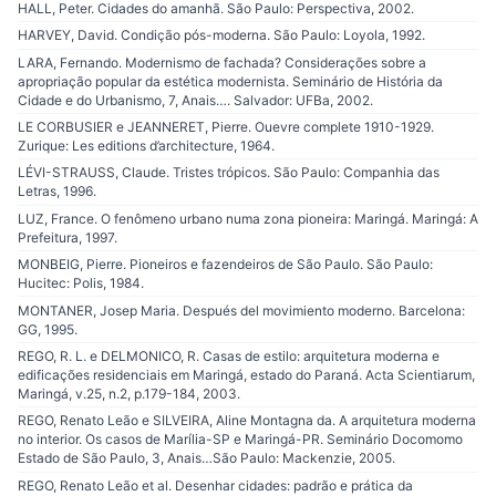
HALL, Peter. Cidades do amanhã. São Paulo: Perspectiva, 2002.
HARVEY, David. Condição pós-moderna. São Paulo: Loyola, 1992.
LARA, Fernando. Modernismo de fachada? Considerações sobre a
apropriação popular da estética modernista. Seminário de História da
Cidade e do Urbanismo, 7, Anais…. Salvador: UFBa, 2002.
LE CORBUSIER e JEANNERET, Pierre. Ouevre complete 1910-1929.
Zurique: Les editions d’architecture, 1964.
LÉVI-STRAUSS, Claude. Tristes trópicos. São Paulo: Companhia das
Letras, 1996.
LUZ, France. O fenômeno urbano numa zona pioneira: Maringá. Maringá: A
Prefeitura, 1997.
MONBEIG, Pierre. Pioneiros e fazendeiros de São Paulo. São Paulo:
Hucitec: Polis, 1984.
MONTANER, Josep Maria. Después del movimiento moderno. Barcelona:
GG, 1995.
REGO, R. L. e DELMONICO, R. Casas de estilo: arquitetura moderna e
edificações residenciais em Maringá, estado do Paraná. Acta Scientiarum,
Maringá, v.25, n.2, p.179-184, 2003.
REGO, Renato Leão e SILVEIRA, Aline Montagna da. A arquitetura moderna
no interior. Os casos de Marília-SP e Maringá-PR. Seminário Docomomo
Estado de São Paulo, 3, Anais…São Paulo: Mackenzie, 2005.
REGO, Renato Leão et al. Desenhar cidades: padrão e prática da