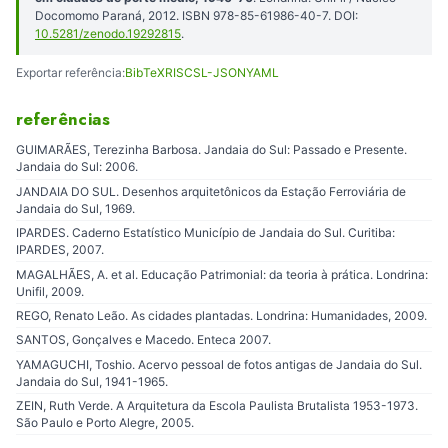
Docomomo Paraná, 2012. ISBN 978-85-61986-40-7. DOI:
10.5281/zenodo.19292815
.
Exportar referência:
BibTeX
RIS
CSL-JSON
YAML
referências
GUIMARÃES, Terezinha Barbosa. Jandaia do Sul: Passado e Presente.
Jandaia do Sul: 2006.
JANDAIA DO SUL. Desenhos arquitetônicos da Estação Ferroviária de
Jandaia do Sul, 1969.
IPARDES. Caderno Estatístico Município de Jandaia do Sul. Curitiba:
IPARDES, 2007.
MAGALHÃES, A. et al. Educação Patrimonial: da teoria à prática. Londrina:
Unifil, 2009.
REGO, Renato Leão. As cidades plantadas. Londrina: Humanidades, 2009.
SANTOS, Gonçalves e Macedo. Enteca 2007.
YAMAGUCHI, Toshio. Acervo pessoal de fotos antigas de Jandaia do Sul.
Jandaia do Sul, 1941-1965.
ZEIN, Ruth Verde. A Arquitetura da Escola Paulista Brutalista 1953-1973.
São Paulo e Porto Alegre, 2005.