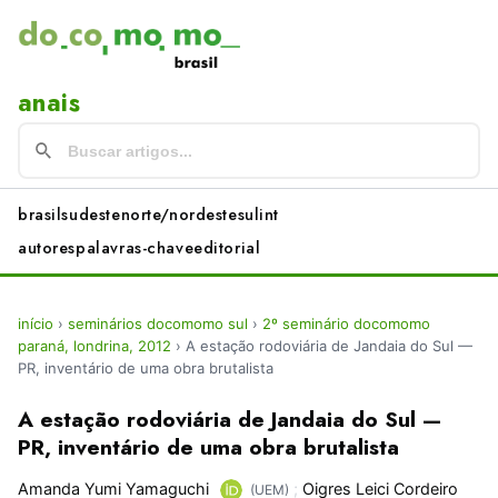
anais
brasil
sudeste
norte/nordeste
sul
int
autores
palavras-chave
editorial
início
›
seminários docomomo sul
›
2º seminário docomomo
paraná, londrina, 2012
›
A estação rodoviária de Jandaia do Sul —
PR, inventário de uma obra brutalista
A estação rodoviária de Jandaia do Sul —
PR, inventário de uma obra brutalista
Amanda Yumi Yamaguchi
;
Oigres Leici Cordeiro
(UEM)