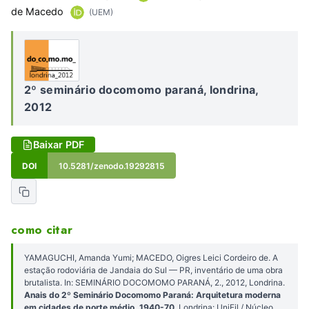
de Macedo
(UEM)
2º seminário docomomo paraná, londrina,
2012
Baixar PDF
DOI
10.5281/zenodo.19292815
como citar
YAMAGUCHI, Amanda Yumi; MACEDO, Oigres Leici Cordeiro de. A
estação rodoviária de Jandaia do Sul — PR, inventário de uma obra
brutalista. In: SEMINÁRIO DOCOMOMO PARANÁ, 2., 2012, Londrina.
Anais do 2º Seminário Docomomo Paraná: Arquitetura moderna
em cidades de porte médio, 1940-70
. Londrina: UniFil / Núcleo