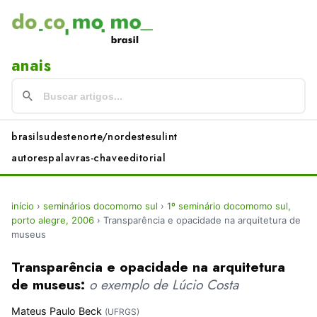
anais
brasil
sudeste
norte/nordeste
sul
int
autores
palavras-chave
editorial
início
›
seminários docomomo sul
›
1º seminário docomomo sul,
porto alegre, 2006
›
Transparência e opacidade na arquitetura de
museus
Transparência e opacidade na arquitetura
de museus:
o exemplo de Lúcio Costa
Mateus Paulo Beck
(UFRGS)