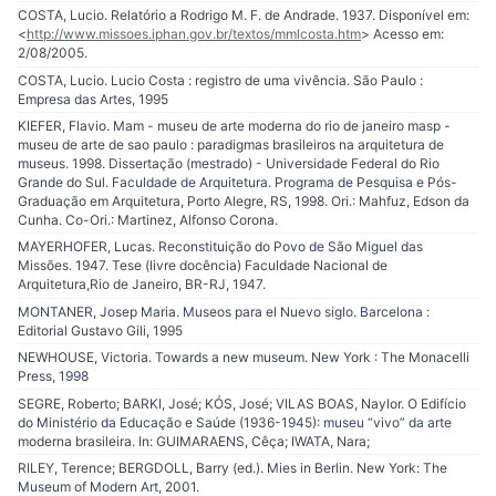
COSTA, Lucio. Relatório a Rodrigo M. F. de Andrade. 1937. Disponível em:
<
http://www.missoes.iphan.gov.br/textos/mmlcosta.htm
> Acesso em:
2/08/2005.
COSTA, Lucio. Lucio Costa : registro de uma vivência. São Paulo :
Empresa das Artes, 1995
KIEFER, Flavio. Mam - museu de arte moderna do rio de janeiro masp -
museu de arte de sao paulo : paradigmas brasileiros na arquitetura de
museus. 1998. Dissertação (mestrado) - Universidade Federal do Rio
Grande do Sul. Faculdade de Arquitetura. Programa de Pesquisa e Pós-
Graduação em Arquitetura, Porto Alegre, RS, 1998. Ori.: Mahfuz, Edson da
Cunha. Co-Ori.: Martinez, Alfonso Corona.
MAYERHOFER, Lucas. Reconstituição do Povo de São Miguel das
Missões. 1947. Tese (livre docência) Faculdade Nacional de
Arquitetura,Rio de Janeiro, BR-RJ, 1947.
MONTANER, Josep Maria. Museos para el Nuevo siglo. Barcelona :
Editorial Gustavo Gili, 1995
NEWHOUSE, Victoria. Towards a new museum. New York : The Monacelli
Press, 1998
SEGRE, Roberto; BARKI, José; KÓS, José; VILAS BOAS, Naylor. O Edifício
do Ministério da Educação e Saúde (1936-1945): museu “vivo” da arte
moderna brasileira. In: GUIMARAENS, Cêça; IWATA, Nara;
RILEY, Terence; BERGDOLL, Barry (ed.). Mies in Berlin. New York: The
Museum of Modern Art, 2001.