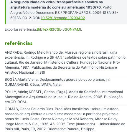
A segunda idade do vidro: transparência e sombra na
arquitetura moderna do cone sul americano 1930/70
. Porto
Alegre: Núcleo Docomomo RS / PROPAR-UFRGS, 2006. ISBN 85-
60188-00-2. DOI:
10.5281/zenodo.19290402
.
Exportar referência:
BibTeX
RIS
CSL-JSON
YAML
referências
ANDRADE, Rodrigo Melo Franco de. Museus regionais no Brasil: uma
experiência. In: Rodrigo e o SPHAN : coletânea de textos sobre patrimônio
cultural. Rio de Janeiro: Ministério da Cultura, Fundação Nacional Pró-
Memória, 1987. (Publicações da Secretaria do Patrimônio Histórico e
Artístico Nacional ; n.38)
BOGÉA,Marta Vieira. Deslocamentos acerca do cubo branco. In:
GUIMARAENS, Cêça; IWATA, Nara;
POLLY, Vânia; KESSEL, Carlos, (Orgs.). Anais do Seminário Internacional
Museografia e Arquitetura de Museus. Rio de Janeiro, 2005. Publicação
em CD-ROM.
COMAS, Carlos Eduardo Dias. Precisões brasileiras : sobre um estado
passado da arquitetura e urbanismo modernos : a partir dos projetos e
obras de Lúcio Costa, Oscar Niemeyer, MMM Roberto, Affonso Reidy,
Jorge Moreira & Cia., 1936-45. 2002. Tese (doutorado) - Universidade de
Paris VIII, Paris, FR, 2002. Orientador: Panerai, Philippe.