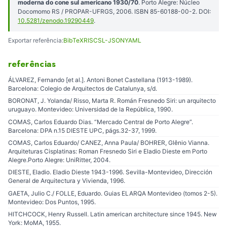
moderna do cone sul americano 1930/70
. Porto Alegre: Núcleo
Docomomo RS / PROPAR-UFRGS, 2006. ISBN 85-60188-00-2. DOI:
10.5281/zenodo.19290449
.
Exportar referência:
BibTeX
RIS
CSL-JSON
YAML
referências
ÁLVAREZ, Fernando [et al.]. Antoni Bonet Castellana (1913-1989).
Barcelona: Colegio de Arquitectos de Catalunya, s/d.
BORONAT, J. Yolanda/ Risso, Marta R. Román Fresnedo Siri: un arquitecto
uruguayo. Montevideo: Universidad de la República, 1990.
COMAS, Carlos Eduardo Dias. “Mercado Central de Porto Alegre”.
Barcelona: DPA n.15 DIESTE UPC, págs.32-37, 1999.
COMAS, Carlos Eduardo/ CANEZ, Anna Paula/ BOHRER, Glênio Vianna.
Arquiteturas Cisplatinas: Roman Fresnedo Siri e Eladio Dieste em Porto
Alegre.Porto Alegre: UniRitter, 2004.
DIESTE, Eladio. Eladio Dieste 1943-1996. Sevilla-Montevideo, Dirección
General de Arquitectura y Vivienda, 1996.
GAETA, Julio C./ FOLLE, Eduardo. Guias ELARQA Montevideo (tomos 2-5).
Montevideo: Dos Puntos, 1995.
HITCHCOCK, Henry Russell. Latin american architecture since 1945. New
York: MoMA, 1955.