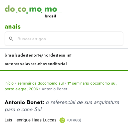
anais
brasil
sudeste
norte/nordeste
sul
int
autores
palavras-chave
editorial
início
›
seminários docomomo sul
›
1º seminário docomomo sul,
porto alegre, 2006
›
Antonio Bonet
Antonio Bonet:
o referencial de sua arquitetura
para o cone Sul
Luís Henrique Haas Luccas
(UFRGS)