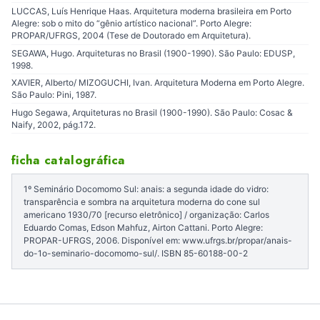
LUCCAS, Luís Henrique Haas. Arquitetura moderna brasileira em Porto
Alegre: sob o mito do “gênio artístico nacional”. Porto Alegre:
PROPAR/UFRGS, 2004 (Tese de Doutorado em Arquitetura).
SEGAWA, Hugo. Arquiteturas no Brasil (1900-1990). São Paulo: EDUSP,
1998.
XAVIER, Alberto/ MIZOGUCHI, Ivan. Arquitetura Moderna em Porto Alegre.
São Paulo: Pini, 1987.
Hugo Segawa, Arquiteturas no Brasil (1900-1990). São Paulo: Cosac &
Naify, 2002, pág.172.
ficha catalográfica
1º Seminário Docomomo Sul: anais: a segunda idade do vidro:
transparência e sombra na arquitetura moderna do cone sul
americano 1930/70 [recurso eletrônico] / organização: Carlos
Eduardo Comas, Edson Mahfuz, Airton Cattani. Porto Alegre:
PROPAR-UFRGS, 2006. Disponível em: www.ufrgs.br/propar/anais-
do-1o-seminario-docomomo-sul/. ISBN 85-60188-00-2