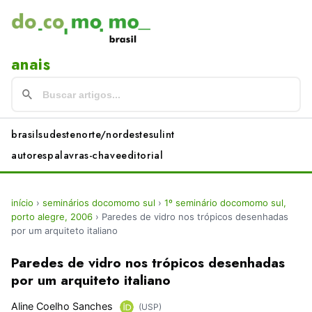
anais
brasil
sudeste
norte/nordeste
sul
int
autores
palavras-chave
editorial
início
›
seminários docomomo sul
›
1º seminário docomomo sul,
porto alegre, 2006
›
Paredes de vidro nos trópicos desenhadas
por um arquiteto italiano
Paredes de vidro nos trópicos desenhadas
por um arquiteto italiano
Aline Coelho Sanches
(USP)