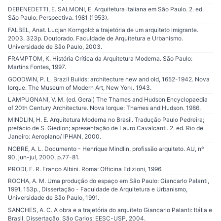
DEBENEDETTI, E. SALMONI, E. Arquitetura italiana em São Paulo. 2. ed.
São Paulo: Perspectiva. 1981 (1953).
FALBEL, Anat. Lucjan Korngold: a trajetória de um arquiteto imigrante.
2003. 323p. Doutorado. Faculdade de Arquitetura e Urbanismo.
Universidade de São Paulo, 2003.
FRAMPTOM, K. História Crítica da Arquitetura Moderna. São Paulo:
Martins Fontes, 1997.
GOODWIN, P. L. Brazil Builds: architecture new and old, 1652-1942. Nova
Iorque: The Museum of Modern Art, New York. 1943.
LAMPUGNANI, V. M. (ed. Geral) The Thames and Hudson Encyclopaedia
of 20th Century Architecture. Nova Iorque: Thames and Hudson. 1986.
MINDLIN, H. E. Arquitetura Moderna no Brasil. Tradução Paulo Pedreira;
prefácio de S. Giedion; apresentação de Lauro Cavalcanti. 2. ed. Rio de
Janeiro: Aeroplano/ IPHAN, 2000.
NOBRE, A. L. Documento - Henrique Mindlin, profissão arquiteto. AU, nº
90, jun-jul, 2000, p.77-81.
PRODI, F. R. Franco Albini. Roma: Officina Edizioni, 1996
ROCHA, A. M. Uma produção do espaço em São Paulo: Giancarlo Palanti,
1991, 153p., Dissertação - Faculdade de Arquitetura e Urbanismo,
Universidade de São Paulo, 1991.
SANCHES, A. C. A obra e a trajetória do arquiteto Giancarlo Palanti: Itália e
Brasil. Dissertação. São Carlos: EESC-USP, 2004.