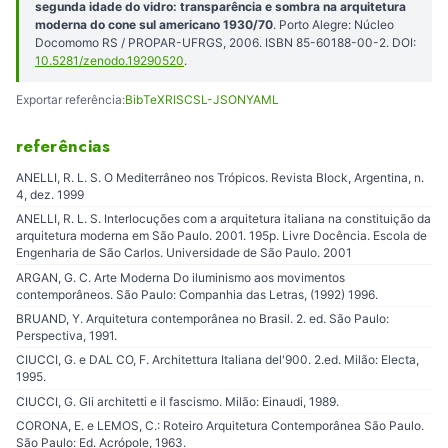
segunda idade do vidro: transparência e sombra na arquitetura
moderna do cone sul americano 1930/70
. Porto Alegre: Núcleo
Docomomo RS / PROPAR-UFRGS, 2006. ISBN 85-60188-00-2. DOI:
10.5281/zenodo.19290520
.
Exportar referência:
BibTeX
RIS
CSL-JSON
YAML
referências
ANELLI, R. L. S. O Mediterrâneo nos Trópicos. Revista Block, Argentina, n.
4, dez. 1999
ANELLI, R. L. S. Interlocuções com a arquitetura italiana na constituição da
arquitetura moderna em São Paulo. 2001. 195p. Livre Docência. Escola de
Engenharia de São Carlos. Universidade de São Paulo. 2001
ARGAN, G. C. Arte Moderna Do iluminismo aos movimentos
contemporâneos. São Paulo: Companhia das Letras, (1992) 1996.
BRUAND, Y. Arquitetura contemporânea no Brasil. 2. ed. São Paulo:
Perspectiva, 1991.
CIUCCI, G. e DAL CO, F. Architettura Italiana del'900. 2.ed. Milão: Electa,
1995.
CIUCCI, G. Gli architetti e il fascismo. Milão: Einaudi, 1989.
CORONA, E. e LEMOS, C.: Roteiro Arquitetura Contemporânea São Paulo.
São Paulo: Ed. Acrópole, 1963.