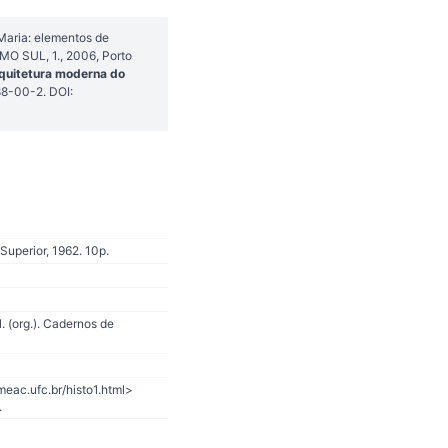
Maria: elementos de
MO SUL, 1., 2006, Porto
rquitetura moderna do
8-00-2. DOI:
uperior, 1962. 10p.
 (org.). Cadernos de
eac.ufc.br/histo1.html>
.