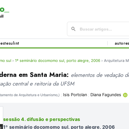
este
sul
int
autore
mo sul
›
1º seminário docomomo sul, porto alegre, 2006
›
Arquitetura 
derna em Santa Maria:
elementos de vedação d
ração central e reitoria da UFSM
;
Isis Portolan
;
Diana Fagundes
tamento de Arquitetura e Urbanismo,)
sessão 4. difusão e perspectivas
1º seminário docomomo sul, porto alegre, 2006