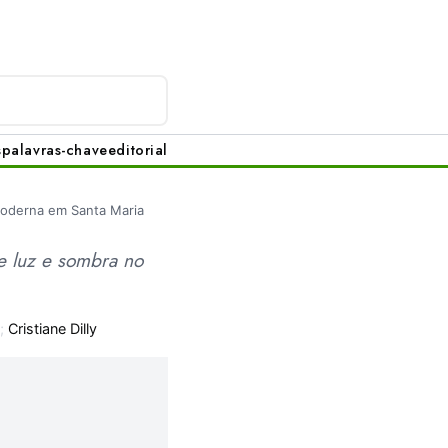
s
palavras-chave
editorial
Moderna em Santa Maria
e luz e sombra no
;
Cristiane Dilly