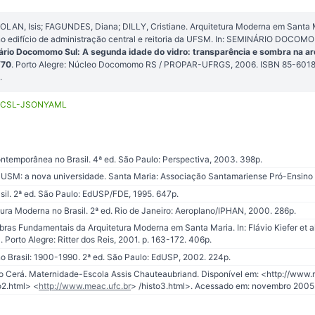
LAN, Isis; FAGUNDES, Diana; DILLY, Cristiane. Arquitetura Moderna em Santa 
o edifício de administração central e reitoria da UFSM. In: SEMINÁRIO DOCOMO
ário Docomomo Sul: A segunda idade do vidro: transparência e sombra na a
/70
. Porto Alegre: Núcleo Docomomo RS / PROPAR-UFRGS, 2006. ISBN 85-6018
.
CSL-JSON
YAML
ntemporânea no Brasil. 4ª ed. São Paulo: Perspectiva, 2003. 398p.
SM: a nova universidade. Santa Maria: Associação Santamariense Pró-Ensino S
asil. 2ª ed. São Paulo: EdUSP/FDE, 1995. 647p.
ura Moderna no Brasil. 2ª ed. Rio de Janeiro: Aeroplano/IPHAN, 2000. 286p.
as Fundamentais da Arquitetura Moderna em Santa Maria. In: Flávio Kiefer et al.
3. Porto Alegre: Ritter dos Reis, 2001. p. 163-172. 406p.
o Brasil: 1900-1990. 2ª ed. São Paulo: EdUSP, 2002. 224p.
o Cerá. Maternidade-Escola Assis Chauteaubriand. Disponível em: <http://www.m
o2.html> <
http://www.meac.ufc.br
> /histo3.html>. Acessado em: novembro 2005