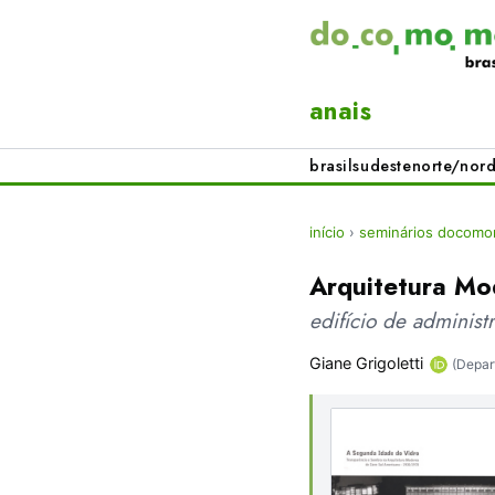
anais
brasil
sudeste
norte/nord
início
›
seminários docomo
Arquitetura Mo
edifício de administ
Giane Grigoletti
(Depar