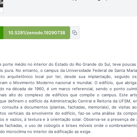
10.5281/zenodo.19290738
e porte médio no interior do Estado do Rio Grande do Sul, teve poucas
 pura. No entanto, o campus da Universidade Federal de Santa Maria
to arquitetônico local por ter, desde sua implantação, seguido os 
aram o Movimento Moderno nacional e mundial. O edifício, que abriga
ado na década de 1960, é um marco referencial, sendo o ponto culmin
 mais alto do complexo de edifícios que compõe o campus. Este arti
que definem o edifício da Administração Central e Reitoria da UFSM, e
e consulta a documentos (plantas, fachadas, memoriais), de visitas ao 
os verticais da envolvente do edifício, faz-se uma análise da compo
os e vazios, à textura e à orientação solar. Observa-se a presença de
as fachadas, o uso de cobogós e brises móveis onde o sombreament
do microclima no interior da edificação as exige.