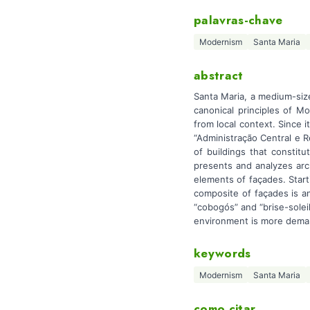
palavras-chave
Modernism
Santa Maria
abstract
Santa Maria, a medium-siz
canonical principles of 
from local context. Since
“Administração Central e R
of buildings that constit
presents and analyzes arch
elements of façades. Start
composite of façades is an
“cobogós” and “brise-solei
environment is more dema
keywords
Modernism
Santa Maria
como citar