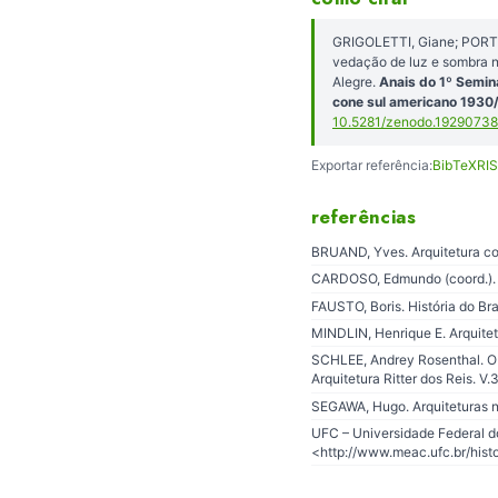
GRIGOLETTI, Giane; PORTO
vedação de luz e sombra n
Alegre.
Anais do 1º Semin
cone sul americano 1930
10.5281/zenodo.19290738
Exportar referência:
BibTeX
RIS
referências
BRUAND, Yves. Arquitetura co
CARDOSO, Edmundo (coord.). U
FAUSTO, Boris. História do Br
MINDLIN, Henrique E. Arquitet
SCHLEE, Andrey Rosenthal. Obr
Arquitetura Ritter dos Reis. V.
SEGAWA, Hugo. Arquiteturas n
UFC – Universidade Federal d
<http://www.meac.ufc.br/hist