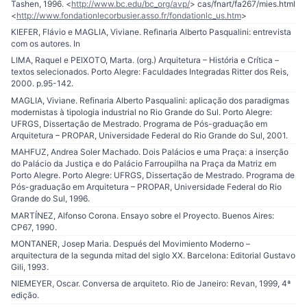
Tashen, 1996. <
http://www.bc.edu/bc_org/avp/
> cas/fnart/fa267/mies.html
<
http://www.fondationlecorbusier.asso.fr/fondationlc_us.htm
>
KIEFER, Flávio e MAGLIA, Viviane. Refinaria Alberto Pasqualini: entrevista
com os autores. In
LIMA, Raquel e PEIXOTO, Marta. (org.) Arquitetura – História e Crítica –
textos selecionados. Porto Alegre: Faculdades Integradas Ritter dos Reis,
2000. p.95-142.
MAGLIA, Viviane. Refinaria Alberto Pasqualini: aplicação dos paradigmas
modernistas à tipologia industrial no Rio Grande do Sul. Porto Alegre:
UFRGS, Dissertação de Mestrado. Programa de Pós-graduação em
Arquitetura – PROPAR, Universidade Federal do Rio Grande do Sul, 2001.
MAHFUZ, Andrea Soler Machado. Dois Palácios e uma Praça: a inserção
do Palácio da Justiça e do Palácio Farroupilha na Praça da Matriz em
Porto Alegre. Porto Alegre: UFRGS, Dissertação de Mestrado. Programa de
Pós-graduação em Arquitetura – PROPAR, Universidade Federal do Rio
Grande do Sul, 1996.
MARTÍNEZ, Alfonso Corona. Ensayo sobre el Proyecto. Buenos Aires:
CP67, 1990.
MONTANER, Josep Maria. Después del Movimiento Moderno –
arquitectura de la segunda mitad del siglo XX. Barcelona: Editorial Gustavo
Gili, 1993.
NIEMEYER, Oscar. Conversa de arquiteto. Rio de Janeiro: Revan, 1999, 4ª
edição.