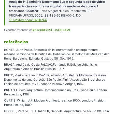
Anais do 1º Seminário Docomomo Sul: A segunda idade do vidro:
transparência e sombra na arquitetura moderna do cone sul
americano 1930/70
. Porto Alegre: Núcleo Docomomo RS /
PROPAR-UFRGS, 2006. ISBN 85-60188-00-2. DOI:
10.5281/zenodo.19290744
.
Exportar referência:
BibTeX
RIS
CSL-JSON
YAML
referências
BONTA, Juan Pablo. Anatomía de la interpretación en arquitectura –
resenha semiótica de la crítica del Pabellón de Barcelona de Mies van der
Rohe. Barcelona: Editorial Gustavo Gili, SA., 1975.
BRAGA, Andréa da Costa;FALCÃO,Fernando R.Guia de Urbanismo
Arquitetura e Arte de Brasília.Brasília, 1997.
BRITO, Mário da Silva in XAVIER, Alberto. Arquitetura Moderna Brasileira :
Depoimento de uma Geração.São Paulo: Pini / Associação Brasileira de
Ensino de Arquitetura / Fundação Vilanova Artigas, 1987.
BRUAND, Yves. Arquitetura Contemporânea no Brasil. São Paulo: Editora
Perspectiva, 1997
CURTIS, William J.R. Modern Architecture since 1900. London: Phaidon
Press Limited, 1999.
GOSSEL, Peter e LEUTHAUSER, Gabriele. Arquitectura no século XX. Koln: