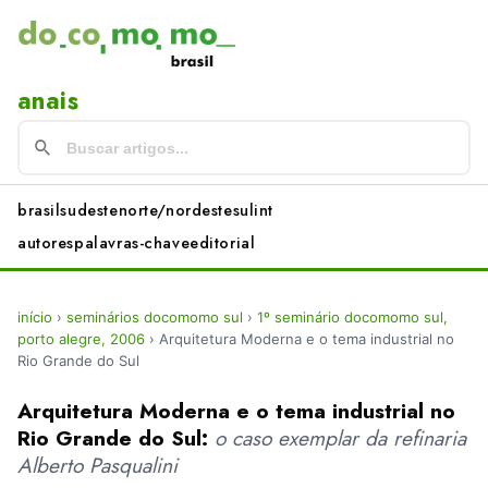
anais
brasil
sudeste
norte/nordeste
sul
int
autores
palavras-chave
editorial
início
›
seminários docomomo sul
›
1º seminário docomomo sul,
porto alegre, 2006
›
Arquitetura Moderna e o tema industrial no
Rio Grande do Sul
Arquitetura Moderna e o tema industrial no
Rio Grande do Sul:
o caso exemplar da refinaria
Alberto Pasqualini