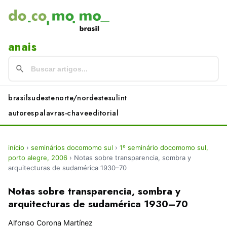
anais
brasil
sudeste
norte/nordeste
sul
int
autores
palavras-chave
editorial
início
›
seminários docomomo sul
›
1º seminário docomomo sul,
porto alegre, 2006
›
Notas sobre transparencia, sombra y
arquitecturas de sudamérica 1930–70
Notas sobre transparencia, sombra y
arquitecturas de sudamérica 1930–70
Alfonso Corona Martínez