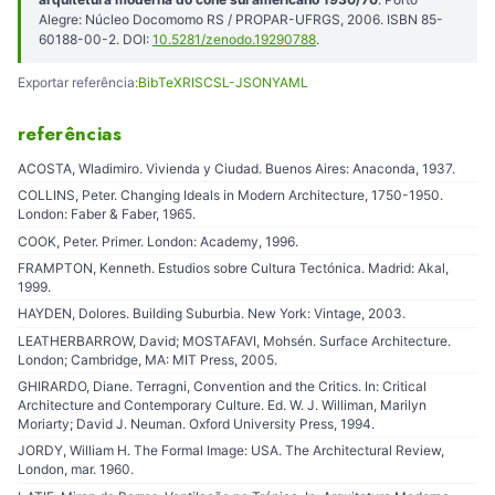
Alegre: Núcleo Docomomo RS / PROPAR-UFRGS, 2006. ISBN 85-
60188-00-2. DOI:
10.5281/zenodo.19290788
.
Exportar referência:
BibTeX
RIS
CSL-JSON
YAML
referências
ACOSTA, Wladimiro. Vivienda y Ciudad. Buenos Aires: Anaconda, 1937.
COLLINS, Peter. Changing Ideals in Modern Architecture, 1750-1950.
London: Faber & Faber, 1965.
COOK, Peter. Primer. London: Academy, 1996.
FRAMPTON, Kenneth. Estudios sobre Cultura Tectónica. Madrid: Akal,
1999.
HAYDEN, Dolores. Building Suburbia. New York: Vintage, 2003.
LEATHERBARROW, David; MOSTAFAVI, Mohsén. Surface Architecture.
London; Cambridge, MA: MIT Press, 2005.
GHIRARDO, Diane. Terragni, Convention and the Critics. In: Critical
Architecture and Contemporary Culture. Ed. W. J. Williman, Marilyn
Moriarty; David J. Neuman. Oxford University Press, 1994.
JORDY, William H. The Formal Image: USA. The Architectural Review,
London, mar. 1960.