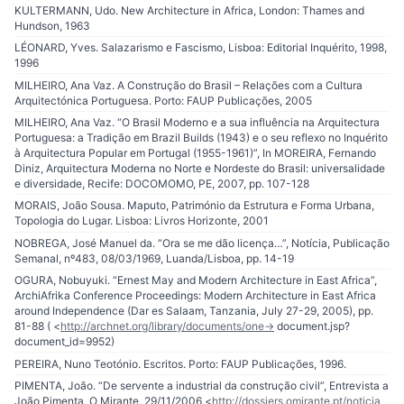
KULTERMANN, Udo. New Architecture in Africa, London: Thames and
Hundson, 1963
LÉONARD, Yves. Salazarismo e Fascismo, Lisboa: Editorial Inquérito, 1998,
1996
MILHEIRO, Ana Vaz. A Construção do Brasil – Relações com a Cultura
Arquitectónica Portuguesa. Porto: FAUP Publicações, 2005
MILHEIRO, Ana Vaz. “O Brasil Moderno e a sua influência na Arquitectura
Portuguesa: a Tradição em Brazil Builds (1943) e o seu reflexo no Inquérito
à Arquitectura Popular em Portugal (1955-1961)”, In MOREIRA, Fernando
Diniz, Arquitectura Moderna no Norte e Nordeste do Brasil: universalidade
e diversidade, Recife: DOCOMOMO, PE, 2007, pp. 107-128
MORAIS, João Sousa. Maputo, Património da Estrutura e Forma Urbana,
Topologia do Lugar. Lisboa: Livros Horizonte, 2001
NOBREGA, José Manuel da. “Ora se me dão licença…”, Notícia, Publicação
Semanal, nº483, 08/03/1969, Luanda/Lisboa, pp. 14-19
OGURA, Nobuyuki. “Ernest May and Modern Architecture in East Africa”,
ArchiAfrika Conference Proceedings: Modern Architecture in East Africa
around Independence (Dar es Salaam, Tanzania, July 27-29, 2005), pp.
81-88 ( <
http://archnet.org/library/documents/one-
> document.jsp?
document_id=9952)
PEREIRA, Nuno Teotónio. Escritos. Porto: FAUP Publicações, 1996.
PIMENTA, João. “De servente a industrial da construção civil”, Entrevista a
João Pimenta, O Mirante, 29/11/2006 <
http://dossiers.omirante.pt/noticia_