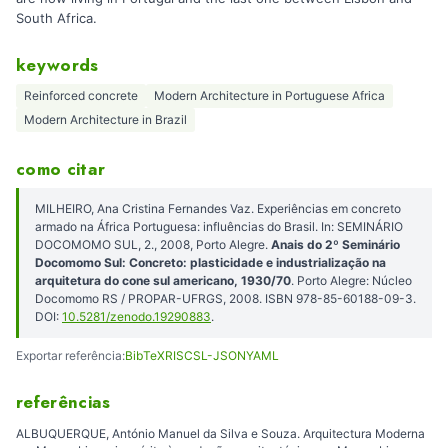
South Africa.
keywords
Reinforced concrete
Modern Architecture in Portuguese Africa
Modern Architecture in Brazil
como citar
MILHEIRO, Ana Cristina Fernandes Vaz. Experiências em concreto
armado na África Portuguesa: influências do Brasil. In: SEMINÁRIO
DOCOMOMO SUL, 2., 2008, Porto Alegre.
Anais do 2º Seminário
Docomomo Sul: Concreto: plasticidade e industrialização na
arquitetura do cone sul americano, 1930/70
. Porto Alegre: Núcleo
Docomomo RS / PROPAR-UFRGS, 2008. ISBN 978-85-60188-09-3.
DOI:
10.5281/zenodo.19290883
.
Exportar referência:
BibTeX
RIS
CSL-JSON
YAML
referências
ALBUQUERQUE, António Manuel da Silva e Souza. Arquitectura Moderna