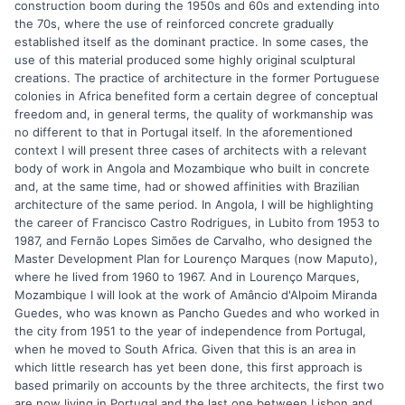
construction boom during the 1950s and 60s and extending into
the 70s, where the use of reinforced concrete gradually
established itself as the dominant practice. In some cases, the
use of this material produced some highly original sculptural
creations. The practice of architecture in the former Portuguese
colonies in Africa benefited form a certain degree of conceptual
freedom and, in general terms, the quality of workmanship was
no different to that in Portugal itself. In the aforementioned
context I will present three cases of architects with a relevant
body of work in Angola and Mozambique who built in concrete
and, at the same time, had or showed affinities with Brazilian
architecture of the same period. In Angola, I will be highlighting
the career of Francisco Castro Rodrigues, in Lubito from 1953 to
1987, and Fernão Lopes Simões de Carvalho, who designed the
Master Development Plan for Lourenço Marques (now Maputo),
where he lived from 1960 to 1967. And in Lourenço Marques,
Mozambique I will look at the work of Amâncio d'Alpoim Miranda
Guedes, who was known as Pancho Guedes and who worked in
the city from 1951 to the year of independence from Portugal,
when he moved to South Africa. Given that this is an area in
which little research has yet been done, this first approach is
based primarily on accounts by the three architects, the first two
are now living in Portugal and the last one between Lisbon and