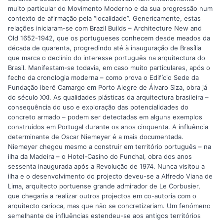
muito particular do Movimento Moderno e da sua progressão num
contexto de afirmação pela “localidade”. Genericamente, estas
relações iniciaram-se com Brazil Builds – Architecture New and
Old 1652-1942, que os portugueses conhecem desde meados da
década de quarenta, progredindo até à inauguração de Brasília
que marca o declínio do interesse português na arquitectura do
Brasil. Manifestam-se todavia, em caso muito particulares, após o
fecho da cronologia moderna – como prova o Edifício Sede da
Fundação Iberê Camargo em Porto Alegre de Álvaro Siza, obra já
do século XXI. As qualidades plásticas da arquitectura brasileira –
consequência do uso e exploração das potencialidades do
concreto armado – podem ser detectadas em alguns exemplos
construídos em Portugal durante os anos cinquenta. A influência
determinante de Oscar Niemeyer é a mais documentada.
Niemeyer chegou mesmo a construir em território português – na
ilha da Madeira – o Hotel-Casino do Funchal, obra dos anos
sessenta inaugurada após a Revolução de 1974. Nunca visitou a
ilha e o desenvolvimento do projecto deveu-se a Alfredo Viana de
Lima, arquitecto portuense grande admirador de Le Corbusier,
que chegaria a realizar outros projectos em co-autoria com o
arquitecto carioca, mas que não se concretizariam. Um fenómeno
semelhante de influências estendeu-se aos antigos territórios