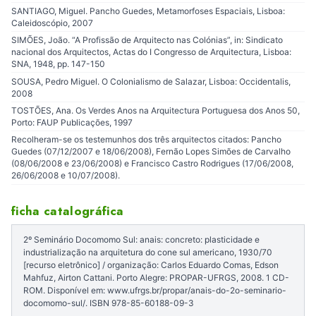
SANTIAGO, Miguel. Pancho Guedes, Metamorfoses Espaciais, Lisboa:
Caleidoscópio, 2007
SIMÕES, João. “A Profissão de Arquitecto nas Colónias”, in: Sindicato
nacional dos Arquitectos, Actas do I Congresso de Arquitectura, Lisboa:
SNA, 1948, pp. 147-150
SOUSA, Pedro Miguel. O Colonialismo de Salazar, Lisboa: Occidentalis,
2008
TOSTÕES, Ana. Os Verdes Anos na Arquitectura Portuguesa dos Anos 50,
Porto: FAUP Publicações, 1997
Recolheram-se os testemunhos dos três arquitectos citados: Pancho
Guedes (07/12/2007 e 18/06/2008), Fernão Lopes Simões de Carvalho
(08/06/2008 e 23/06/2008) e Francisco Castro Rodrigues (17/06/2008,
26/06/2008 e 10/07/2008).
ficha catalográfica
2º Seminário Docomomo Sul: anais: concreto: plasticidade e
industrialização na arquitetura do cone sul americano, 1930/70
[recurso eletrônico] / organização: Carlos Eduardo Comas, Edson
Mahfuz, Airton Cattani. Porto Alegre: PROPAR-UFRGS, 2008. 1 CD-
ROM. Disponível em: www.ufrgs.br/propar/anais-do-2o-seminario-
docomomo-sul/. ISBN 978-85-60188-09-3