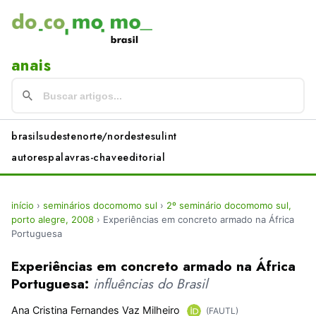
anais
brasil
sudeste
norte/nordeste
sul
int
autores
palavras-chave
editorial
início
›
seminários docomomo sul
›
2º seminário docomomo sul,
porto alegre, 2008
›
Experiências em concreto armado na África
Portuguesa
Experiências em concreto armado na África
Portuguesa:
influências do Brasil
Ana Cristina Fernandes Vaz Milheiro
(FAUTL)