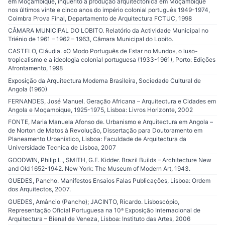
em Moçambique, inquérito à produção arquitectónica em Moçambique
nos últimos vinte e cinco anos do império colonial português 1949-1974,
Coimbra Prova Final, Departamento de Arquitectura FCTUC, 1998
CÂMARA MUNICIPAL DO LOBITO. Relatório da Actividade Municipal no
Triénio de 1961 – 1962 – 1963, Câmara Municipal do Lobito.
CASTELO, Cláudia. «O Modo Português de Estar no Mundo», o luso-
tropicalismo e a ideologia colonial portuguesa (1933-1961), Porto: Edições
Afrontamento, 1998
Exposição da Arquitectura Moderna Brasileira, Sociedade Cultural de
Angola (1960)
FERNANDES, José Manuel. Geração Africana – Arquitectura e Cidades em
Angola e Moçambique, 1925-1975, Lisboa: Livros Horizonte, 2002
FONTE, Maria Manuela Afonso de. Urbanismo e Arquitectura em Angola –
de Norton de Matos à Revolução, Dissertação para Doutoramento em
Planeamento Urbanístico, Lisboa: Faculdade de Arquitectura da
Universidade Tecnica de Lisboa, 2007
GOODWIN, Philip L., SMITH, G.E. Kidder. Brazil Builds – Architecture New
and Old 1652-1942. New York: The Museum of Modern Art, 1943.
GUEDES, Pancho. Manifestos Ensaios Falas Publicações, Lisboa: Ordem
dos Arquitectos, 2007.
GUEDES, Amâncio (Pancho); JACINTO, Ricardo. Lisboscópio,
Representação Oficial Portuguesa na 10ª Exposição Internacional de
Arquitectura – Bienal de Veneza, Lisboa: Instituto das Artes, 2006