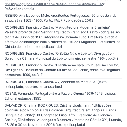
dos.asp?idgrupo=93&IdEdicao=263&idSeccao=3659&id=302
>
94&Action=noticia
RIBEIRO, Ana Isabel de Melo. Arquitectos Portugueses: 90 anos de vida
associativa 1863- 1953, Porto: FAUP Publicações, 2002
RODRIGUES, Francisco Castro. “A Arquitectura Moderna Brasileira”,
Palestra proferida pelo Senhor Arquitecto Francisco Castro Rodrigues, no
dia 13 de Junho de 1961, integrada na Jornada Luso-Brasileira levada a
efeito de colaboração com o Núcleo de Estudos Angolano- Brasileiros, na
Cidade do Lobito [texto policopiado]
RODRIGUES, Francisco Castro. “O Betão Nú e o Lobito”, Divulgação –
Boletim da Câmara Municipal do Lobito, primeiro semestre, 1964, pp.3-9
RODRIGUES, Francisco Castro. “Planificação para um Museu no Lobito”,
Divulgação – Boletim da Câmara Municipal do Lobito, primeiro e segundo
semestres, 1966, pp.3-7
RODRIGUES, Francisco Castro. CV, Azenhas do Mar: 2001 [texto
policopiado, recortes e manuscritos]
ROSAS, Fernando. Portugal entre a Paz e a Guerra 1939-1945, Lisboa:
Editorial estampa, 1995
SALVADOR, Cristina, RODRIGUES, Cristina Udelsmann. “Utilizações
coloniais e pós-coloniais das cidades: arquitectura em Angola (Luanda,
Benguela e Lobito)”. IX Congresso Luso-Afro- Brasileiro de Ciências
Sociais, Dinâmicas, Mudanças e Desenvolvimento no Século XXI, Luanda,
28, 29 e 30 de Novembro, 2006 [texto policopiado]