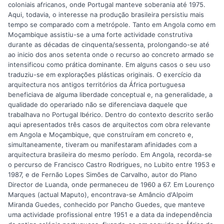
coloniais africanos, onde Portugal manteve soberania até 1975.
Aqui, todavia, o interesse na produção brasileira persistiu mais
tempo se comparado com a metrópole. Tanto em Angola como em
Moçambique assistiu-se a uma forte actividade construtiva
durante as décadas de cinquenta/sessenta, prolongando-se até
ao inicio dos anos setenta onde o recurso ao concreto armado se
intensificou como prática dominante. Em alguns casos o seu uso
traduziu-se em explorações plásticas originais. O exercício da
arquitectura nos antigos territórios da África portuguesa
beneficiava de alguma liberdade conceptual e, na generalidade, a
qualidade do operariado não se diferenciava daquele que
trabalhava no Portugal Ibérico. Dentro do contexto descrito serão
aqui apresentados três casos de arquitectos com obra relevante
em Angola e Moçambique, que construíram em concreto e,
simultaneamente, tiveram ou manifestaram afinidades com a
arquitectura brasileira do mesmo período. Em Angola, recorda-se
o percurso de Francisco Castro Rodrigues, no Lubito entre 1953 e
1987, e de Fernão Lopes Simões de Carvalho, autor do Plano
Director de Luanda, onde permaneceu de 1960 a 67. Em Lourenço
Marques (actual Maputo), encontrava-se Amâncio d'Alpoim
Miranda Guedes, conhecido por Pancho Guedes, que manteve
uma actividade profissional entre 1951 e a data da independência