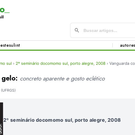
este
sul
int
autore
mo sul
›
2º seminário docomomo sul, porto alegre, 2008
›
Vanguarda co
 gelo:
concreto aparente e gosto eclético
(UFRGS)
2º seminário docomomo sul, porto alegre, 2008