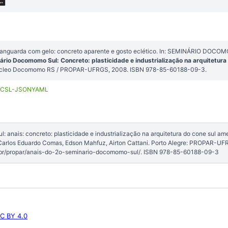
Vanguarda com gelo: concreto aparente e gosto eclético. In: SEMINÁRIO DOCOM
ário Docomomo Sul: Concreto: plasticidade e industrialização na arquitetura
 Núcleo Docomomo RS / PROPAR-UFRGS, 2008. ISBN 978-85-60188-09-3.
CSL-JSON
YAML
 anais: concreto: plasticidade e industrialização na arquitetura do cone sul am
: Carlos Eduardo Comas, Edson Mahfuz, Airton Cattani. Porto Alegre: PROPAR-
.br/propar/anais-do-2o-seminario-docomomo-sul/. ISBN 978-85-60188-09-3
C BY 4.0