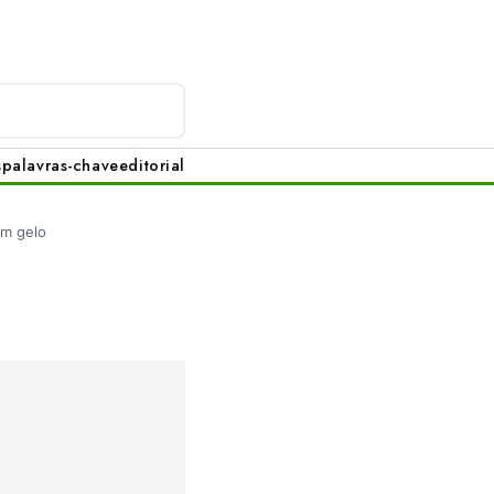
s
palavras-chave
editorial
m gelo