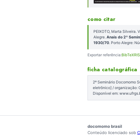
como citar
PEIXOTO, Marta Silveira. 
Alegre.
Anais do 2º Semin
1930/70
. Porto Alegre:
Exportar referência:
BibTeX
RIS
ficha catalográfica
2º Seminário Docomomo Sul:
eletrônico] / organização
Disponível em: www.ufrgs
docomomo brasil
Conteúdo licenciado sob
C