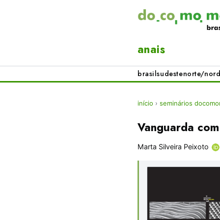
anais
brasil
sudeste
norte/nord
início
›
seminários docomo
Vanguarda com
Marta Silveira Peixoto